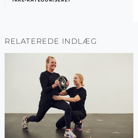
IKKE-KATEGORISERET
RELATEREDE INDLÆG