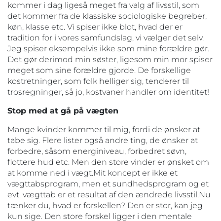
kommer i dag ligeså meget fra valg af livsstil, som
det kommer fra de klassiske sociologiske begreber,
køn, klasse etc. Vi spiser ikke blot, hvad der er
tradition for i vores samfundslag, vi vælger det selv.
Jeg spiser eksempelvis ikke som mine forældre gør.
Det gør derimod min søster, ligesom min mor spiser
meget som sine forældre gjorde. De forskellige
kostretninger, som folk helliger sig, tenderer til
trosregninger, så jo, kostvaner handler om identitet!
Stop med at gå på vægten
Mange kvinder kommer til mig, fordi de ønsker at
tabe sig. Flere lister også andre ting, de ønsker at
forbedre, såsom energiniveau, forbedret søvn,
flottere hud etc. Men den store vinder er ønsket om
at komme ned i vægt.Mit koncept er ikke et
vægttabsprogram, men et sundhedsprogram og et
evt. vægttab er et resultat af den ændrede livsstil.Nu
tænker du, hvad er forskellen? Den er stor, kan jeg
kun sige. Den store forskel ligger i den mentale