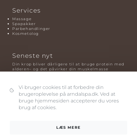
Services
Massage
Spapakker
Parbehandlinger
Kosmetolog
Seneste nyt
Din krop bliver dårligere til at bruge protein med
alderen– og det påvirker din muskelmasse
Mavefedt og sundhed: hvorfor det er farligt – og
hvilken træning der virker bedst
Vi bruger cookies til at forbedre din
brugeroplevelse på arndalspa.dk. Ved at
Plyometrisk træning: hvorfor hop kan være noget
af det mest oversete for knogler og power – før
bruge hjemmesiden accepterer du vores
og efter overgangsalderen
brug af cookies.
LÆS MERE