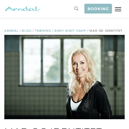
BOOKING
ARNDAL
/
BLOG
/
TRÆNING
/
BODY BOOT CAMP
/
MAD OG IDENTITET