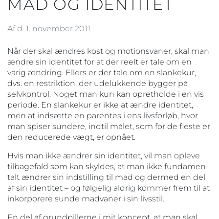
MAD OG IDENTITET
Af d. 1. november 2011
Når der skal ændres kost og motionsvaner, skal man
ændre sin identitet for at der reelt er tale om en
varig ændring. Ellers er der tale om en slankekur,
dvs. en restriktion, der udelukkende bygger på
selvkontrol. Noget man kun kan opretholde i en vis
periode. En slankekur er ikke at ændre identitet,
men at indsætte en parentes i ens livsforløb, hvor
man spiser sundere, indtil målet, som for de fleste er
den reducerede vægt, er opnået.
Hvis man ikke ændrer sin identitet, vil man opleve
tilbagefald som kan skyldes, at man ikke fundamen-
talt ændrer sin indstilling til mad og dermed en del
af sin identitet – og følgelig aldrig kommer frem til at
inkorporere sunde madvaner i sin livsstil.
En del af grundpillerne i mit koncept, at man skal