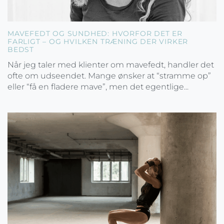
MAVEFEDT OG SUNDHED: HVORFOR DET ER
FARLIGT – OG HVILKEN TRÆNING DER VIRKER
BEDST
Når jeg taler med klienter om mavefedt, handler det
ofte om udseendet. Mange ønsker at “stramme op”
eller “få en fladere mave”, men det egentlige...