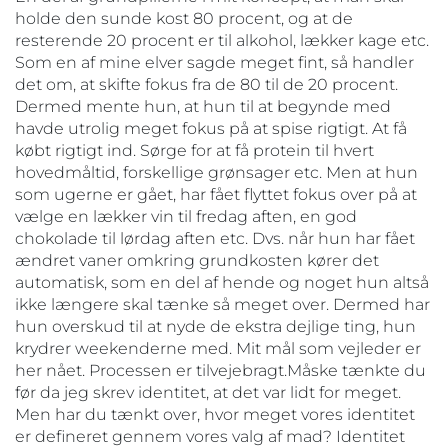
holde den sunde kost 80 procent, og at de
resterende 20 procent er til alkohol, lækker kage etc.
Som en af mine elver sagde meget fint, så handler
det om, at skifte fokus fra de 80 til de 20 procent.
Dermed mente hun, at hun til at begynde med
havde utrolig meget fokus på at spise rigtigt. At få
købt rigtigt ind. Sørge for at få protein til hvert
hovedmåltid, forskellige grønsager etc. Men at hun
som ugerne er gået, har fået flyttet fokus over på at
vælge en lækker vin til fredag aften, en god
chokolade til lørdag aften etc. Dvs. når hun har fået
ændret vaner omkring grundkosten kører det
automatisk, som en del af hende og noget hun altså
ikke længere skal tænke så meget over. Dermed har
hun overskud til at nyde de ekstra dejlige ting, hun
krydrer weekenderne med. Mit mål som vejleder er
her nået. Processen er tilvejebragt.Måske tænkte du
før da jeg skrev identitet, at det var lidt for meget.
Men har du tænkt over, hvor meget vores identitet
er defineret gennem vores valg af mad? Identitet