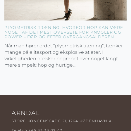
PLYOMETRISK TRÆNING: HVORFOR HOP KAN VÆRE
NOGET AF DET MEST OVERSETE FOR KNOGLER OG
POWER – FØR OG EFTER OVERGANGSALDEREN
Når man hører ordet “plyometrisk træning”, tænker
mange på elitesport og eksplosive atleter. I
virkeligheden dækker begrebet over noget langt
mere simpelt: hop og hurtige...
ARNDAL
STORE KONGENSGADE 21, 1264 KØBENHAVN K
Telefon
+45 33 33 02 42