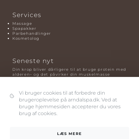
Services
Massage
Spapakker
Parbehandlinger
Kosmetolog
Seneste nyt
Din krop bliver dårligere til at bruge protein med
alderen– og det påvirker din muskelmasse
Mavefedt og sundhed: hvorfor det er farligt – og
hvilken træning der virker bedst
Vi bruger cookies til at forbedre din
brugeroplevelse på arndalspa.dk. Ved at
Plyometrisk træning: hvorfor hop kan være noget
af det mest oversete for knogler og power – før
bruge hjemmesiden accepterer du vores
og efter overgangsalderen
brug af cookies.
LÆS MERE