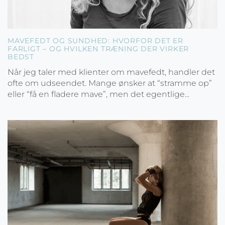
MAVEFEDT OG SUNDHED: HVORFOR DET ER
FARLIGT – OG HVILKEN TRÆNING DER VIRKER
BEDST
Når jeg taler med klienter om mavefedt, handler det
ofte om udseendet. Mange ønsker at “stramme op”
eller “få en fladere mave”, men det egentlige...