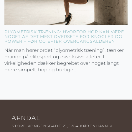
PLYOMETRISK TRÆNING: HVORFOR HOP KAN VÆRE
NOGET AF DET MEST OVERSETE FOR KNOGLER OG
POWER – FØR OG EFTER OVERGANGSALDEREN
Når man hører ordet “plyometrisk træning”, tænker
mange på elitesport og eksplosive atleter. I
virkeligheden dækker begrebet over noget langt
mere simpelt: hop og hurtige...
ARNDAL
STORE KONGENSGADE 21, 1264 KØBENHAVN K