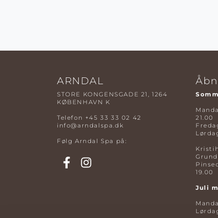
ARNDAL
Åbn
STORE KONGENSGADE 21, 1264
Somme
KØBENHAVN K
Mandag
Telefon
+45 33 33 02 42
21.00
info@arndalspa.dk
Fredag
Lørdag
Følg Arndal Spa på:
Kristi
Grund
Pinse
19.00
Juli 
Mandag
Lørdag