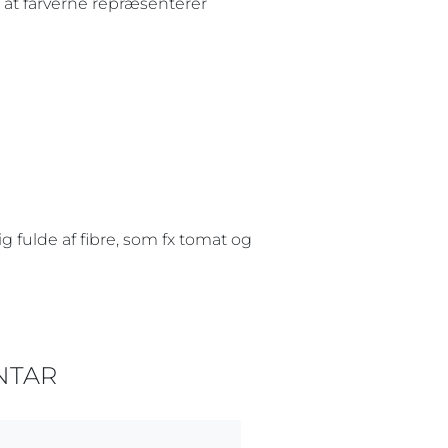
er, at farverne repræsenterer
g fulde af fibre, som fx tomat og
NTAR