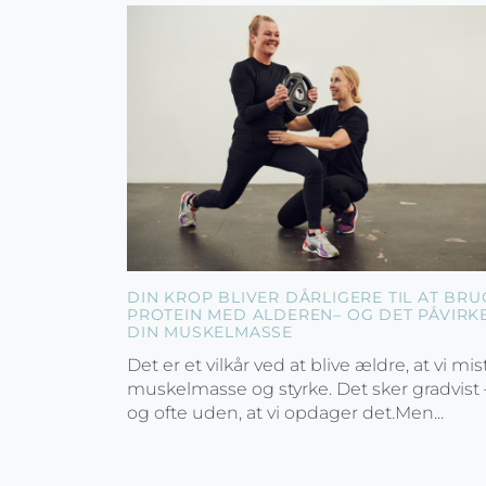
DIN KROP BLIVER DÅRLIGERE TIL AT BRU
PROTEIN MED ALDEREN– OG DET PÅVIRK
DIN MUSKELMASSE
Det er et vilkår ved at blive ældre, at vi mis
muskelmasse og styrke. Det sker gradvist 
og ofte uden, at vi opdager det.Men...