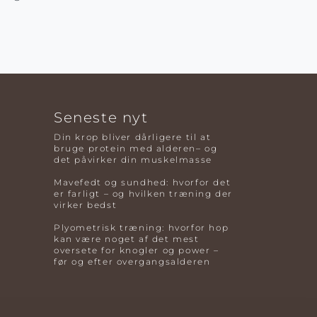
Seneste nyt
Din krop bliver dårligere til at
bruge protein med alderen– og
det påvirker din muskelmasse
Mavefedt og sundhed: hvorfor det
er farligt – og hvilken træning der
virker bedst
Plyometrisk træning: hvorfor hop
kan være noget af det mest
oversete for knogler og power –
før og efter overgangsalderen