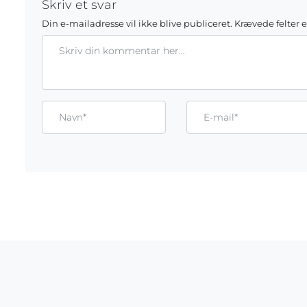
Skriv et svar
Din e-mailadresse vil ikke blive publiceret.
Krævede felter 
Kommentar
Gem mit navn, mail og websted i denne browser til næste g
Name*
Email*