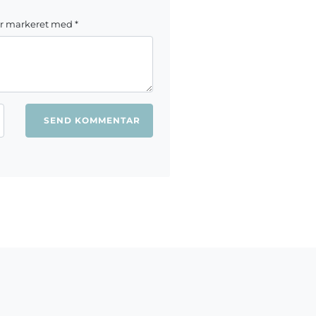
er markeret med
*
ang jeg kommenterer.