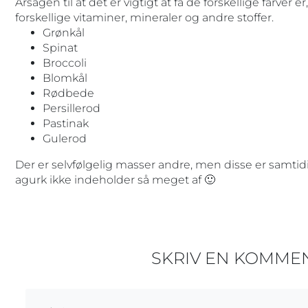
Årsagen til at det er vigtigt at få de forskellige farver 
forskellige vitaminer, mineraler og andre stoffer.
Grønkål
Spinat
Broccoli
Blomkål
Rødbede
Persillerod
Pastinak
Gulerod
Der er selvfølgelig masser andre, men disse er samtidi
agurk ikke indeholder så meget af 🙂
SKRIV EN KOMME