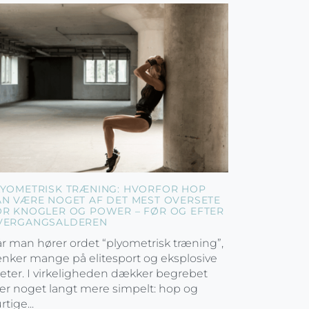
LYOMETRISK TRÆNING: HVORFOR HOP
AN VÆRE NOGET AF DET MEST OVERSETE
OR KNOGLER OG POWER – FØR OG EFTER
VERGANGSALDEREN
r man hører ordet “plyometrisk træning”,
nker mange på elitesport og eksplosive
leter. I virkeligheden dækker begrebet
er noget langt mere simpelt: hop og
rtige...