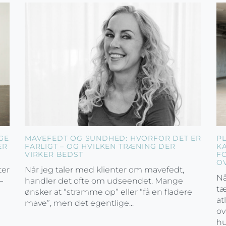
GE
MAVEFEDT OG SUNDHED: HVORFOR DET ER
P
ER
FARLIGT – OG HVILKEN TRÆNING DER
K
VIRKER BEDST
F
O
ter
Når jeg taler med klienter om mavefedt,
Nå
–
handler det ofte om udseendet. Mange
tæ
ønsker at “stramme op” eller “få en fladere
at
mave”, men det egentlige...
ov
hu