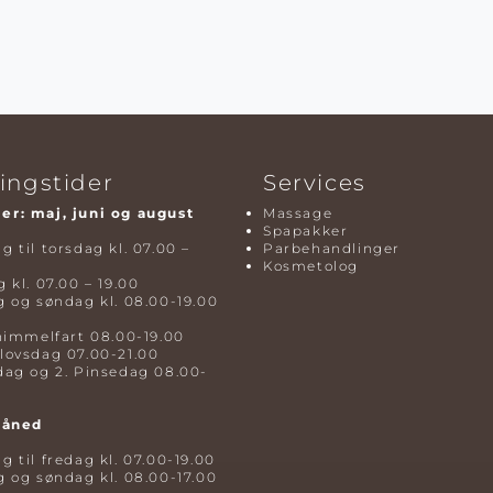
ingstider
Services
r: maj, juni og august
Massage
Spapakker
 til torsdag kl. 07.00 –
Parbehandlinger
Kosmetolog
 kl. 07.00 – 19.00
 og søndag kl. 08.00-19.00
himmelfart 08.00-19.00
lovsdag 07.00-21.00
dag og 2. Pinsedag 08.00-
måned
 til fredag kl. 07.00-19.00
 og søndag kl. 08.00-17.00