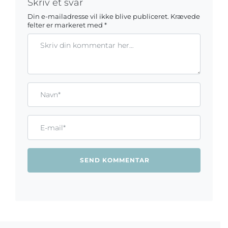
Skriv et svar
Din e-mailadresse vil ikke blive publiceret.
Krævede
felter er markeret med
*
Kommentar
Gem mit navn, mail og websted i denne browser til næste ga
Name*
Email*