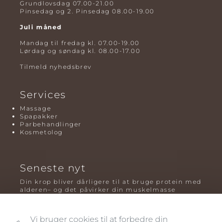
Grundlovsdag 07.00-21.00
Pinsedag og 2. Pinsedag 08.00-19.00
Juli måned
Mandag til fredag kl. 07.00-19.00
Lørdag og søndag kl. 08.00-17.00
Tilmeld nyhedsbrev
Services
Massage
Spapakker
Parbehandlinger
Kosmetolog
Seneste nyt
Din krop bliver dårligere til at bruge protein med
alderen– og det påvirker din muskelmasse
Mavefedt og sundhed: hvorfor det er farligt – og
hvilken træning der virker bedst
Vi bruger cookies til at forbedre din