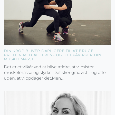
DIN KROP BLIVER DÅRLIGERE TIL AT BRUGE
PROTEIN MED ALDEREN– OG DET PÅVIRKER DIN
MUSKELMASSE
Det er et vilkår ved at blive ældre, at vi mister
muskelmasse og styrke. Det sker gradvist – og ofte
uden, at vi opdager det.Men...