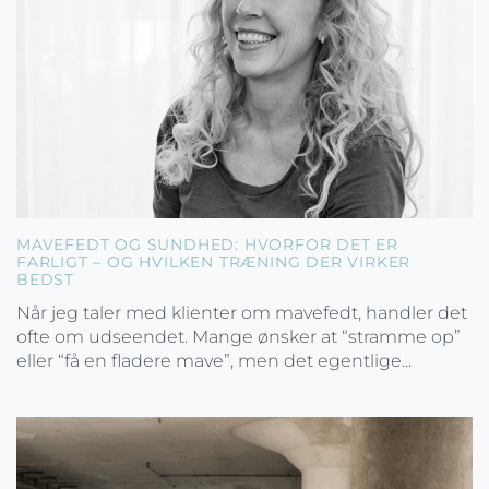
MAVEFEDT OG SUNDHED: HVORFOR DET ER
FARLIGT – OG HVILKEN TRÆNING DER VIRKER
BEDST
Når jeg taler med klienter om mavefedt, handler det
ofte om udseendet. Mange ønsker at “stramme op”
eller “få en fladere mave”, men det egentlige...