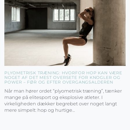
PLYOMETRISK TRÆNING: HVORFOR HOP KAN VÆRE
NOGET AF DET MEST OVERSETE FOR KNOGLER OG
POWER – FØR OG EFTER OVERGANGSALDEREN
Når man hører ordet “plyometrisk træning”, tænker
mange på elitesport og eksplosive atleter. I
virkeligheden dækker begrebet over noget langt
mere simpelt: hop og hurtige...