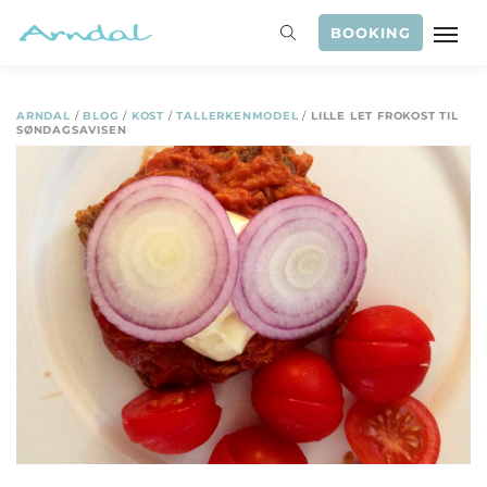
BOOKING
ARNDAL
/
BLOG
/
KOST
/
TALLERKENMODEL
/
LILLE LET FROKOST TIL
SØNDAGSAVISEN