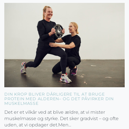
DIN KROP BLIVER DÅRLIGERE TIL AT BRUGE
PROTEIN MED ALDEREN– OG DET PÅVIRKER DIN
MUSKELMASSE
Det er et vilkår ved at blive ældre, at vi mister
muskelmasse og styrke. Det sker gradvist – og ofte
uden, at vi opdager det.Men...