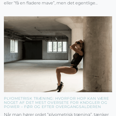
eller “få en fladere mave”, men det egentlige...
PLYOMETRISK TRÆNING: HVORFOR HOP KAN VÆRE
NOGET AF DET MEST OVERSETE FOR KNOGLER OG
POWER – FØR OG EFTER OVERGANGSALDEREN
Når man hører ordet “plyometrisk træning”, tænker