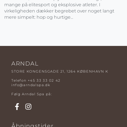
mange på elitesport og eksplosive atleter. I
virkeligheden dækker begrebet over noget langt
mere simpelt: hop og hurtige...
ARNDAL
STORE KONGENSGADE 21, 1264 KØBENHAVN K
Telefon
+45 33 33 02 42
info@arndalspa.dk
Følg Arndal Spa på:
Åbningstider