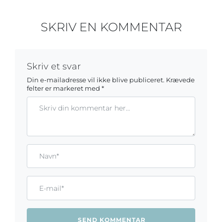
SKRIV EN KOMMENTAR
Skriv et svar
Din e-mailadresse vil ikke blive publiceret.
Krævede
felter er markeret med
*
Kommentar
Gem mit navn, mail og websted i denne browser til næste ga
Name*
Email*