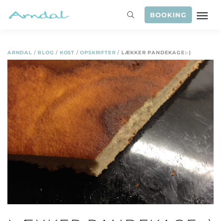
BOOKING
ARNDAL
/
BLOG
/
KOST
/
OPSKRIFTER
/
LÆKKER PANDEKAGE:-)