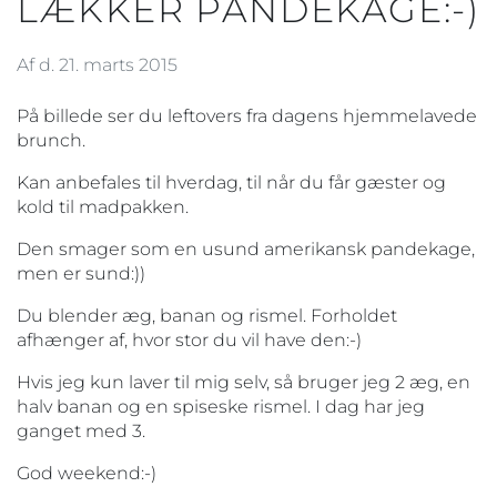
LÆKKER PANDEKAGE:-)
Af d. 21. marts 2015
På billede ser du leftovers fra dagens hjemmelavede
brunch.
Kan anbefales til hverdag, til når du får gæster og
kold til madpakken.
Den smager som en usund amerikansk pandekage,
men er sund:))
Du blender æg, banan og rismel. Forholdet
afhænger af, hvor stor du vil have den:-)
Hvis jeg kun laver til mig selv, så bruger jeg 2 æg, en
halv banan og en spiseske rismel. I dag har jeg
ganget med 3.
God weekend:-)