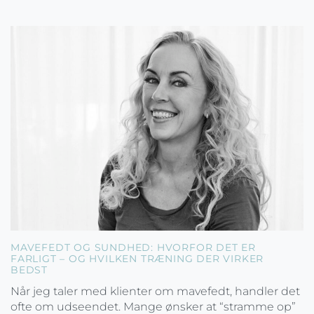
MAVEFEDT OG SUNDHED: HVORFOR DET ER
FARLIGT – OG HVILKEN TRÆNING DER VIRKER
BEDST
Når jeg taler med klienter om mavefedt, handler det
ofte om udseendet. Mange ønsker at “stramme op”