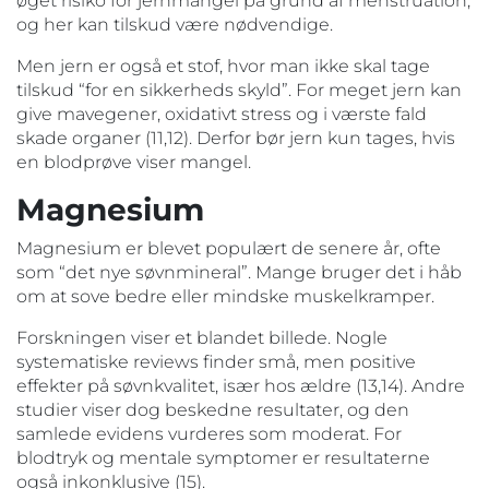
øget risiko for jernmangel på grund af menstruation,
og her kan tilskud være nødvendige.
Men jern er også et stof, hvor man ikke skal tage
tilskud “for en sikkerheds skyld”. For meget jern kan
give mavegener, oxidativt stress og i værste fald
skade organer (11,12). Derfor bør jern kun tages, hvis
en blodprøve viser mangel.
Magnesium
Magnesium er blevet populært de senere år, ofte
som “det nye søvnmineral”. Mange bruger det i håb
om at sove bedre eller mindske muskelkramper.
Forskningen viser et blandet billede. Nogle
systematiske reviews finder små, men positive
effekter på søvnkvalitet, især hos ældre (13,14). Andre
studier viser dog beskedne resultater, og den
samlede evidens vurderes som moderat. For
blodtryk og mentale symptomer er resultaterne
også inkonklusive (15).