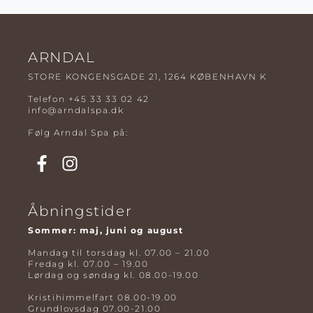
ARNDAL
STORE KONGENSGADE 21, 1264 KØBENHAVN K
Telefon
+45 33 33 02 42
info@arndalspa.dk
Følg Arndal Spa på:
Åbningstider
Sommer: maj, juni og august
Mandag til torsdag kl. 07.00 – 21.00
Fredag kl. 07.00 – 19.00
Lørdag og søndag kl. 08.00-19.00
Kristihimmelfart 08.00-19.00
Grundlovsdag 07.00-21.00