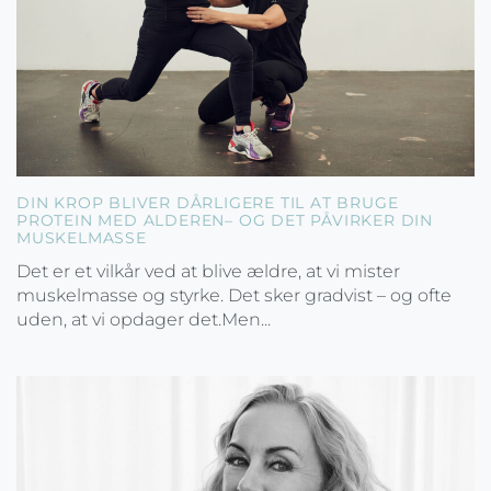
DIN KROP BLIVER DÅRLIGERE TIL AT BRUGE
PROTEIN MED ALDEREN– OG DET PÅVIRKER DIN
MUSKELMASSE
Det er et vilkår ved at blive ældre, at vi mister
muskelmasse og styrke. Det sker gradvist – og ofte
uden, at vi opdager det.Men...