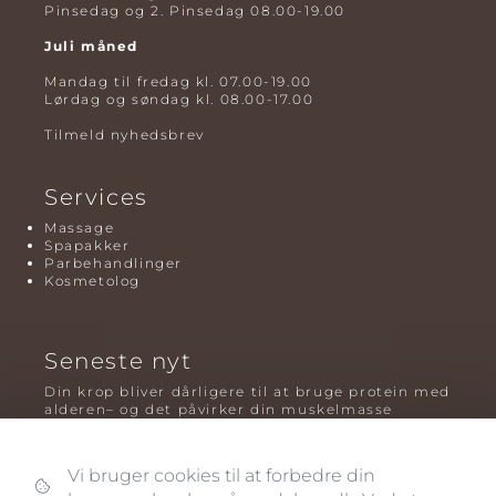
Pinsedag og 2. Pinsedag 08.00-19.00
Juli måned
Mandag til fredag kl. 07.00-19.00
Lørdag og søndag kl. 08.00-17.00
Tilmeld nyhedsbrev
Services
Massage
Spapakker
Parbehandlinger
Kosmetolog
Seneste nyt
Din krop bliver dårligere til at bruge protein med
alderen– og det påvirker din muskelmasse
Mavefedt og sundhed: hvorfor det er farligt – og
hvilken træning der virker bedst
Vi bruger cookies til at forbedre din