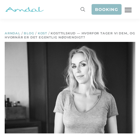
BOOKING
ARNDAL
/
BLOG
/
KOST
/
KOSTTILSKUD — HVORFOR TAGER VI DEM, OG
HVORNÅR ER DET EGENTLIG NØDVENDIGT?