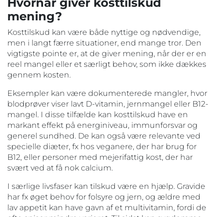
Hvornår giver kosttilskud
mening?
Kosttilskud kan være både nyttige og nødvendige,
men i langt færre situationer, end mange tror. Den
vigtigste pointe er, at de giver mening, når der er en
reel mangel eller et særligt behov, som ikke dækkes
gennem kosten.
Eksempler kan være dokumenterede mangler, hvor
blodprøver viser lavt D-vitamin, jernmangel eller B12-
mangel. I disse tilfælde kan kosttilskud have en
markant effekt på energiniveau, immunforsvar og
generel sundhed. De kan også være relevante ved
specielle diæter, fx hos veganere, der har brug for
B12, eller personer med mejerifattig kost, der har
svært ved at få nok calcium.
I særlige livsfaser kan tilskud være en hjælp. Gravide
har fx øget behov for folsyre og jern, og ældre med
lav appetit kan have gavn af et multivitamin, fordi de