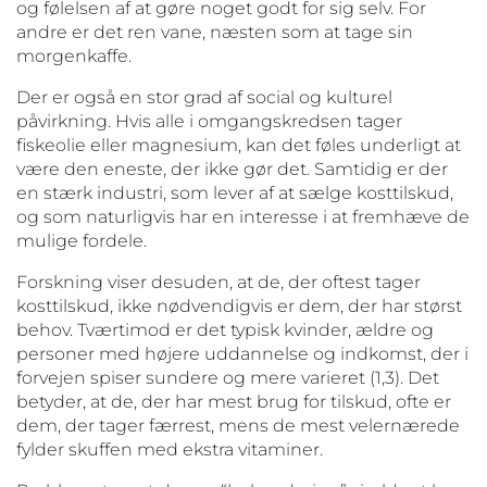
og følelsen af at gøre noget godt for sig selv. For
andre er det ren vane, næsten som at tage sin
morgenkaffe.
Der er også en stor grad af social og kulturel
påvirkning. Hvis alle i omgangskredsen tager
fiskeolie eller magnesium, kan det føles underligt at
være den eneste, der ikke gør det. Samtidig er der
en stærk industri, som lever af at sælge kosttilskud,
og som naturligvis har en interesse i at fremhæve de
mulige fordele.
Forskning viser desuden, at de, der oftest tager
kosttilskud, ikke nødvendigvis er dem, der har størst
behov. Tværtimod er det typisk kvinder, ældre og
personer med højere uddannelse og indkomst, der i
forvejen spiser sundere og mere varieret (1,3). Det
betyder, at de, der har mest brug for tilskud, ofte er
dem, der tager færrest, mens de mest velernærede
fylder skuffen med ekstra vitaminer.