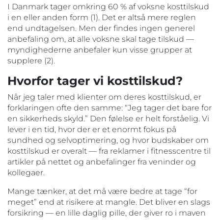
I Danmark tager omkring 60 % af voksne kosttilskud
i en eller anden form (1). Det er altså mere reglen
end undtagelsen. Men der findes ingen generel
anbefaling om, at alle voksne skal tage tilskud —
myndighederne anbefaler kun visse grupper at
supplere (2).
Hvorfor tager vi kosttilskud?
Når jeg taler med klienter om deres kosttilskud, er
forklaringen ofte den samme: “Jeg tager det bare for
en sikkerheds skyld.” Den følelse er helt forståelig. Vi
lever i en tid, hvor der er et enormt fokus på
sundhed og selvoptimering, og hvor budskaber om
kosttilskud er overalt — fra reklamer i fitnesscentre til
artikler på nettet og anbefalinger fra veninder og
kollegaer.
Mange tænker, at det må være bedre at tage “for
meget” end at risikere at mangle. Det bliver en slags
forsikring — en lille daglig pille, der giver ro i maven