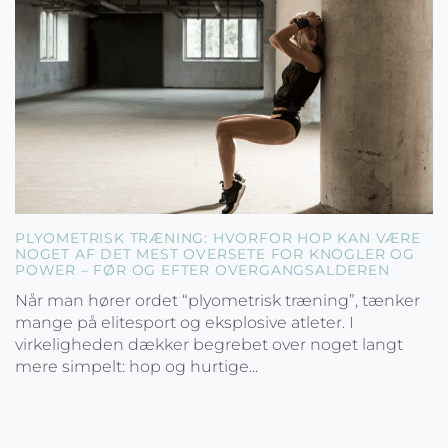
PLYOMETRISK TRÆNING: HVORFOR HOP KAN VÆRE
NOGET AF DET MEST OVERSETE FOR KNOGLER OG
POWER – FØR OG EFTER OVERGANGSALDEREN
Når man hører ordet “plyometrisk træning”, tænker
mange på elitesport og eksplosive atleter. I
virkeligheden dækker begrebet over noget langt
mere simpelt: hop og hurtige...