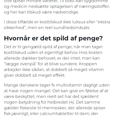
ofte spiser mindre varieret. Til sidst kan sygdomme
og medicin nedsætte optagelsen af næringsstoffer,
og her kan tilskud være nødvendige.
I disse tilfælde er kosttilskud ikke luksus eller “ekstra
sikkerhed”, men en reel sundhedsindsats.
Hvornår er det spild af penge?
Det er til gengæld spild af penge, når man tager
kosttilskud uden et egentligt behov. Hvis kosten
allerede dækker behovet, er der intet, man kan
“lægge ovenpå” for at blive sundere. Kroppen
arbejder ikke sådan, at dobbelt så meget vitamin
giver dobbelt så meget effekt.
Mange danskere tager fx multivitamin dagligt uden
at have nogen mangel. Det kan give en følelse af at
være beskyttet, men reelt set har det sjældent
nogen betydning for helbredet (4). Det samme
gælder fiskeolie til mennesker, der allerede spiser
fisk jævnligt, eller calciumtabletter til dem, der