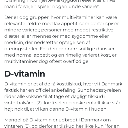
forsikring mod hjerte-kar-sygdom eller kræft, hvis
man i forvejen spiser nogenlunde varieret.
Der er dog grupper, hvor multivitaminer kan være
relevante: ældre med lav appetit, som derfor spiser
mindre varieret; personer med meget restriktive
diæter; eller mennesker med sygdomme eller
medicin, der nedsætter optagelsen af
næringsstoffer. For den gennemsnitlige dansker
med normal appetit og en rimelig varieret kost, er
multivitaminer dog oftest overflødige.
D-vitamin
D-vitamin er et af de få kosttilskud, hvor vi i Danmark
faktisk har en officiel anbefaling. Sundhedsstyrelsen
råder alle voksne til at tage et dagligt tilskud i
vinterhalvåret (2), fordi solen ganske enkelt ikke står
højt nok til, at vi kan danne D-vitamin i huden.
Mangel på D-vitamin er udbredt i Danmark om
vinteren (5), og derfor er tilskud her ikke kun “for en