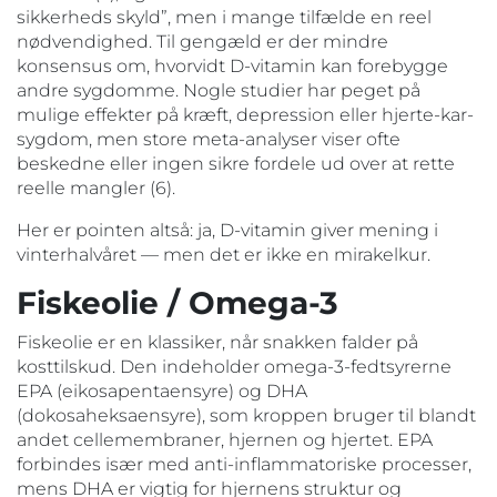
sikkerheds skyld”, men i mange tilfælde en reel
nødvendighed. Til gengæld er der mindre
konsensus om, hvorvidt D-vitamin kan forebygge
andre sygdomme. Nogle studier har peget på
mulige effekter på kræft, depression eller hjerte-kar-
sygdom, men store meta-analyser viser ofte
beskedne eller ingen sikre fordele ud over at rette
reelle mangler (6).
Her er pointen altså: ja, D-vitamin giver mening i
vinterhalvåret — men det er ikke en mirakelkur.
Fiskeolie / Omega-3
Fiskeolie er en klassiker, når snakken falder på
kosttilskud. Den indeholder omega-3-fedtsyrerne
EPA (eikosapentaensyre) og DHA
(dokosaheksaensyre), som kroppen bruger til blandt
andet cellemembraner, hjernen og hjertet. EPA
forbindes især med anti-inflammatoriske processer,
mens DHA er vigtig for hjernens struktur og