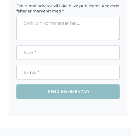
Din e-mailadresse vil ikke blive publiceret.
Krævede
felter er markeret med
*
Kommentar
Gem mit navn, mail og websted i denne browser til næste ga
Name*
Email*