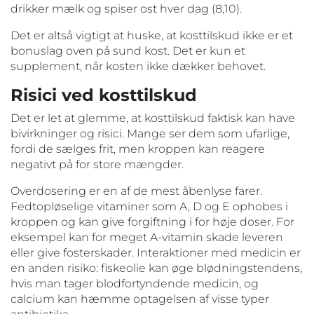
drikker mælk og spiser ost hver dag (8,10).
Det er altså vigtigt at huske, at kosttilskud ikke er et
bonuslag oven på sund kost. Det er kun et
supplement, når kosten ikke dækker behovet.
Risici ved kosttilskud
Det er let at glemme, at kosttilskud faktisk kan have
bivirkninger og risici. Mange ser dem som ufarlige,
fordi de sælges frit, men kroppen kan reagere
negativt på for store mængder.
Overdosering er en af de mest åbenlyse farer.
Fedtopløselige vitaminer som A, D og E ophobes i
kroppen og kan give forgiftning i for høje doser. For
eksempel kan for meget A-vitamin skade leveren
eller give fosterskader. Interaktioner med medicin er
en anden risiko: fiskeolie kan øge blødningstendens,
hvis man tager blodfortyndende medicin, og
calcium kan hæmme optagelsen af visse typer