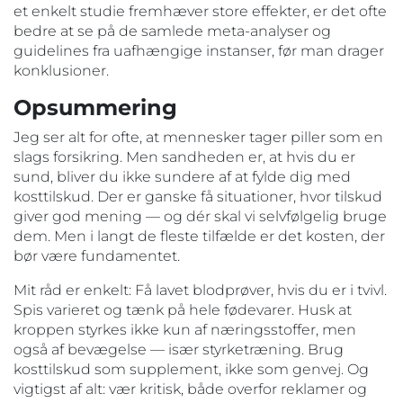
et enkelt studie fremhæver store effekter, er det ofte
bedre at se på de samlede meta-analyser og
guidelines fra uafhængige instanser, før man drager
konklusioner.
Opsummering
Jeg ser alt for ofte, at mennesker tager piller som en
slags forsikring. Men sandheden er, at hvis du er
sund, bliver du ikke sundere af at fylde dig med
kosttilskud. Der er ganske få situationer, hvor tilskud
giver god mening — og dér skal vi selvfølgelig bruge
dem. Men i langt de fleste tilfælde er det kosten, der
bør være fundamentet.
Mit råd er enkelt: Få lavet blodprøver, hvis du er i tvivl.
Spis varieret og tænk på hele fødevarer. Husk at
kroppen styrkes ikke kun af næringsstoffer, men
også af bevægelse — især styrketræning. Brug
kosttilskud som supplement, ikke som genvej. Og
vigtigst af alt: vær kritisk, både overfor reklamer og