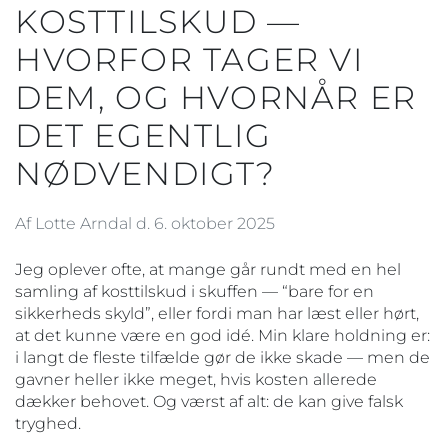
KOSTTILSKUD —
HVORFOR TAGER VI
DEM, OG HVORNÅR ER
DET EGENTLIG
NØDVENDIGT?
Af Lotte Arndal d. 6. oktober 2025
Jeg oplever ofte, at mange går rundt med en hel
samling af kosttilskud i skuffen — “bare for en
sikkerheds skyld”, eller fordi man har læst eller hørt,
at det kunne være en god idé. Min klare holdning er:
i langt de fleste tilfælde gør de ikke skade — men de
gavner heller ikke meget, hvis kosten allerede
dækker behovet. Og værst af alt: de kan give falsk
tryghed.