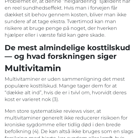
Problemet er, at denne “helgardering” sjældent har
en reel sundhedseffekt. Hvis man i forvejen får
dækket sit behov gennem kosten, bliver man ikke
sundere af at tage ekstra. Tværtimod kan man
risikere at bruge penge på noget, der hverken
hjælper eller i værste fald kan gøre skade.
De mest almindelige kosttilskud
— og hvad forskningen siger
Multivitamin
Multivitaminer er uden sammenligning det mest
populære kosttilskud. Mange tager dem for at
“dække alt ind”, hvis de er i tvivl om, hvorvidt deres
kost er varieret nok (3).
Men store systematiske reviews viser, at
multivitaminer generelt ikke reducerer risikoen for
kroniske sygdomme eller tidlig død i den brede
befolkning (4). De kan altså ikke bruges som en slags