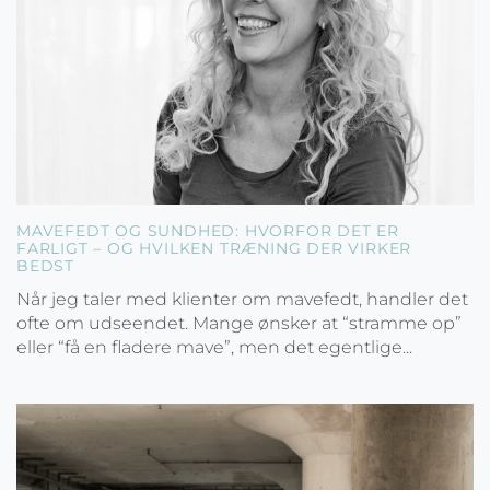
MAVEFEDT OG SUNDHED: HVORFOR DET ER
FARLIGT – OG HVILKEN TRÆNING DER VIRKER
BEDST
Når jeg taler med klienter om mavefedt, handler det
ofte om udseendet. Mange ønsker at “stramme op”
eller “få en fladere mave”, men det egentlige...