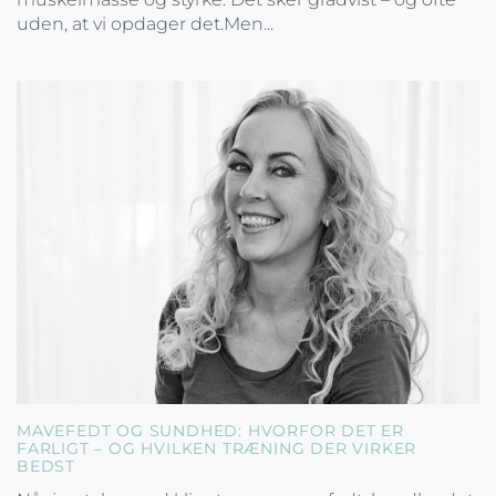
uden, at vi opdager det.Men...
MAVEFEDT OG SUNDHED: HVORFOR DET ER
FARLIGT – OG HVILKEN TRÆNING DER VIRKER
BEDST