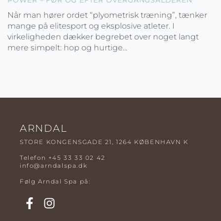
Når man hører ordet “plyometrisk træning”, tænker
mange på elitesport og eksplosive atleter. I
virkeligheden dækker begrebet over noget langt
mere simpelt: hop og hurtige...
ARNDAL
STORE KONGENSGADE 21, 1264 KØBENHAVN K
Telefon
+45 33 33 02 42
info@arndalspa.dk
Følg Arndal Spa på: