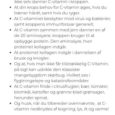
ikke selv danner C-vitamin i kroppen.
At din krops behov for C-vitamin øges, hvis du
træner hårdt, samt hvis du ryger.
At C-vitaminet beskytter mod virus og bakterier,
samt kroppens immunforsvar generelt.
At C-vitamin sammen med jern danner en af
de 20 aminosyere, kroppen bruger til at
opbygge protein. Den aminosyre, hvor
proteinet kollagen indgår.
At proteinet kollagen indgår i dannelsen af
brusk og knogler.
Og at, hvis man ikke får tilstrækkelig C-Vitamin,
på sigt kan udvikle den klassiske
mangelsygdom skørbug. Hvilket ses i
flygtningelejre og katastrofeområder.
At C-vitamin finde i citrusfrugter, bær, tomater,
blomkål, kartofler og grønne blad-grønsager,
herunder spinat.
Og husk, når du tilbereder ovennævnte, at C-
vitamin nedbrydes af kogning, lys, ilt og varme!