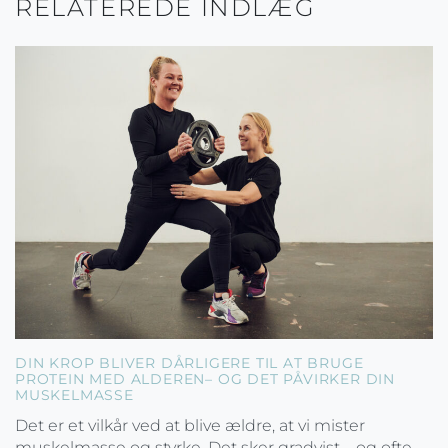
RELATEREDE INDLÆG
DIN KROP BLIVER DÅRLIGERE TIL AT BRUGE
PROTEIN MED ALDEREN– OG DET PÅVIRKER DIN
MUSKELMASSE
Det er et vilkår ved at blive ældre, at vi mister
muskelmasse og styrke. Det sker gradvist – og ofte