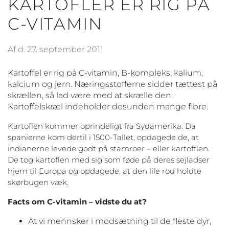
KARTOFLER ER RIG PÅ
C-VITAMIN
Af d. 27. september 2011
Kartoffel er rig på C-vitamin, B-kompleks, kalium,
kalcium og jern. Næringsstofferne sidder tættest på
skrællen, så lad være med at skrælle den.
Kartoffelskræl indeholder desunden mange fibre.
Kartoflen kommer oprindeligt fra Sydamerika. Da
spanierne kom dertil i 1500-Tallet, opdagede de, at
indianerne levede godt på stamroer – eller kartofflen.
De tog kartoflen med sig som føde på deres sejladser
hjem til Europa og opdagede, at den lile rod holdte
skørbugen væk.
Facts om C-vitamin – vidste du at?
At vi mennsker i modsætning til de fleste dyr,