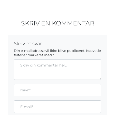
SKRIV EN KOMMENTAR
Skriv et svar
Din e-mailadresse vil ikke blive publiceret.
Krævede
felter er markeret med
*
Kommentar
Gem mit navn, mail og websted i denne browser til næste ga
Name*
Email*