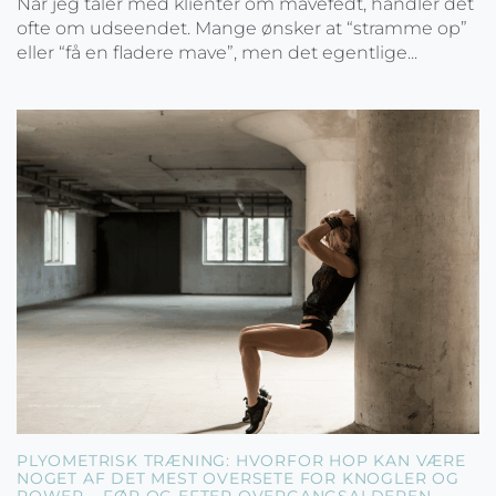
Når jeg taler med klienter om mavefedt, handler det
ofte om udseendet. Mange ønsker at “stramme op”
eller “få en fladere mave”, men det egentlige...
PLYOMETRISK TRÆNING: HVORFOR HOP KAN VÆRE
NOGET AF DET MEST OVERSETE FOR KNOGLER OG
POWER – FØR OG EFTER OVERGANGSALDEREN