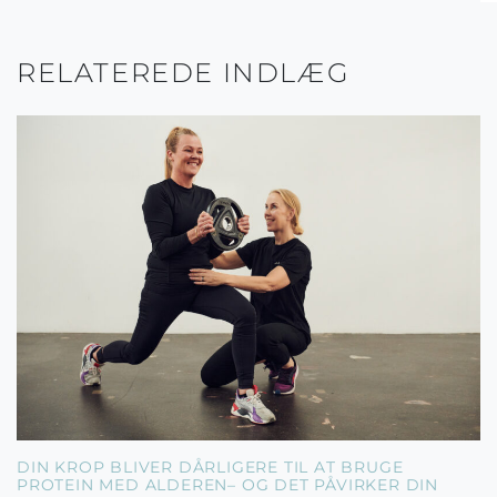
RELATEREDE INDLÆG
DIN KROP BLIVER DÅRLIGERE TIL AT BRUGE
PROTEIN MED ALDEREN– OG DET PÅVIRKER DIN