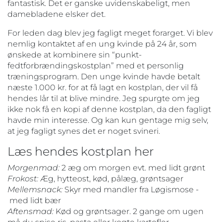
fantastisk. Det er ganske uvidenskabeligt, men
damebladene elsker det.
For leden dag blev jeg fagligt meget forarget. Vi blev
nemlig kontaktet af en ung kvinde på 24 år, som
ønskede at kombinere sin “punkt-
fedtforbrændingskostplan” med et personlig
træningsprogram. Den unge kvinde havde betalt
næste 1.000 kr. for at få lagt en kostplan, der vil få
hendes lår til at blive mindre. Jeg spurgte om jeg
ikke nok få en kopi af denne kostplan, da den fagligt
havde min interesse. Og kan kun gentage mig selv,
at jeg fagligt synes det er noget svineri.
Læs hendes kostplan her
Morgenmad:
2 æg om morgen evt. med lidt grønt
Frokost:
Æg, hytteost, kød, pålæg, grøntsager
Mellemsnack:
Skyr med mandler fra Løgismose ‐
med lidt bær
Aftensmad:
Kød og grøntsager. 2 gange om ugen