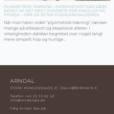
PLYOMETRISK TRÆNING: HVORFOR HOP KAN VÆRE
NOGET AF DET MEST OVERSETE FOR KNOGLER OG
POWER – FØR OG EFTER OVERGANGSALDEREN
Når man hører ordet “plyometrisk træning”, tænker
mange på elitesport og eksplosive atleter. I
virkeligheden dækker begrebet over noget langt
mere simpelt: hop og hurtige...
ARNDAL
STORE KONGENSGADE 21, 1264 KØBENHAVN K
Telefon
+45 33 33 02 42
info@arndalspa.dk
Følg Arndal Spa på: