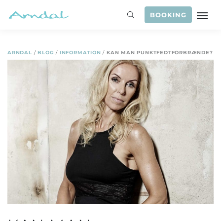
BOOKING
ARNDAL
/
BLOG
/
INFORMATION
/
KAN MAN PUNKTFEDTFORBRÆNDE?