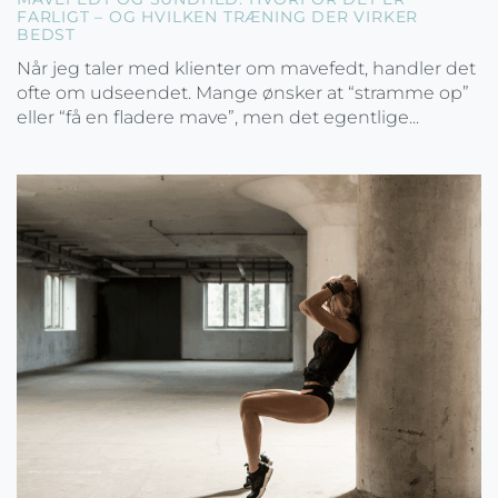
FARLIGT – OG HVILKEN TRÆNING DER VIRKER
BEDST
Når jeg taler med klienter om mavefedt, handler det
ofte om udseendet. Mange ønsker at “stramme op”
eller “få en fladere mave”, men det egentlige...