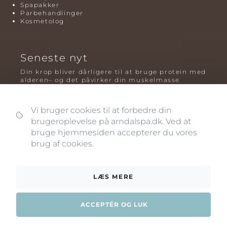
Spapakker
Parbehandlinger
Kosmetolog
Seneste nyt
Din krop bliver dårligere til at bruge protein med
alderen– og det påvirker din muskelmasse
Mavefedt og sundhed: hvorfor det er farligt – og
hvilken træning der virker bedst
Vi bruger cookies til at forbedre din
brugeroplevelse på arndalspa.dk. Ved at
Plyometrisk træning: hvorfor hop kan være noget
af det mest oversete for knogler og power – før
bruge hjemmesiden accepterer du vores
og efter overgangsalderen
brug af cookies.
LÆS MERE
ACCEPTÉR OG LUK