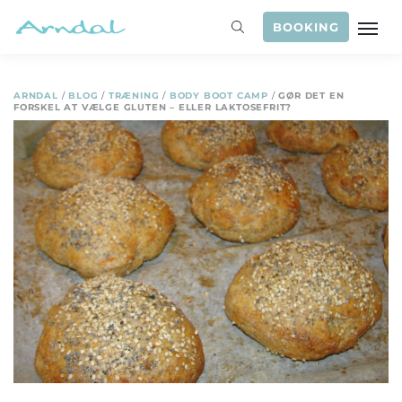
BOOKING
ARNDAL
/
BLOG
/
TRÆNING
/
BODY BOOT CAMP
/
GØR DET EN
FORSKEL AT VÆLGE GLUTEN – ELLER LAKTOSEFRIT?