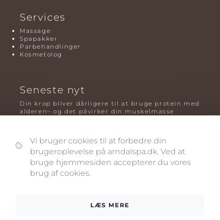
Services
Massage
Spapakker
Parbehandlinger
Kosmetolog
Seneste nyt
Din krop bliver dårligere til at bruge protein med
alderen– og det påvirker din muskelmasse
Mavefedt og sundhed: hvorfor det er farligt – og
hvilken træning der virker bedst
Vi bruger cookies til at forbedre din
brugeroplevelse på arndalspa.dk. Ved at
Plyometrisk træning: hvorfor hop kan være noget
af det mest oversete for knogler og power – før
bruge hjemmesiden accepterer du vores
og efter overgangsalderen
brug af cookies.
LÆS MERE