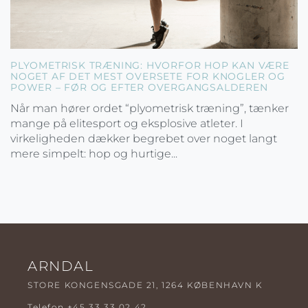
PLYOMETRISK TRÆNING: HVORFOR HOP KAN VÆRE
NOGET AF DET MEST OVERSETE FOR KNOGLER OG
POWER – FØR OG EFTER OVERGANGSALDEREN
Når man hører ordet “plyometrisk træning”, tænker
mange på elitesport og eksplosive atleter. I
virkeligheden dækker begrebet over noget langt
mere simpelt: hop og hurtige...
ARNDAL
STORE KONGENSGADE 21, 1264 KØBENHAVN K
Telefon
+45 33 33 02 42