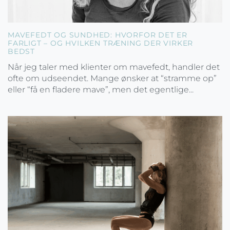
MAVEFEDT OG SUNDHED: HVORFOR DET ER
FARLIGT – OG HVILKEN TRÆNING DER VIRKER
BEDST
Når jeg taler med klienter om mavefedt, handler det
ofte om udseendet. Mange ønsker at “stramme op”
eller “få en fladere mave”, men det egentlige...