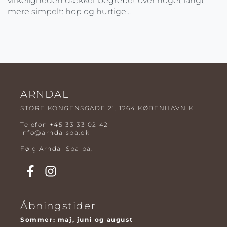
virkeligheden dækker begrebet over noget langt
mere simpelt: hop og hurtige...
ARNDAL
STORE KONGENSGADE 21, 1264 KØBENHAVN K
Telefon
+45 33 33 02 42
info@arndalspa.dk
Følg Arndal Spa på:
Åbningstider
Sommer: maj, juni og august