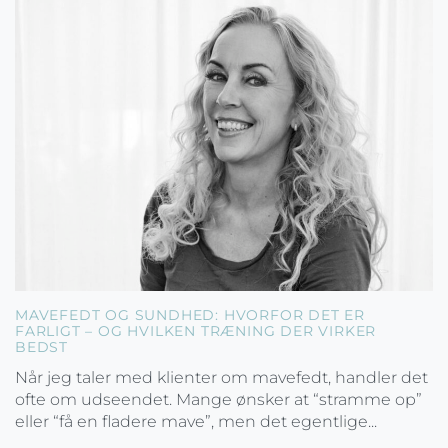
MAVEFEDT OG SUNDHED: HVORFOR DET ER
FARLIGT – OG HVILKEN TRÆNING DER VIRKER
BEDST
Når jeg taler med klienter om mavefedt, handler det
ofte om udseendet. Mange ønsker at “stramme op”
eller “få en fladere mave”, men det egentlige...