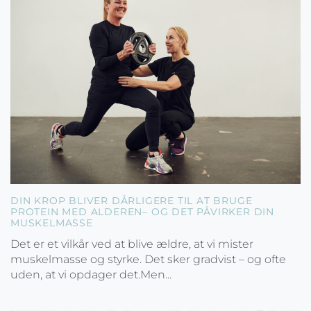
DIN KROP BLIVER DÅRLIGERE TIL AT BRUGE
PROTEIN MED ALDEREN– OG DET PÅVIRKER DIN
MUSKELMASSE
Det er et vilkår ved at blive ældre, at vi mister
muskelmasse og styrke. Det sker gradvist – og ofte
uden, at vi opdager det.Men...