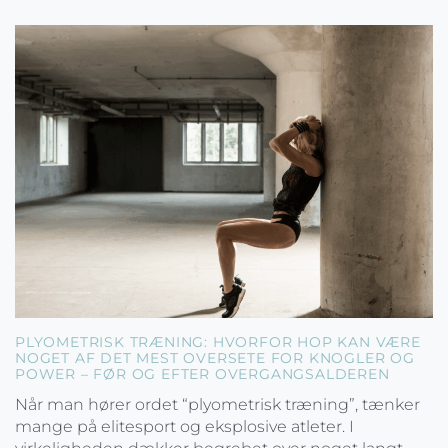
PLYOMETRISK TRÆNING: HVORFOR HOP KAN VÆRE
NOGET AF DET MEST OVERSETE FOR KNOGLER OG
POWER – FØR OG EFTER OVERGANGSALDEREN
Når man hører ordet “plyometrisk træning”, tænker
mange på elitesport og eksplosive atleter. I