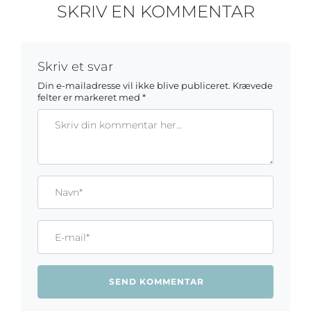
SKRIV EN KOMMENTAR
Skriv et svar
Din e-mailadresse vil ikke blive publiceret.
Krævede
felter er markeret med
*
Kommentar
Gem mit navn, mail og websted i denne browser til næste ga
Name*
Email*