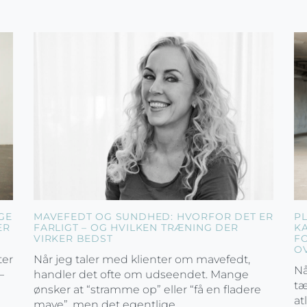
GE
MAVEFEDT OG SUNDHED: HVORFOR DET ER
P
ER
FARLIGT – OG HVILKEN TRÆNING DER
K
VIRKER BEDST
F
O
ter
Når jeg taler med klienter om mavefedt,
Nå
–
handler det ofte om udseendet. Mange
tæ
ønsker at “stramme op” eller “få en fladere
at
mave”, men det egentlige...