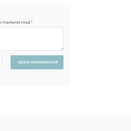
er markeret med
*
ang jeg kommenterer.