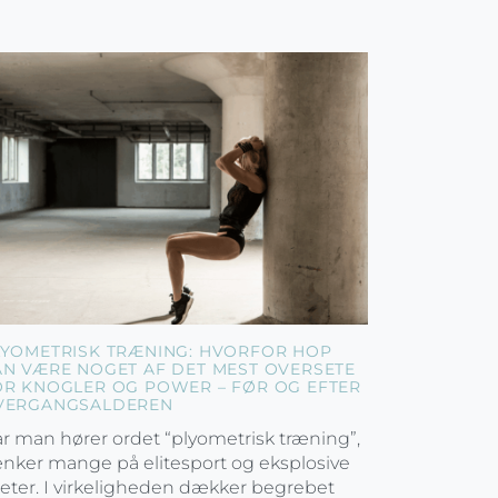
LYOMETRISK TRÆNING: HVORFOR HOP
AN VÆRE NOGET AF DET MEST OVERSETE
OR KNOGLER OG POWER – FØR OG EFTER
VERGANGSALDEREN
r man hører ordet “plyometrisk træning”,
nker mange på elitesport og eksplosive
leter. I virkeligheden dækker begrebet