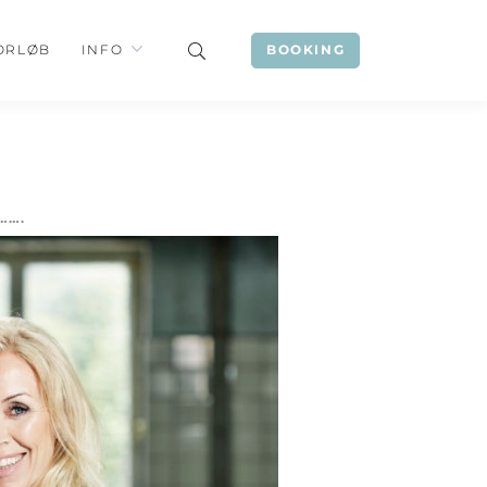
ORLØB
INFO
BOOKING
…….