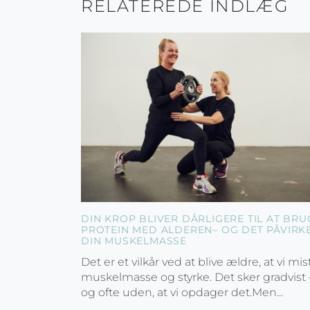
RELATEREDE INDLÆG
DIN KROP BLIVER DÅRLIGERE TIL AT BRU
PROTEIN MED ALDEREN– OG DET PÅVIRK
DIN MUSKELMASSE
Det er et vilkår ved at blive ældre, at vi mis
muskelmasse og styrke. Det sker gradvist 
og ofte uden, at vi opdager det.Men...