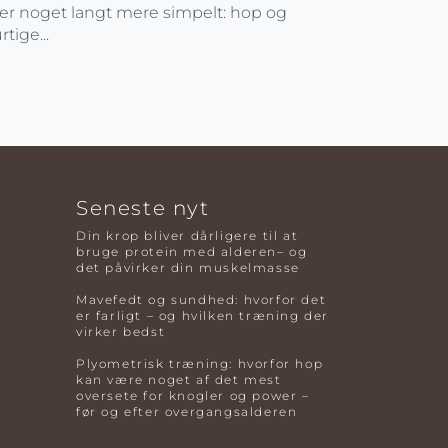
er noget langt mere simpelt: hop og
rtige...
Seneste nyt
Din krop bliver dårligere til at
bruge protein med alderen– og
det påvirker din muskelmasse
Mavefedt og sundhed: hvorfor det
er farligt – og hvilken træning der
virker bedst
Plyometrisk træning: hvorfor hop
kan være noget af det mest
oversete for knogler og power –
før og efter overgangsalderen