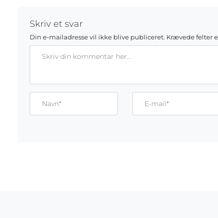
Skriv et svar
Din e-mailadresse vil ikke blive publiceret.
Krævede felter 
Kommentar
Gem mit navn, mail og websted i denne browser til næste g
Name*
Email*