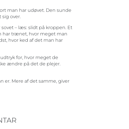
port man har udøvet. Den sunde
 sig over.
ovet – læs: slidt på kroppen. Et
an har trænet, hvor meget man
dst, hvor ked af det man har
r udtryk for, hvor meget de
kke ændre på det de plejer.
n er. Mere af det samme, giver
NTAR