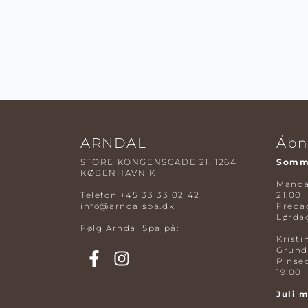
ARNDAL
Åbn
STORE KONGENSGADE 21, 1264
Somme
KØBENHAVN K
Mandag
Telefon
+45 33 33 02 42
21.00
info@arndalspa.dk
Fredag
Lørdag
Følg Arndal Spa på:
Kristi
Grund
Pinse
19.00
Juli 