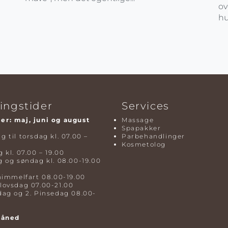
ov
hu
ingstider
Services
r: maj, juni og august
Massage
Spapakker
 til torsdag kl. 07.00 –
Parbehandlinger
Kosmetolog
 kl. 07.00 – 19.00
 og søndag kl. 08.00-19.00
himmelfart 08.00-19.00
lovsdag 07.00-21.00
dag og 2. Pinsedag 08.00-
måned