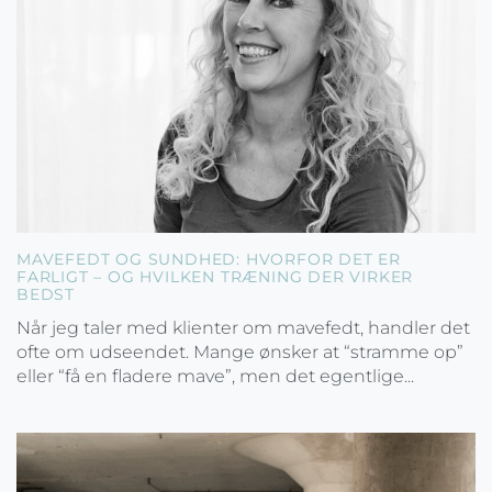
MAVEFEDT OG SUNDHED: HVORFOR DET ER
FARLIGT – OG HVILKEN TRÆNING DER VIRKER
BEDST
Når jeg taler med klienter om mavefedt, handler det
ofte om udseendet. Mange ønsker at “stramme op”
eller “få en fladere mave”, men det egentlige...