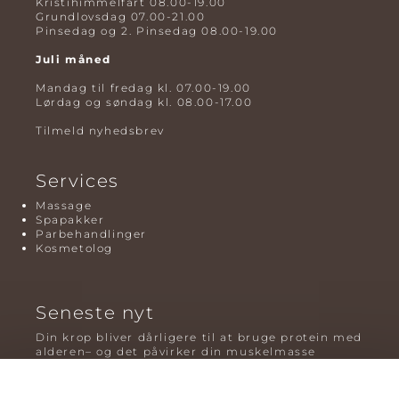
Kristihimmelfart 08.00-19.00
Grundlovsdag 07.00-21.00
Pinsedag og 2. Pinsedag 08.00-19.00
Juli måned
Mandag til fredag kl. 07.00-19.00
Lørdag og søndag kl. 08.00-17.00
Tilmeld nyhedsbrev
Services
Massage
Spapakker
Parbehandlinger
Kosmetolog
Seneste nyt
Din krop bliver dårligere til at bruge protein med
alderen– og det påvirker din muskelmasse
Mavefedt og sundhed: hvorfor det er farligt – og
hvilken træning der virker bedst