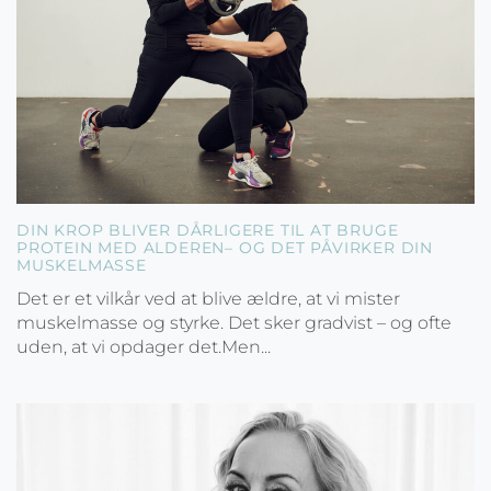
DIN KROP BLIVER DÅRLIGERE TIL AT BRUGE
PROTEIN MED ALDEREN– OG DET PÅVIRKER DIN
MUSKELMASSE
Det er et vilkår ved at blive ældre, at vi mister
muskelmasse og styrke. Det sker gradvist – og ofte
uden, at vi opdager det.Men...