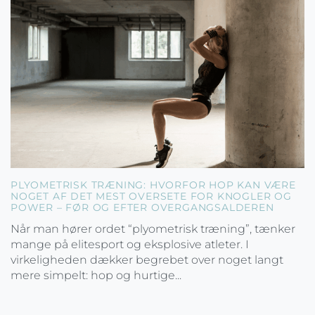
PLYOMETRISK TRÆNING: HVORFOR HOP KAN VÆRE
NOGET AF DET MEST OVERSETE FOR KNOGLER OG
POWER – FØR OG EFTER OVERGANGSALDEREN
Når man hører ordet “plyometrisk træning”, tænker
mange på elitesport og eksplosive atleter. I
virkeligheden dækker begrebet over noget langt
mere simpelt: hop og hurtige...