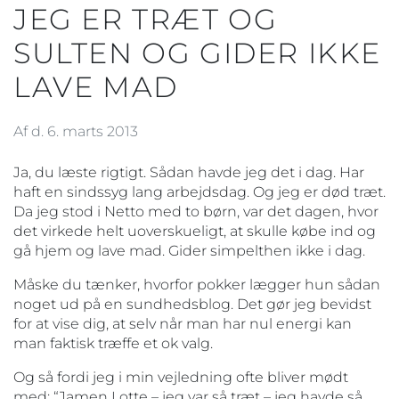
JEG ER TRÆT OG
SULTEN OG GIDER IKKE
LAVE MAD
Af d. 6. marts 2013
Ja, du læste rigtigt. Sådan havde jeg det i dag. Har
haft en sindssyg lang arbejdsdag. Og jeg er død træt.
Da jeg stod i Netto med to børn, var det dagen, hvor
det virkede helt uoverskueligt, at skulle købe ind og
gå hjem og lave mad. Gider simpelthen ikke i dag.
Måske du tænker, hvorfor pokker lægger hun sådan
noget ud på en sundhedsblog. Det gør jeg bevidst
for at vise dig, at selv når man har nul energi kan
man faktisk træffe et ok valg.
Og så fordi jeg i min vejledning ofte bliver mødt
med: “Jamen Lotte – jeg var så træt – jeg havde så