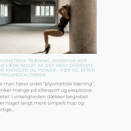
LYOMETRISK TRÆNING: HVORFOR HOP
AN VÆRE NOGET AF DET MEST OVERSETE
OR KNOGLER OG POWER – FØR OG EFTER
VERGANGSALDEREN
r man hører ordet “plyometrisk træning”,
nker mange på elitesport og eksplosive
leter. I virkeligheden dækker begrebet
er noget langt mere simpelt: hop og
rtige...