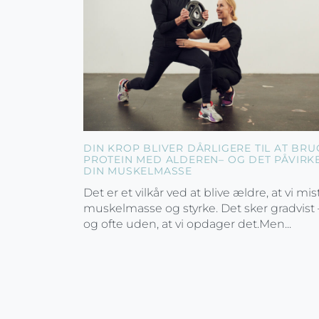
DIN KROP BLIVER DÅRLIGERE TIL AT BRU
PROTEIN MED ALDEREN– OG DET PÅVIRK
DIN MUSKELMASSE
Det er et vilkår ved at blive ældre, at vi mis
muskelmasse og styrke. Det sker gradvist 
og ofte uden, at vi opdager det.Men...