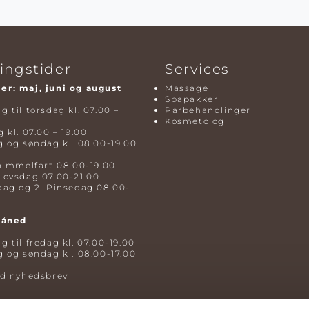
ingstider
Services
r: maj, juni og august
Massage
Spapakker
 til torsdag kl. 07.00 –
Parbehandlinger
Kosmetolog
 kl. 07.00 – 19.00
 og søndag kl. 08.00-19.00
himmelfart 08.00-19.00
lovsdag 07.00-21.00
dag og 2. Pinsedag 08.00-
måned
 til fredag kl. 07.00-19.00
 og søndag kl. 08.00-17.00
ld nyhedsbrev