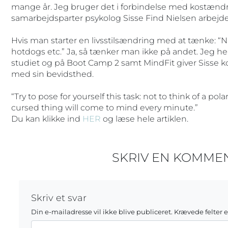
mange år. Jeg bruger det i forbindelse med kostænd
samarbejdsparter psykolog Sisse Find Nielsen arbejd
Hvis man starter en livsstilsændring med at tænke: “Nu
hotdogs etc.” Ja, så tænker man ikke på andet. Jeg hen
studiet og på Boot Camp 2 samt MindFit giver Sisse ko
med sin bevidsthed.
“Try to pose for yourself this task: not to think of a pol
cursed thing will come to mind every minute.”
Du kan klikke ind
HER
og læse hele artiklen.
SKRIV EN KOMME
Skriv et svar
Din e-mailadresse vil ikke blive publiceret.
Krævede felter 
Kommentar