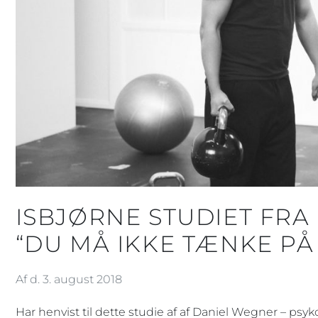
ISBJØRNE STUDIET FRA
“DU MÅ IKKE TÆNKE PÅ
Af d. 3. august 2018
Har henvist til dette studie af af Daniel Wegner – psyk