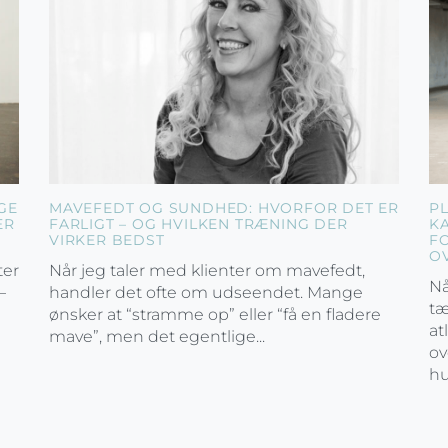
GE
MAVEFEDT OG SUNDHED: HVORFOR DET ER
P
ER
FARLIGT – OG HVILKEN TRÆNING DER
K
VIRKER BEDST
F
O
ter
Når jeg taler med klienter om mavefedt,
Nå
–
handler det ofte om udseendet. Mange
tæ
ønsker at “stramme op” eller “få en fladere
at
mave”, men det egentlige...
ov
hu