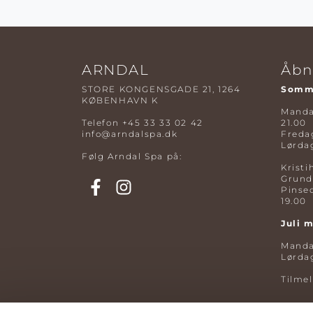
ARNDAL
Åbn
STORE KONGENSGADE 21, 1264
Somme
KØBENHAVN K
Mandag
Telefon
+45 33 33 02 42
21.00
info@arndalspa.dk
Fredag
Lørdag
Følg Arndal Spa på:
Kristi
Grund
Pinse
19.00
Juli 
Mandag
Lørdag
Tilme