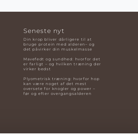
Seneste nyt
Din krop bliver dårligere til at
bruge protein med alderen– og
det påvirker din muskelmasse
Mavefedt og sundhed: hvorfor det
er farligt – og hvilken træning der
virker bedst
Plyometrisk træning: hvorfor hop
kan være noget af det mest
oversete for knogler og power –
før og efter overgangsalderen