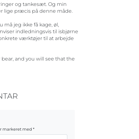
ringer og tankesæt. Og min
er lige præcis på denne måde.
 må jeg ikke få kage, øl,
viser indledningsvis til isbjørne
nkrete værktøjer til at arbejde
ar bear, and you will see that the
NTAR
er markeret med
*