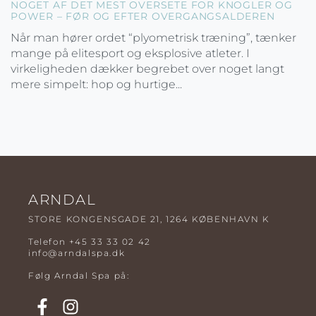
NOGET AF DET MEST OVERSETE FOR KNOGLER OG
POWER – FØR OG EFTER OVERGANGSALDEREN
Når man hører ordet “plyometrisk træning”, tænker
mange på elitesport og eksplosive atleter. I
virkeligheden dækker begrebet over noget langt
mere simpelt: hop og hurtige...
ARNDAL
STORE KONGENSGADE 21, 1264 KØBENHAVN K
Telefon
+45 33 33 02 42
info@arndalspa.dk
Følg Arndal Spa på: