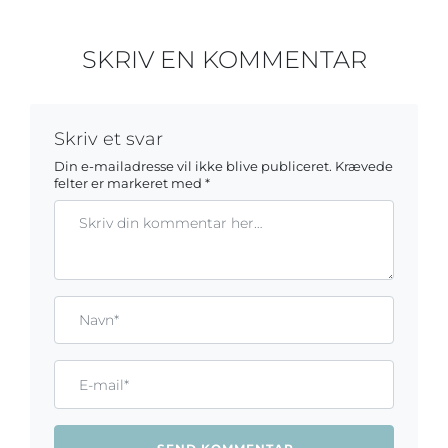
SKRIV EN KOMMENTAR
Skriv et svar
Din e-mailadresse vil ikke blive publiceret.
Krævede
felter er markeret med
*
Kommentar
Gem mit navn, mail og websted i denne browser til næste ga
Name*
Email*