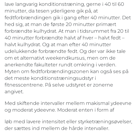
lave langvarig konditionstræning, gerne i 40 til 60
minutter, da tesen yderligere gik på, at
fedtforbrændingen gik i gang efter 40 minutter. Det
hed sig, at man de første 20 minutter primært
forbrændte kulhydrat. At man i tidsrummet fra 20 til
40 minutter forbrændte halvt af hver – halvt fedt –
halvt kulhydrat. Og at man efter 40 minutter
udelukkende forbrændte fedt. Og der var ikke tale
om et alternativt weekendkursus, men om de
anerkendte fakulteter rundt omkring i verden.
Myten om fedtforbrændingszonen kan også ses på
det meste konditionstræningsudstyr i
fitnesscentrene. På selve udstyret er zonerne
angivet.
Med skiftende intervaller mellem makismal ydeevne
og moderat ydeevne. Moderat enten i form af
løb med lavere intensitet eller styrketræningsøvelser,
der sættes ind mellem de hårde intervaller.