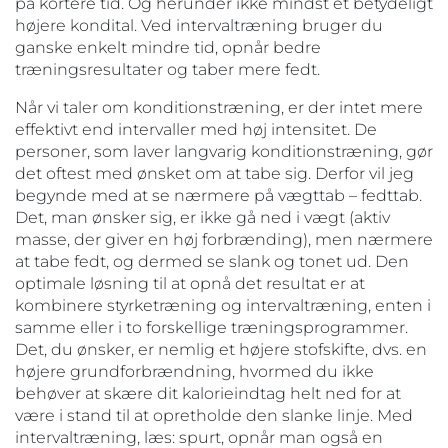
på kortere tid. Og herunder ikke mindst et betydeligt
højere kondital. Ved intervaltræning bruger du
ganske enkelt mindre tid, opnår bedre
træningsresultater og taber mere fedt.
Når vi taler om konditionstræning, er der intet mere
effektivt end intervaller med høj intensitet. De
personer, som laver langvarig konditionstræning, gør
det oftest med ønsket om at tabe sig. Derfor vil jeg
begynde med at se nærmere på vægttab – fedttab.
Det, man ønsker sig, er ikke gå ned i vægt (aktiv
masse, der giver en høj forbrænding), men nærmere
at tabe fedt, og dermed se slank og tonet ud. Den
optimale løsning til at opnå det resultat er at
kombinere styrketræning og intervaltræning, enten i
samme eller i to forskellige træningsprogrammer.
Det, du ønsker, er nemlig et højere stofskifte, dvs. en
højere grundforbrændning, hvormed du ikke
behøver at skære dit kalorieindtag helt ned for at
være i stand til at opretholde den slanke linje. Med
intervaltræning, læs: spurt, opnår man også en