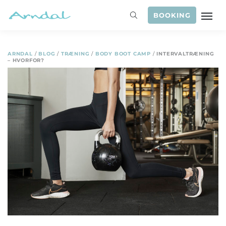
BOOKING
ARNDAL
/
BLOG
/
TRÆNING
/
BODY BOOT CAMP
/
INTERVALTRÆNING
– HVORFOR?