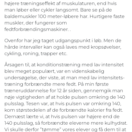
højere træningseffekt af muskulaturen, end hvis
man løber eller cykler langsomt. Bare se på de
baldemuskler 100 meter-løbere har. Hurtigere faste
muskler, der fungerer som
fedtforbrændingsmaskiner. .
Ovenfor har jeg taget udgangspunkt i løb. Men de
hårde intervaller kan også laves med kropsøvelser,
cykling, roning, trapper etc.
Årsagen til, at konditionstræning med lav intensitet
blev meget populært, var en videnskabelig
undersøgelse, der viste, at man med lav intensitets-
træning forbrændte mere fedt. På min første
træneruddannelse for 12 år siden, gennemgik man
nøje vigtigheden af at holde pulsen omkring de 140
pulsslag. Tesen var, at hvis pulsen var omkring 140,
kom størstedelen af de forbrændte kalorier fra fedt.
Dernæst lærte vi, at hvis pulsen var højere end de
140 pulsslag, så forbrændte eleverne mere kulhydrat.
Vi skulle derfor ”tømme” vores elever og få dem til at