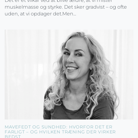
Det er et vilkår ved at blive ældre, at vi mister
muskelmasse og styrke. Det sker gradvist – og ofte
uden, at vi opdager det.Men...
MAVEFEDT OG SUNDHED: HVORFOR DET ER
FARLIGT – OG HVILKEN TRÆNING DER VIRKER
BEDST