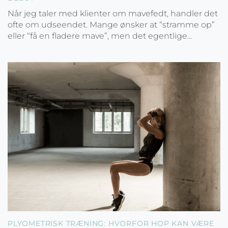
Når jeg taler med klienter om mavefedt, handler det
ofte om udseendet. Mange ønsker at “stramme op”
eller “få en fladere mave”, men det egentlige...
PLYOMETRISK TRÆNING: HVORFOR HOP KAN VÆRE