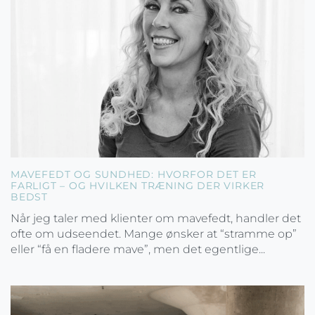
MAVEFEDT OG SUNDHED: HVORFOR DET ER
FARLIGT – OG HVILKEN TRÆNING DER VIRKER
BEDST
Når jeg taler med klienter om mavefedt, handler det
ofte om udseendet. Mange ønsker at “stramme op”
eller “få en fladere mave”, men det egentlige...