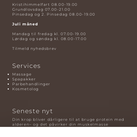
Kristihimmelfart 08.00-19.00
Grundlovsdag 07.00-21.00
Pinsedag og 2. Pinsedag 08.00-19.00
Juli måned
Mandag til fredag kl. 07.00-19.00
Lørdag og søndag kl. 08.00-17.00
Tilmeld nyhedsbrev
Services
Massage
Spapakker
Parbehandlinger
Kosmetolog
Seneste nyt
Din krop bliver dårligere til at bruge protein med
alderen– og det påvirker din muskelmasse
Mavefedt og sundhed: hvorfor det er farligt – og