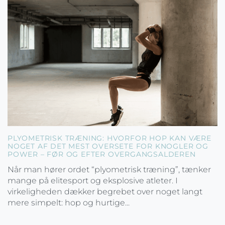
PLYOMETRISK TRÆNING: HVORFOR HOP KAN VÆRE
NOGET AF DET MEST OVERSETE FOR KNOGLER OG
POWER – FØR OG EFTER OVERGANGSALDEREN
Når man hører ordet “plyometrisk træning”, tænker
mange på elitesport og eksplosive atleter. I
virkeligheden dækker begrebet over noget langt
mere simpelt: hop og hurtige...