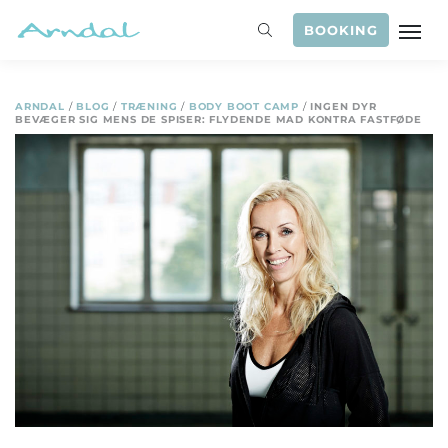
BOOKING
ARNDAL
/
BLOG
/
TRÆNING
/
BODY BOOT CAMP
/
INGEN DYR
BEVÆGER SIG MENS DE SPISER: FLYDENDE MAD KONTRA FASTFØDE