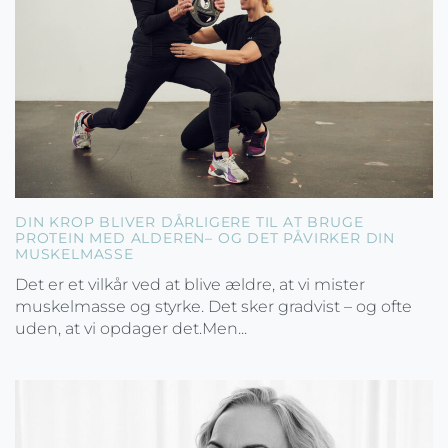
DIN KROP BLIVER DÅRLIGERE TIL AT BRUGE
PROTEIN MED ALDEREN– OG DET PÅVIRKER DIN
MUSKELMASSE
Det er et vilkår ved at blive ældre, at vi mister
muskelmasse og styrke. Det sker gradvist – og ofte
uden, at vi opdager det.Men...