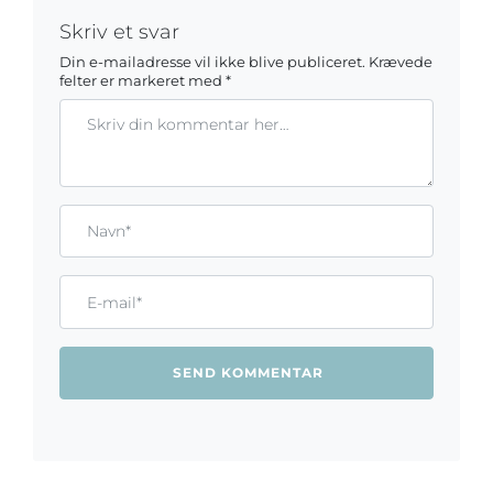
Skriv et svar
Din e-mailadresse vil ikke blive publiceret.
Krævede
felter er markeret med
*
Kommentar
Gem mit navn, mail og websted i denne browser til næste ga
Name*
Email*