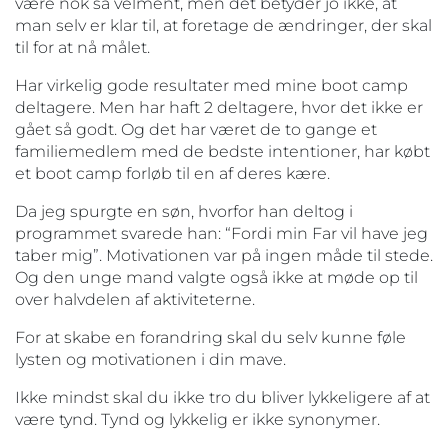
være nok så velment, men det betyder jo ikke, at
man selv er klar til, at foretage de ændringer, der skal
til for at nå målet.
Har virkelig gode resultater med mine boot camp
deltagere. Men har haft 2 deltagere, hvor det ikke er
gået så godt. Og det har været de to gange et
familiemedlem med de bedste intentioner, har købt
et boot camp forløb til en af deres kære.
Da jeg spurgte en søn, hvorfor han deltog i
programmet svarede han: “Fordi min Far vil have jeg
taber mig”. Motivationen var på ingen måde til stede.
Og den unge mand valgte også ikke at møde op til
over halvdelen af aktiviteterne.
For at skabe en forandring skal du selv kunne føle
lysten og motivationen i din mave.
Ikke mindst skal du ikke tro du bliver lykkeligere af at
være tynd. Tynd og lykkelig er ikke synonymer.