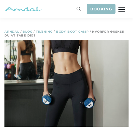
BOOKING
ARNDAL
/
BLOG
/
TRÆNING
/
BODY BOOT CAMP
/
HVORFOR ØNSKER
DU AT TABE DIG?