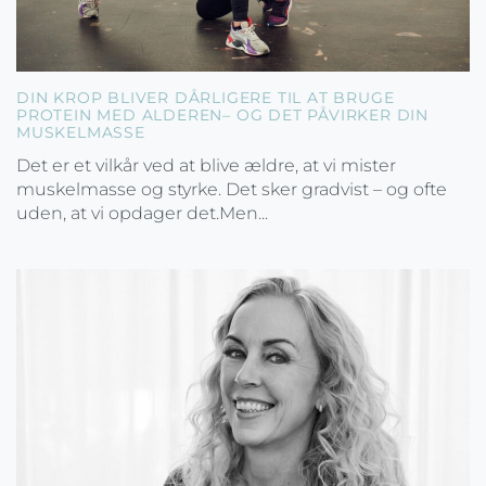
DIN KROP BLIVER DÅRLIGERE TIL AT BRUGE
PROTEIN MED ALDEREN– OG DET PÅVIRKER DIN
MUSKELMASSE
Det er et vilkår ved at blive ældre, at vi mister
muskelmasse og styrke. Det sker gradvist – og ofte
uden, at vi opdager det.Men...