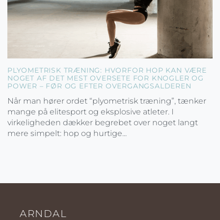
PLYOMETRISK TRÆNING: HVORFOR HOP KAN VÆRE
NOGET AF DET MEST OVERSETE FOR KNOGLER OG
POWER – FØR OG EFTER OVERGANGSALDEREN
Når man hører ordet “plyometrisk træning”, tænker
mange på elitesport og eksplosive atleter. I
virkeligheden dækker begrebet over noget langt
mere simpelt: hop og hurtige...
ARNDAL