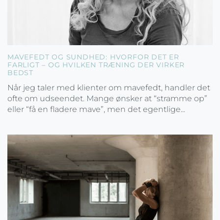
MAVEFEDT OG SUNDHED: HVORFOR DET ER
FARLIGT – OG HVILKEN TRÆNING DER VIRKER
BEDST
Når jeg taler med klienter om mavefedt, handler det
ofte om udseendet. Mange ønsker at “stramme op”
eller “få en fladere mave”, men det egentlige...