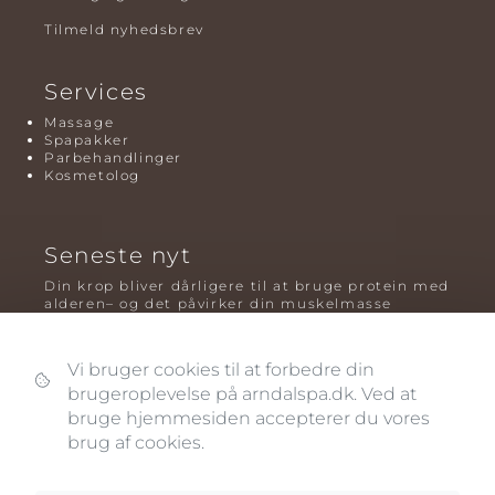
Tilmeld nyhedsbrev
Services
Massage
Spapakker
Parbehandlinger
Kosmetolog
Seneste nyt
Din krop bliver dårligere til at bruge protein med
alderen– og det påvirker din muskelmasse
Mavefedt og sundhed: hvorfor det er farligt – og
hvilken træning der virker bedst
Vi bruger cookies til at forbedre din
brugeroplevelse på arndalspa.dk. Ved at
Plyometrisk træning: hvorfor hop kan være noget
af det mest oversete for knogler og power – før
bruge hjemmesiden accepterer du vores
og efter overgangsalderen
brug af cookies.