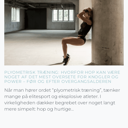
PLYOMETRISK TRÆNING: HVORFOR HOP KAN VÆRE
NOGET AF DET MEST OVERSETE FOR KNOGLER OG
POWER – FØR OG EFTER OVERGANGSALDEREN
Når man hører ordet “plyometrisk træning”, tænker
mange på elitesport og eksplosive atleter. I
virkeligheden dækker begrebet over noget langt
mere simpelt: hop og hurtige...