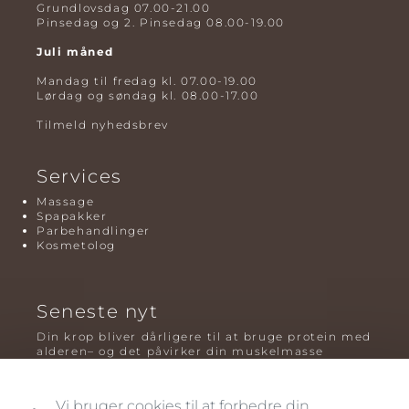
Grundlovsdag 07.00-21.00
Pinsedag og 2. Pinsedag 08.00-19.00
Juli måned
Mandag til fredag kl. 07.00-19.00
Lørdag og søndag kl. 08.00-17.00
Tilmeld nyhedsbrev
Services
Massage
Spapakker
Parbehandlinger
Kosmetolog
Seneste nyt
Din krop bliver dårligere til at bruge protein med
alderen– og det påvirker din muskelmasse
Mavefedt og sundhed: hvorfor det er farligt – og
hvilken træning der virker bedst
Vi bruger cookies til at forbedre din