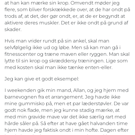
at han kan mærke sin krop. Omvendt møder jeg
flere, som bliver forskrækkede over, at de har ondt på
trods af, at det, der gør ondt, er, at de er begyndt at
aktivere deres muskler. Det er ikke ondt på grund af
skader.
Hvis man vrider rundt på sin ankel, skal man
selvfølgelig ikke ud og løbe. Men så kan man gå i
fitnesscenter og træne maven eller ryggen. Man skal
lytte til sin krop og skræddersy træningen. Lige som
med kosten skal man ikke tænke enten-eller.
Jeg kan give et godt eksempel:
I weekenden gik min mand, Allan, og jeg hjem med
barnevognen fra et arrangement. Jeg havde ikke
mine gummisko på, men et par læderstøvler. De var
godt nok flade, men jeg kunne stadig mærke, at
med min gravide mave var det ikke særlig rart med
hårde såler på. Så efter at have gået halvanden time
hjem havde jeg faktisk ondt i min hofte. Dagen efter