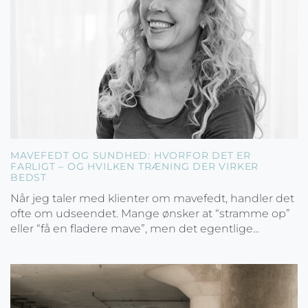
MAVEFEDT OG SUNDHED: HVORFOR DET ER
FARLIGT – OG HVILKEN TRÆNING DER VIRKER
BEDST
Når jeg taler med klienter om mavefedt, handler det
ofte om udseendet. Mange ønsker at “stramme op”
eller “få en fladere mave”, men det egentlige...