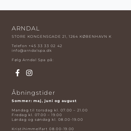
ARNDAL
STORE KONGENSGADE 21, 1264 KØBENHAVN K
Telefon
+45 33 33 02 42
info@arndalspa.dk
Følg Arndal Spa på:
Åbningstider
Sommer: maj, juni og august
Mandag til torsdag kl. 07.00 – 21.00
Fredag kl. 07.00 – 19.00
Lørdag og søndag kl. 08.00-19.00
Kristihimmelfart 08.00-19.00