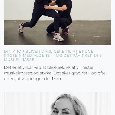
DIN KROP BLIVER DÅRLIGERE TIL AT BRUGE
PROTEIN MED ALDEREN– OG DET PÅVIRKER DIN
MUSKELMASSE
Det er et vilkår ved at blive ældre, at vi mister
muskelmasse og styrke. Det sker gradvist – og ofte
uden, at vi opdager det.Men...