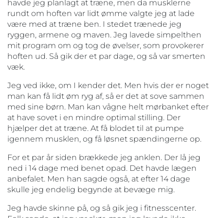
havde jeg planlagt at træne, men da musklerne
rundt om hoften var lidt ømme valgte jeg at lade
være med at træne ben. I stedet trænede jeg
ryggen, armene og maven. Jeg lavede simpelthen
mit program om og tog de øvelser, som provokerer
hoften ud. Så gik der et par dage, og så var smerten
væk.
Jeg ved ikke, om I kender det. Men hvis der er noget
man kan få lidt øm ryg af, så er det at sove sammen
med sine børn. Man kan vågne helt mørbanket efter
at have sovet i en mindre optimal stilling. Der
hjælper det at træne. At få blodet til at pumpe
igennem musklen, og få løsnet spændingerne op.
For et par år siden brækkede jeg anklen. Der lå jeg
ned i 14 dage med benet opad. Det havde lægen
anbefalet. Men han sagde også, at efter 14 dage
skulle jeg endelig begynde at bevæge mig.
Jeg havde skinne på, og så gik jeg i fitnesscenter.