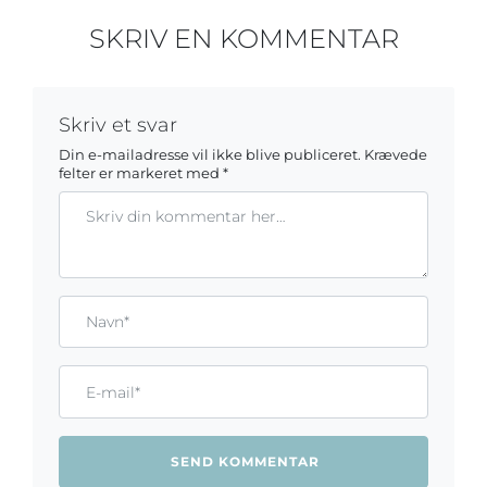
SKRIV EN KOMMENTAR
Skriv et svar
Din e-mailadresse vil ikke blive publiceret.
Krævede
felter er markeret med
*
Kommentar
Gem mit navn, mail og websted i denne browser til næste ga
Name*
Email*