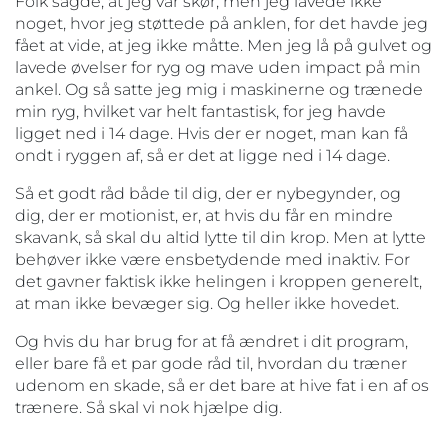
Folk sagde, at jeg var skør, men jeg lavede ikke
noget, hvor jeg støttede på anklen, for det havde jeg
fået at vide, at jeg ikke måtte. Men jeg lå på gulvet og
lavede øvelser for ryg og mave uden impact på min
ankel. Og så satte jeg mig i maskinerne og trænede
min ryg, hvilket var helt fantastisk, for jeg havde
ligget ned i 14 dage. Hvis der er noget, man kan få
ondt i ryggen af, så er det at ligge ned i 14 dage.
Så et godt råd både til dig, der er nybegynder, og
dig, der er motionist, er, at hvis du får en mindre
skavank, så skal du altid lytte til din krop. Men at lytte
behøver ikke være ensbetydende med inaktiv. For
det gavner faktisk ikke helingen i kroppen generelt,
at man ikke bevæger sig. Og heller ikke hovedet.
Og hvis du har brug for at få ændret i dit program,
eller bare få et par gode råd til, hvordan du træner
udenom en skade, så er det bare at hive fat i en af os
trænere. Så skal vi nok hjælpe dig.