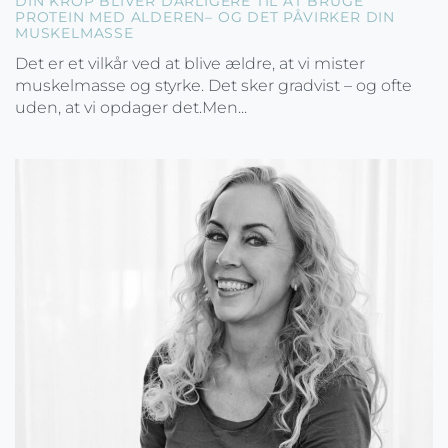
DIN KROP BLIVER DÅRLIGERE TIL AT BRUGE
PROTEIN MED ALDEREN– OG DET PÅVIRKER DIN
MUSKELMASSE
Det er et vilkår ved at blive ældre, at vi mister
muskelmasse og styrke. Det sker gradvist – og ofte
uden, at vi opdager det.Men...