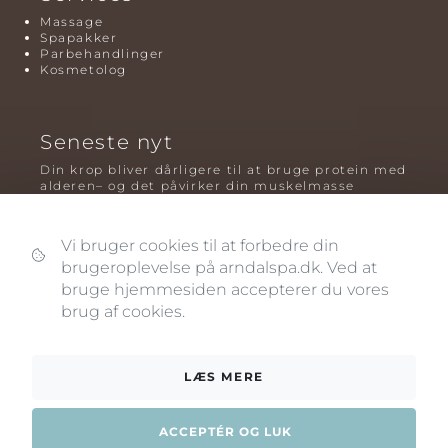
Massage
Spapakker
Parbehandlinger
Kosmetolog
Seneste nyt
Din krop bliver dårligere til at bruge protein med
alderen– og det påvirker din muskelmasse
Mavefedt og sundhed: hvorfor det er farligt – og
hvilken træning der virker bedst
Vi bruger cookies til at forbedre din
brugeroplevelse på arndalspa.dk. Ved at
Plyometrisk træning: hvorfor hop kan være noget
af det mest oversete for knogler og power – før
bruge hjemmesiden accepterer du vores
og efter overgangsalderen
brug af cookies.
LÆS MERE
ACCEPTÉR OG LUK