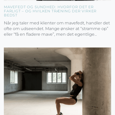
MAVEFEDT OG SUNDHED: HVORFOR DET ER
FARLIGT – OG HVILKEN TRÆNING DER VIRKER
BEDST
Når jeg taler med klienter om mavefedt, handler det
ofte om udseendet. Mange ønsker at “stramme op”
eller “få en fladere mave”, men det egentlige...