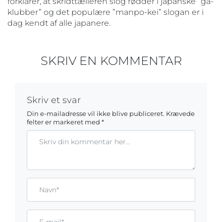
forklarer, at skridttælleren slog rødder i japanske ”gå-
klubber” og det populære ”manpo-kei” slogan er i
dag kendt af alle japanere.
SKRIV EN KOMMENTAR
Skriv et svar
Din e-mailadresse vil ikke blive publiceret.
Krævede
felter er markeret med
*
Kommentar
Gem mit navn, mail og websted i denne browser til næste ga
Name*
Email*