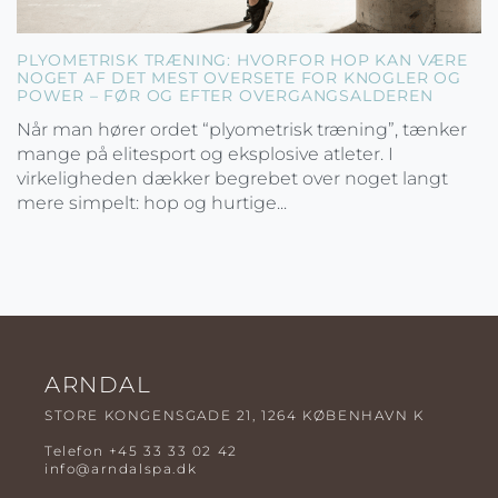
PLYOMETRISK TRÆNING: HVORFOR HOP KAN VÆRE
NOGET AF DET MEST OVERSETE FOR KNOGLER OG
POWER – FØR OG EFTER OVERGANGSALDEREN
Når man hører ordet “plyometrisk træning”, tænker
mange på elitesport og eksplosive atleter. I
virkeligheden dækker begrebet over noget langt
mere simpelt: hop og hurtige...
ARNDAL
STORE KONGENSGADE 21, 1264 KØBENHAVN K
Telefon
+45 33 33 02 42
info@arndalspa.dk