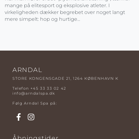
mange på elitesport og eksplosive atleter. I
virkeligheden dækker begrebet over noget langt
mere simpelt: hop og hurtige...
ARNDAL
STORE KONGENSGADE 21, 1264 KØBENHAVN K
Telefon
+45 33 33 02 42
info@arndalspa.dk
Følg Arndal Spa på:
Åbningstider