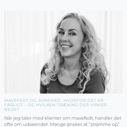
MAVEFEDT OG SUNDHED: HVORFOR DET ER
FARLIGT – OG HVILKEN TRÆNING DER VIRKER
BEDST
Når jeg taler med klienter om mavefedt, handler det
ofte om udseendet. Mange ønsker at “stramme op”