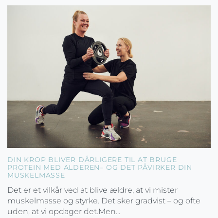
DIN KROP BLIVER DÅRLIGERE TIL AT BRUGE
PROTEIN MED ALDEREN– OG DET PÅVIRKER DIN
MUSKELMASSE
Det er et vilkår ved at blive ældre, at vi mister
muskelmasse og styrke. Det sker gradvist – og ofte
uden, at vi opdager det.Men...