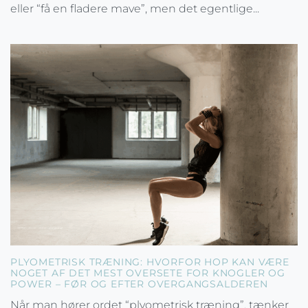
eller “få en fladere mave”, men det egentlige...
PLYOMETRISK TRÆNING: HVORFOR HOP KAN VÆRE
NOGET AF DET MEST OVERSETE FOR KNOGLER OG
POWER – FØR OG EFTER OVERGANGSALDEREN
Når man hører ordet “plyometrisk træning”, tænker