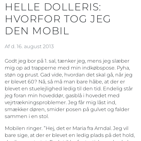
HELLE DOLLERIS:
HVORFOR TOG JEG
DEN MOBIL
Af d. 16. august 2013
Godt jeg bor på 1. sal, tænker jeg, mens jeg slæber
mig op ad trapperne med min indkøbspose. Pyha,
støn og prust. Gad vide, hvordan det skal gå, når jeg
er blevet 60? Nå, så må man bare håbe, at der er
blevet en stuelejlighed ledig til den tid. Endelig står
jeg foran min hoveddør, gasblå i hovedet med
vejrtrækningsproblemer. Jeg får mig låst ind,
smækker døren, smider posen på gulvet og falder
sammen i en stol.
Mobilen ringer. ”Hej, det er Maria fra Arndal. Jeg vil
bare sige, at der er blevet en ledig plads på det hold,