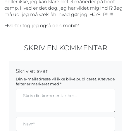
heller ikke, jeg kan klare det. 3 måneder på boot
camp. Hvad er det dog, jeg har viklet mig ind i? Jeg
må ud, jeg må væk, åh, hvad gør jeg. HJÆLP!!!!!!
Hvorfor tog jeg også den mobil?
SKRIV EN KOMMENTAR
Skriv et svar
Din e-mailadresse vil ikke blive publiceret.
Krævede
felter er markeret med
*
Kommentar
Gem mit navn, mail og websted i denne browser til næste ga
Name*