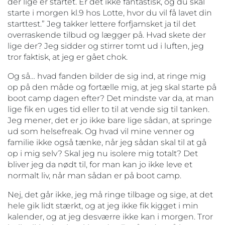
der lige er startet. Er det ikke fantastisk, og du skal
starte i morgen kl.9 hos Lotte, hvor du vil få lavet din
starttest.” Jeg takker lettere forfjamsket ja til det
overraskende tilbud og lægger på. Hvad skete der
lige der? Jeg sidder og stirrer tomt ud i luften, jeg
tror faktisk, at jeg er gået chok.
Og så… hvad fanden bilder de sig ind, at ringe mig
op på den måde og fortælle mig, at jeg skal starte på
boot camp dagen efter? Det mindste var da, at man
lige fik en uges tid eller to til at vende sig til tanken.
Jeg mener, det er jo ikke bare lige sådan, at springe
ud som helsefreak. Og hvad vil mine venner og
familie ikke også tænke, når jeg sådan skal til at gå
op i mig selv? Skal jeg nu isolere mig totalt? Det
bliver jeg da nødt til, for man kan jo ikke leve et
normalt liv, når man sådan er på boot camp.
Nej, det går ikke, jeg må ringe tilbage og sige, at det
hele gik lidt stærkt, og at jeg ikke fik kigget i min
kalender, og at jeg desværre ikke kan i morgen. Tror