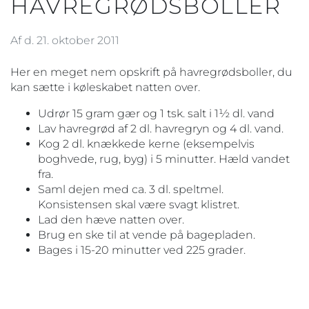
HAVREGRØDSBOLLER
Af d. 21. oktober 2011
Her en meget nem opskrift på havregrødsboller, du
kan sætte i køleskabet natten over.
Udrør 15 gram gær og 1 tsk. salt i 1½ dl. vand
Lav havregrød af 2 dl. havregryn og 4 dl. vand.
Kog 2 dl. knækkede kerne (eksempelvis
boghvede, rug, byg) i 5 minutter. Hæld vandet
fra.
Saml dejen med ca. 3 dl. speltmel.
Konsistensen skal være svagt klistret.
Lad den hæve natten over.
Brug en ske til at vende på bagepladen.
Bages i 15-20 minutter ved 225 grader.