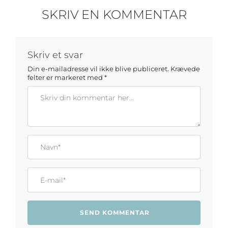
SKRIV EN KOMMENTAR
Skriv et svar
Din e-mailadresse vil ikke blive publiceret.
Krævede
felter er markeret med
*
Kommentar
Gem mit navn, mail og websted i denne browser til næste ga
Name*
Email*