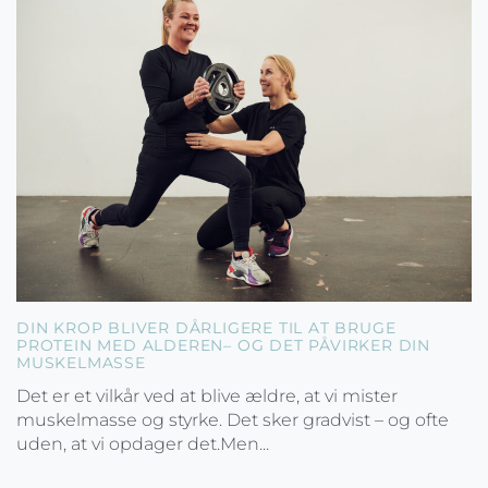
DIN KROP BLIVER DÅRLIGERE TIL AT BRUGE
PROTEIN MED ALDEREN– OG DET PÅVIRKER DIN
MUSKELMASSE
Det er et vilkår ved at blive ældre, at vi mister
muskelmasse og styrke. Det sker gradvist – og ofte
uden, at vi opdager det.Men...