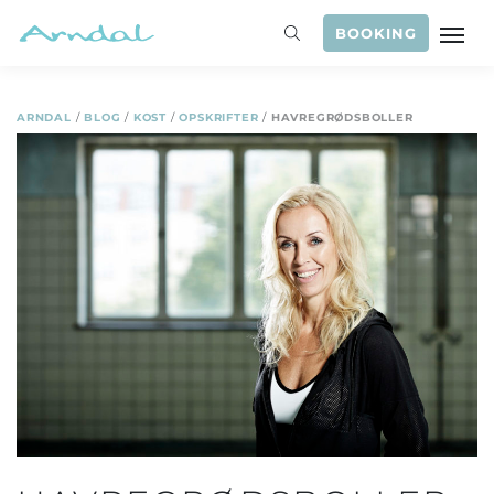
BOOKING
ARNDAL
/
BLOG
/
KOST
/
OPSKRIFTER
/
HAVREGRØDSBOLLER