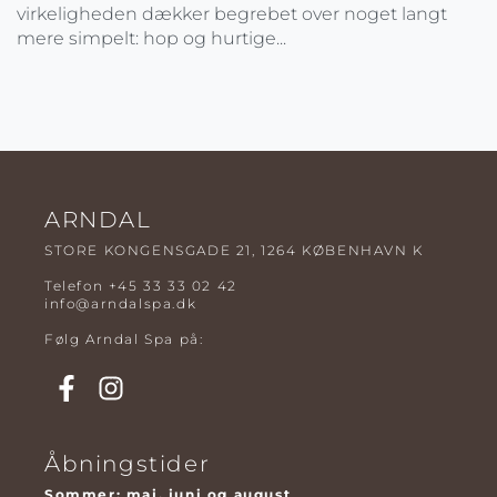
virkeligheden dækker begrebet over noget langt
mere simpelt: hop og hurtige...
ARNDAL
STORE KONGENSGADE 21, 1264 KØBENHAVN K
Telefon
+45 33 33 02 42
info@arndalspa.dk
Følg Arndal Spa på:
Åbningstider
Sommer: maj, juni og august