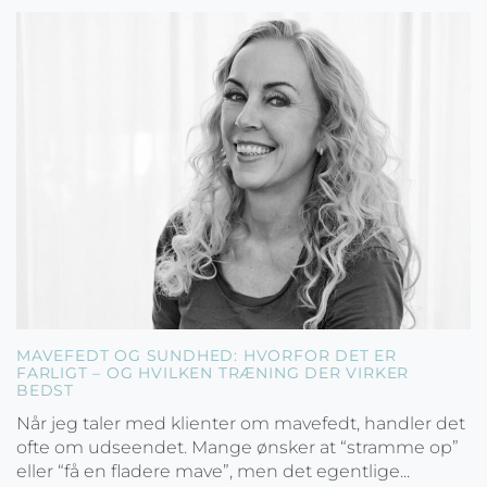
MAVEFEDT OG SUNDHED: HVORFOR DET ER
FARLIGT – OG HVILKEN TRÆNING DER VIRKER
BEDST
Når jeg taler med klienter om mavefedt, handler det
ofte om udseendet. Mange ønsker at “stramme op”
eller “få en fladere mave”, men det egentlige...