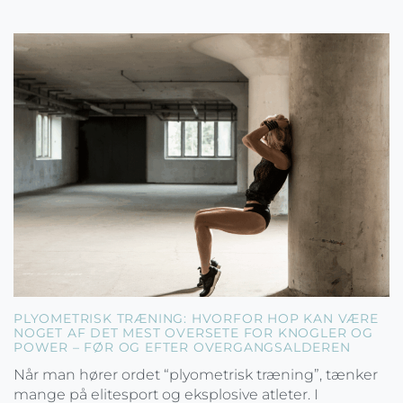
PLYOMETRISK TRÆNING: HVORFOR HOP KAN VÆRE
NOGET AF DET MEST OVERSETE FOR KNOGLER OG
POWER – FØR OG EFTER OVERGANGSALDEREN
Når man hører ordet “plyometrisk træning”, tænker
mange på elitesport og eksplosive atleter. I