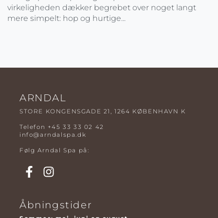
virkeligheden dækker begrebet over noget langt
mere simpelt: hop og hurtige...
ARNDAL
STORE KONGENSGADE 21, 1264 KØBENHAVN K
Telefon
+45 33 33 02 42
info@arndalspa.dk
Følg Arndal Spa på:
Åbningstider