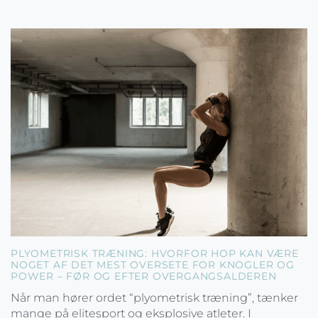
PLYOMETRISK TRÆNING: HVORFOR HOP KAN VÆRE
NOGET AF DET MEST OVERSETE FOR KNOGLER OG
POWER – FØR OG EFTER OVERGANGSALDEREN
Når man hører ordet “plyometrisk træning”, tænker
mange på elitesport og eksplosive atleter. I