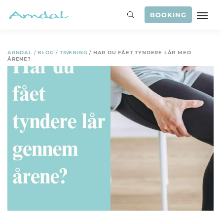
BOOKING
ARNDAL
/
BLOG
/
TRÆNING
/
HAR DU FÅET TYNDERE LÅR MED
ÅRENE?