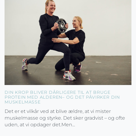
DIN KROP BLIVER DÅRLIGERE TIL AT BRUGE
PROTEIN MED ALDEREN– OG DET PÅVIRKER DIN
MUSKELMASSE
Det er et vilkår ved at blive ældre, at vi mister
muskelmasse og styrke. Det sker gradvist – og ofte
uden, at vi opdager det.Men...