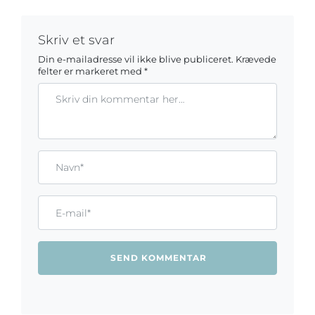
Skriv et svar
Din e-mailadresse vil ikke blive publiceret.
Krævede
felter er markeret med
*
Kommentar
Gem mit navn, mail og websted i denne browser til næste ga
Name*
Email*