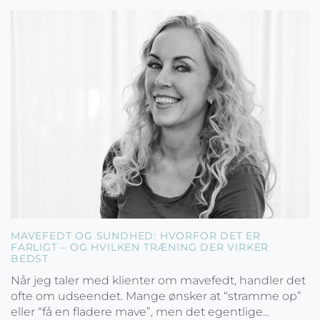
MAVEFEDT OG SUNDHED: HVORFOR DET ER
FARLIGT – OG HVILKEN TRÆNING DER VIRKER
BEDST
Når jeg taler med klienter om mavefedt, handler det
ofte om udseendet. Mange ønsker at “stramme op”
eller “få en fladere mave”, men det egentlige...