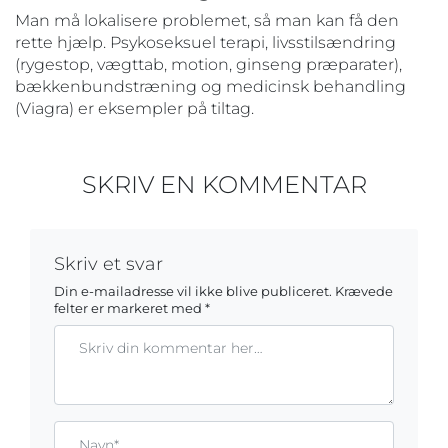
Man må lokalisere problemet, så man kan få den
rette hjælp. Psykoseksuel terapi, livsstilsændring
(rygestop, vægttab, motion, ginseng præparater),
bækkenbundstræning og medicinsk behandling
(Viagra) er eksempler på tiltag.
SKRIV EN KOMMENTAR
Skriv et svar
Din e-mailadresse vil ikke blive publiceret.
Krævede
felter er markeret med
*
Kommentar
Gem mit navn, mail og websted i denne browser til næste ga
Name*