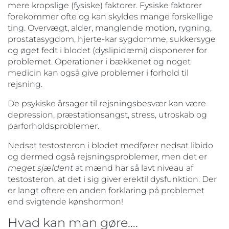
mere kropslige (fysiske) faktorer. Fysiske faktorer
forekommer ofte og kan skyldes mange forskellige
ting. Overvægt, alder, manglende motion, rygning,
prostatasygdom, hjerte-kar sygdomme, sukkersyge
og øget fedt i blodet (dyslipidæmi) disponerer for
problemet. Operationer i bækkenet og noget
medicin kan også give problemer i forhold til
rejsning.
De psykiske årsager til rejsningsbesvær kan være
depression, præstationsangst, stress, utroskab og
parforholdsproblemer.
Nedsat testosteron i blodet medfører nedsat libido
og dermed også rejsningsproblemer, men det er
meget sjældent
at mænd har så lavt niveau af
testosteron, at det i sig giver erektil dysfunktion. Der
er langt oftere en anden forklaring på problemet
end svigtende kønshormon!
Hvad kan man gøre….