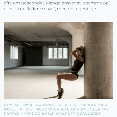
ofte om udseendet. Mange ønsker at “stramme op”
eller “få en fladere mave”, men det egentlige...
PLYOMETRISK TRÆNING: HVORFOR HOP KAN VÆRE
NOGET AF DET MEST OVERSETE FOR KNOGLER OG
POWER – FØR OG EFTER OVERGANGSALDEREN