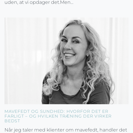
uden, at vi opdager det.Men...
MAVEFEDT OG SUNDHED: HVORFOR DET ER
FARLIGT – OG HVILKEN TRÆNING DER VIRKER
BEDST
Når jeg taler med klienter om mavefedt, handler det