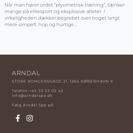
Når man hører ordet “plyometrisk træning”, tænker
mange på elitesport og eksplosive atleter. I
virkeligheden dækker begrebet over noget langt
mere simpelt: hop og hurtige...
ARNDAL
STORE KONGENSGADE 21, 1264 KØBENHAVN K
Telefon
+45 33 33 02 42
info@arndalspa.dk
Følg Arndal Spa på: