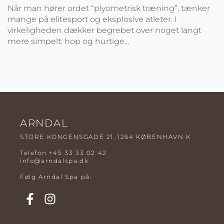
Når man hører ordet “plyometrisk træning”, tænker
mange på elitesport og eksplosive atleter. I
virkeligheden dækker begrebet over noget langt
mere simpelt: hop og hurtige...
ARNDAL
STORE KONGENSGADE 21, 1264 KØBENHAVN K
Telefon
+45 33 33 02 42
info@arndalspa.dk
Følg Arndal Spa på: