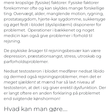
mere kropslige (fysiske) faktorer. Fysiske faktorer
forekommer ofte og kan skyldes mange forskellige
ting. Overvægt, alder, manglende motion, rygning,
prostatasygdom, hjerte-kar sygdomme, sukkersyge
og øget fedt i blodet (dyslipidæmi) disponerer for
problemet. Operationer i bækkenet og noget
medicin kan også give problemer i forhold til
rejsning.
De psykiske årsager til rejsningsbesvær kan være
depression, præstationsangst, stress, utroskab og
parforholdsproblemer.
Nedsat testosteron i blodet medfører nedsat libido
og dermed også rejsningsproblemer, men det er
meget sjældent
at mænd har så lavt niveau af
testosteron, at det i sig giver erektil dysfunktion. Der
er langt oftere en anden forklaring på problemet
end svigtende kønshormon!
Hvad kan man gøre….