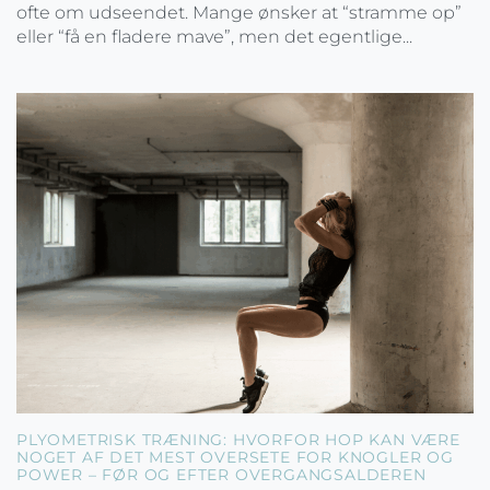
ofte om udseendet. Mange ønsker at “stramme op”
eller “få en fladere mave”, men det egentlige...
PLYOMETRISK TRÆNING: HVORFOR HOP KAN VÆRE
NOGET AF DET MEST OVERSETE FOR KNOGLER OG
POWER – FØR OG EFTER OVERGANGSALDEREN