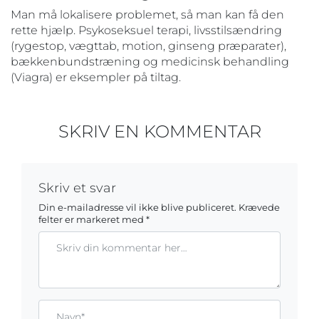
Man må lokalisere problemet, så man kan få den
rette hjælp. Psykoseksuel terapi, livsstilsændring
(rygestop, vægttab, motion, ginseng præparater),
bækkenbundstræning og medicinsk behandling
(Viagra) er eksempler på tiltag.
SKRIV EN KOMMENTAR
Skriv et svar
Din e-mailadresse vil ikke blive publiceret.
Krævede
felter er markeret med
*
Kommentar
Gem mit navn, mail og websted i denne browser til næste ga
Name*