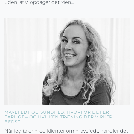
uden, at vi opdager det.Men...
MAVEFEDT OG SUNDHED: HVORFOR DET ER
FARLIGT – OG HVILKEN TRÆNING DER VIRKER
BEDST
Når jeg taler med klienter om mavefedt, handler det