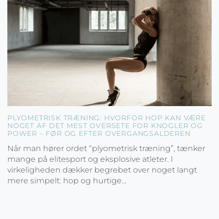
PLYOMETRISK TRÆNING: HVORFOR HOP KAN VÆRE
NOGET AF DET MEST OVERSETE FOR KNOGLER OG
POWER – FØR OG EFTER OVERGANGSALDEREN
Når man hører ordet “plyometrisk træning”, tænker
mange på elitesport og eksplosive atleter. I
virkeligheden dækker begrebet over noget langt
mere simpelt: hop og hurtige...