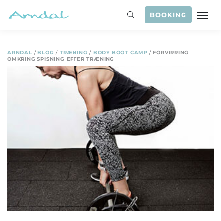
BOOKING
ARNDAL
/
BLOG
/
TRÆNING
/
BODY BOOT CAMP
/
FORVIRRING
OMKRING SPISNING EFTER TRÆNING