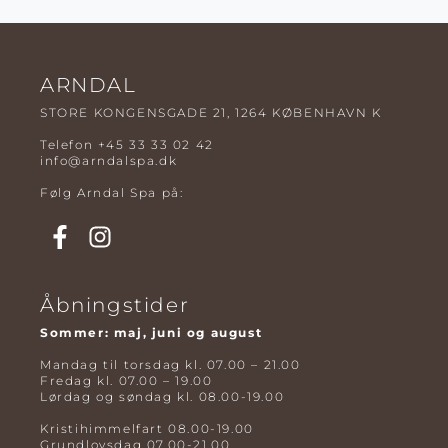
ARNDAL
STORE KONGENSGADE 21, 1264 KØBENHAVN K
Telefon
+45 33 33 02 42
info@arndalspa.dk
Følg Arndal Spa på:
Åbningstider
Sommer: maj, juni og august
Mandag til torsdag kl. 07.00 – 21.00
Fredag kl. 07.00 – 19.00
Lørdag og søndag kl. 08.00-19.00
Kristihimmelfart 08.00-19.00
Grundlovsdag 07.00-21.00