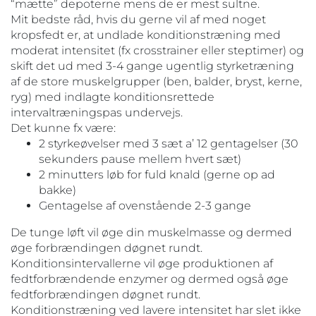
“mætte” depoterne mens de er mest sultne.
Mit bedste råd, hvis du gerne vil af med noget
kropsfedt er, at undlade konditionstræning med
moderat intensitet (fx crosstrainer eller steptimer) og
skift det ud med 3-4 gange ugentlig styrketræning
af de store muskelgrupper (ben, balder, bryst, kerne,
ryg) med indlagte konditionsrettede
intervaltræningspas undervejs.
Det kunne fx være:
2 styrkeøvelser med 3 sæt a’ 12 gentagelser (30
sekunders pause mellem hvert sæt)
2 minutters løb for fuld knald (gerne op ad
bakke)
Gentagelse af ovenstående 2-3 gange
De tunge løft vil øge din muskelmasse og dermed
øge forbrændingen døgnet rundt.
Konditionsintervallerne vil øge produktionen af
fedtforbrændende enzymer og dermed også øge
fedtforbrændingen døgnet rundt.
Konditionstræning ved lavere intensitet har slet ikke