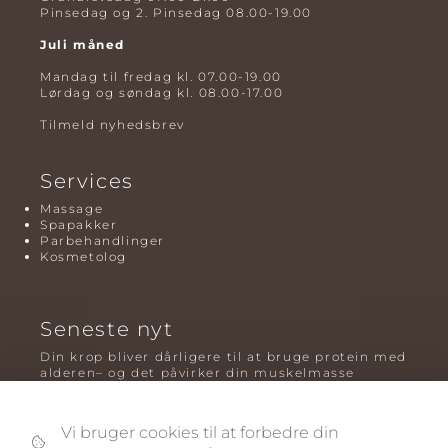
Pinsedag og 2. Pinsedag 08.00-19.00
Juli måned
Mandag til fredag kl. 07.00-19.00
Lørdag og søndag kl. 08.00-17.00
Tilmeld nyhedsbrev
Services
Massage
Spapakker
Parbehandlinger
Kosmetolog
Seneste nyt
Din krop bliver dårligere til at bruge protein med
alderen– og det påvirker din muskelmasse
Mavefedt og sundhed: hvorfor det er farligt – og
hvilken træning der virker bedst
Vi bruger cookies til at forbedre din