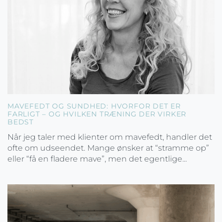
MAVEFEDT OG SUNDHED: HVORFOR DET ER
FARLIGT – OG HVILKEN TRÆNING DER VIRKER
BEDST
Når jeg taler med klienter om mavefedt, handler det
ofte om udseendet. Mange ønsker at “stramme op”
eller “få en fladere mave”, men det egentlige...