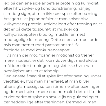
jeg på den ene side anbefaler protein og kulhydrat
efter hhv. styrke- og konditionstræning, når jeg
samtidig siger, at man ikke bør spise efter træning.
Årsagen til at jeg anbefaler at man spiser hhv.
kulhydrat og protein umiddelbart efter træning er, at
det er på dette tidspunkt, at muskler og
kulhydratdepoter i blod og muskler er mest
modtagelige for næring. Dette er en kæmpe fordel
hvis man træner med præstationsmål fx i
forbindelse med konkurrencesport.
Hvis man derimod “bare” er motionist og træner
mere moderat, er det ikke nødvendigt med ekstra
måltider efter træningen – og slet ikke hvis man
ovenikøbet ønsker at tabe sig.
Den eneste årsag til at spise lidt efter træning under
vægttab er, hvis man har erfaret, at man bliver
uhensigtsmæssigt sulten i timerne efter træningen
og dermed spiser mere end normalt. I dette tilfælde
er det bedre at spise en smule (fx en gulerod og et
par nødder) lige efter træningen. Dermed vil man