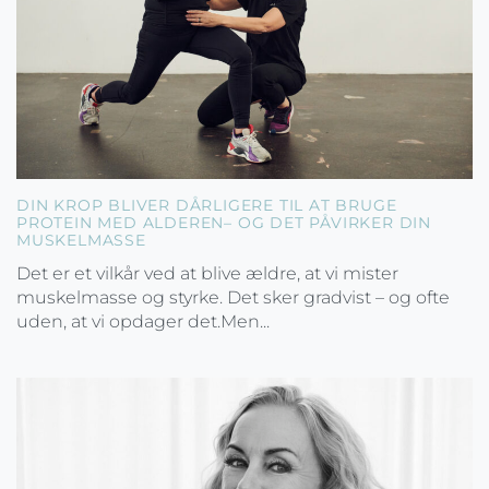
DIN KROP BLIVER DÅRLIGERE TIL AT BRUGE
PROTEIN MED ALDEREN– OG DET PÅVIRKER DIN
MUSKELMASSE
Det er et vilkår ved at blive ældre, at vi mister
muskelmasse og styrke. Det sker gradvist – og ofte
uden, at vi opdager det.Men...