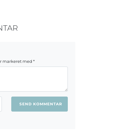
NTAR
er markeret med
*
ang jeg kommenterer.