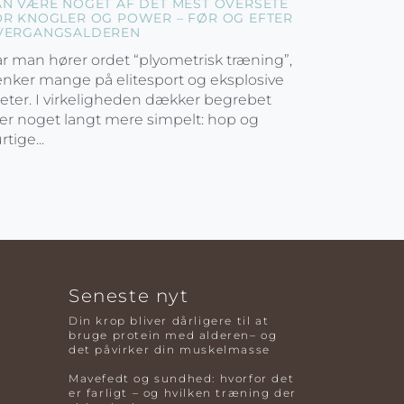
AN VÆRE NOGET AF DET MEST OVERSETE
OR KNOGLER OG POWER – FØR OG EFTER
VERGANGSALDEREN
r man hører ordet “plyometrisk træning”,
nker mange på elitesport og eksplosive
leter. I virkeligheden dækker begrebet
er noget langt mere simpelt: hop og
rtige...
Seneste nyt
Din krop bliver dårligere til at
bruge protein med alderen– og
det påvirker din muskelmasse
Mavefedt og sundhed: hvorfor det
er farligt – og hvilken træning der