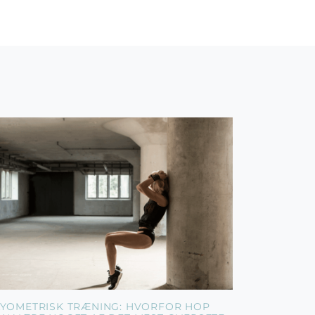
LYOMETRISK TRÆNING: HVORFOR HOP