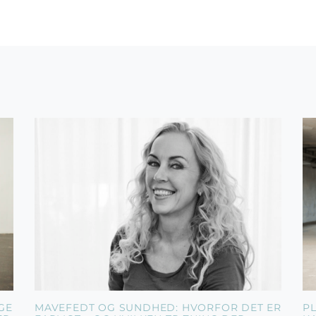
GE
MAVEFEDT OG SUNDHED: HVORFOR DET ER
P