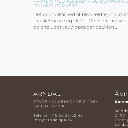
PROTEIN MED ALDEREN– OG DET PÅVIRK
DIN MUSKELMASSE
Det er et vilkår ved at blive ældre, at vi mis
muskelmasse og styrke. Det sker gradvist 
og ofte uden, at vi opdager det.Men...
ARNDAL
Åbn
STORE KONGENSGADE 21, 1264
Somme
KØBENHAVN K
Mandag
Telefon
+45 33 33 02 42
21.00
info@arndalspa.dk
Fredag
Lørdag