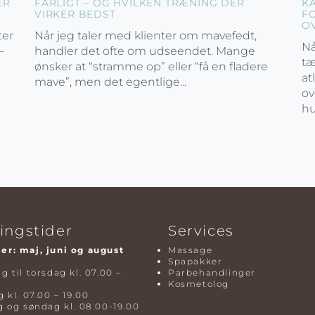
ER
FARLIGT – OG HVILKEN TRÆNING DER
K
VIRKER BEDST
F
O
ter
Når jeg taler med klienter om mavefedt,
Nå
–
handler det ofte om udseendet. Mange
tæ
ønsker at “stramme op” eller “få en fladere
at
mave”, men det egentlige...
ov
hu
ingstider
Services
r: maj, juni og august
Massage
Spapakker
 til torsdag kl. 07.00 –
Parbehandlinger
Kosmetolog
 kl. 07.00 – 19.00
 og søndag kl. 08.00-19.00