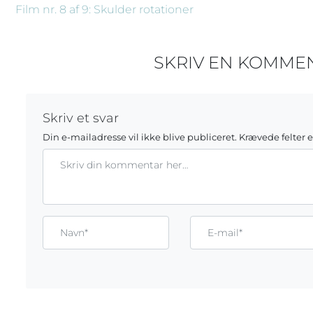
Film nr. 8 af 9: Skulder rotationer
SKRIV EN KOMME
Skriv et svar
Din e-mailadresse vil ikke blive publiceret.
Krævede felter 
Kommentar
Gem mit navn, mail og websted i denne browser til næste g
Name*
Email*