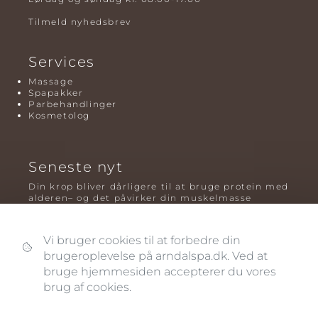
Tilmeld nyhedsbrev
Services
Massage
Spapakker
Parbehandlinger
Kosmetolog
Seneste nyt
Din krop bliver dårligere til at bruge protein med
alderen– og det påvirker din muskelmasse
Mavefedt og sundhed: hvorfor det er farligt – og
hvilken træning der virker bedst
Vi bruger cookies til at forbedre din
brugeroplevelse på arndalspa.dk. Ved at
Plyometrisk træning: hvorfor hop kan være noget
af det mest oversete for knogler og power – før
bruge hjemmesiden accepterer du vores
og efter overgangsalderen
brug af cookies.