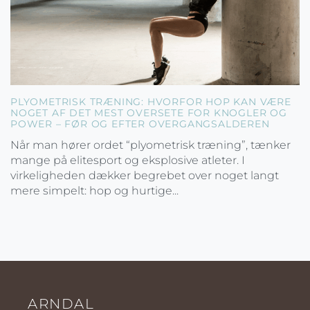
PLYOMETRISK TRÆNING: HVORFOR HOP KAN VÆRE
NOGET AF DET MEST OVERSETE FOR KNOGLER OG
POWER – FØR OG EFTER OVERGANGSALDEREN
Når man hører ordet “plyometrisk træning”, tænker
mange på elitesport og eksplosive atleter. I
virkeligheden dækker begrebet over noget langt
mere simpelt: hop og hurtige...
ARNDAL