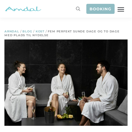
BOOKING
ARNDAL
/
BLOG
/
KOST
/
FEM PERFEKT SUNDE DAGE OG TO DAGE
MED PLADS TIL NYDELSE