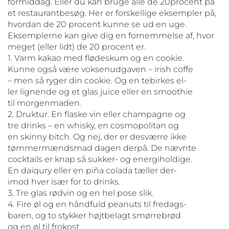
formiddag. Eller du kan bruge alle de 20procent på
et restaurantbesøg. Her er forskellige eksempler på,
hvordan de 20 procent kunne se ud en uge.
Eksemplerne kan give dig en fornemmelse af, hvor
meget (eller lidt) de 20 procent er.
1. Varm kakao med flødeskum og en cookie.
Kunne også være voksenudgaven – irish coffe
– men så ryger din cookie. Og en tebirkes el-
ler lignende og et glas juice eller en smoothie
til morgenmaden.
2. Druktur. En flaske vin eller champagne og
tre drinks – en whisky, en cosmopolitan og
en skinny bitch. Og nej, der er desværre ikke
tømmermændsmad dagen derpå. De nævnte
cocktails er knap så sukker- og energiholdige.
En daiqury eller en piña colada tæller der-
imod hver især for to drinks.
3. Tre glas rødvin og en hel pose slik.
4. Fire øl og en håndfuld peanuts til fredags-
baren, og to stykker højtbelagt smørrebrød
og en øl til frokost.