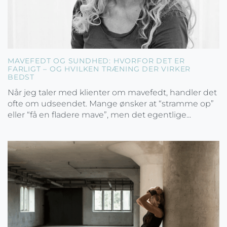
MAVEFEDT OG SUNDHED: HVORFOR DET ER
FARLIGT – OG HVILKEN TRÆNING DER VIRKER
BEDST
Når jeg taler med klienter om mavefedt, handler det
ofte om udseendet. Mange ønsker at “stramme op”
eller “få en fladere mave”, men det egentlige...