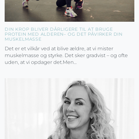
DIN KROP BLIVER DÅRLIGERE TIL AT BRUGE
PROTEIN MED ALDEREN– OG DET PÅVIRKER DIN
MUSKELMASSE
Det er et vilkår ved at blive ældre, at vi mister
muskelmasse og styrke. Det sker gradvist – og ofte
uden, at vi opdager det.Men...