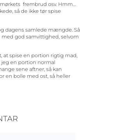
ter mørkets frembrud osv. Hmm…
kede, så de ikke tør spise
f, og dagens samlede mængde. Så
mad med god samvittighed, selvom
 at spise en portion rigtig mad,
jeg en portion normal
mange sene aftner, så kan
r en bolle med ost, så heller
NTAR