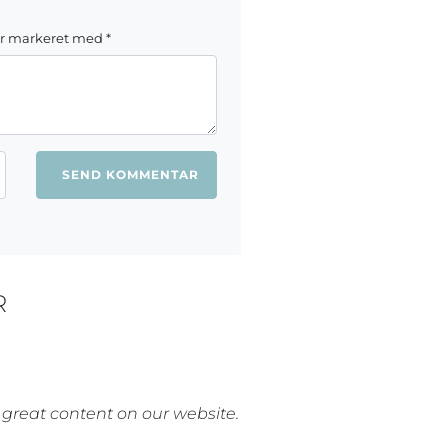
er markeret med
*
ang jeg kommenterer.
R
y great content on our website.