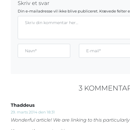
Skriv et svar
Din e-mailadresse vil ikke blive publiceret.
Krævede felter 
Kommentar
Gem mit navn, mail og websted i denne browser til næste g
Name*
Email*
3 KOMMENTA
Thaddeus
29. marts 2014 den 18:31
Wonderful article! We are linking to this particularl