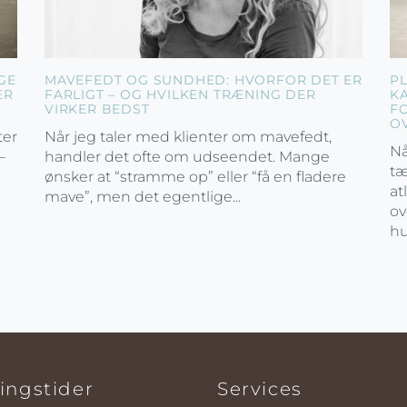
GE
MAVEFEDT OG SUNDHED: HVORFOR DET ER
P
ER
FARLIGT – OG HVILKEN TRÆNING DER
K
VIRKER BEDST
F
O
ter
Når jeg taler med klienter om mavefedt,
Nå
–
handler det ofte om udseendet. Mange
tæ
ønsker at “stramme op” eller “få en fladere
at
mave”, men det egentlige...
ov
hu
ingstider
Services