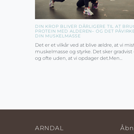
DIN KROP BLIVER DÅRLIGERE TIL AT BRU
PROTEIN MED ALDEREN– OG DET PÅVIRK
DIN MUSKELMASSE
Det er et vilkår ved at blive ældre, at vi mis
muskelmasse og styrke. Det sker gradvist 
og ofte uden, at vi opdager det.Men...
ARNDAL
Åbn