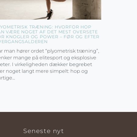
LYOMETRISK TRÆNING: HVORFOR HOP
AN VÆRE NOGET AF DET MEST OVERSETE
OR KNOGLER OG POWER – FØR OG EFTER
VERGANGSALDEREN
r man hører ordet “plyometrisk træning”,
nker mange på elitesport og eksplosive
leter. I virkeligheden dækker begrebet
er noget langt mere simpelt: hop og
rtige...
Seneste nyt