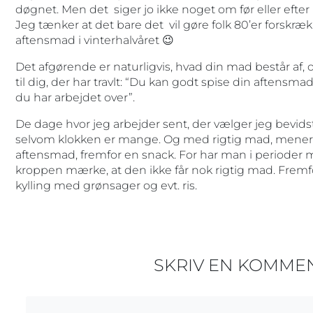
døgnet. Men det siger jo ikke noget om før eller ef
Jeg tænker at det bare det vil gøre folk 80’er forskræk
aftensmad i vinterhalvåret 😉
Det afgørende er naturligvis, hvad din mad består a
til dig, der har travlt: “Du kan godt spise din aftens
du har arbejdet over”.
De dage hvor jeg arbejder sent, der vælger jeg bevidst,
selvom klokken er mange. Og med rigtig mad, mener 
aftensmad, fremfor en snack. For har man i perioder 
kroppen mærke, at den ikke får nok rigtig mad. Fremfo
kylling med grønsager og evt. ris.
SKRIV EN KOMME