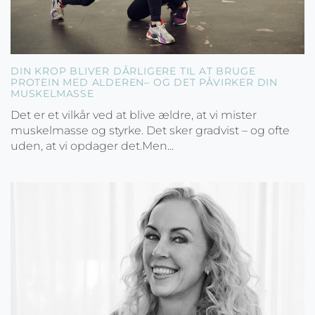
DIN KROP BLIVER DÅRLIGERE TIL AT BRUGE
PROTEIN MED ALDEREN– OG DET PÅVIRKER DIN
MUSKELMASSE
Det er et vilkår ved at blive ældre, at vi mister
muskelmasse og styrke. Det sker gradvist – og ofte
uden, at vi opdager det.Men...