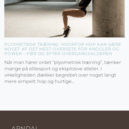
PLYOMETRISK TRÆNING: HVORFOR HOP KAN VÆRE
NOGET AF DET MEST OVERSETE FOR KNOGLER OG
POWER – FØR OG EFTER OVERGANGSALDEREN
Når man hører ordet “plyometrisk træning”, tænker
mange på elitesport og eksplosive atleter. I
virkeligheden dækker begrebet over noget langt
mere simpelt: hop og hurtige...
ARNDAL