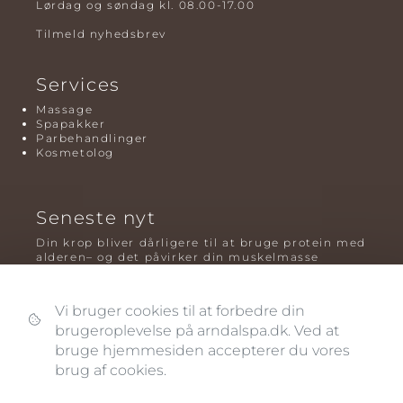
Lørdag og søndag kl. 08.00-17.00
Tilmeld nyhedsbrev
Services
Massage
Spapakker
Parbehandlinger
Kosmetolog
Seneste nyt
Din krop bliver dårligere til at bruge protein med
alderen– og det påvirker din muskelmasse
Mavefedt og sundhed: hvorfor det er farligt – og
hvilken træning der virker bedst
Vi bruger cookies til at forbedre din
brugeroplevelse på arndalspa.dk. Ved at
Plyometrisk træning: hvorfor hop kan være noget
af det mest oversete for knogler og power – før
bruge hjemmesiden accepterer du vores
og efter overgangsalderen
brug af cookies.