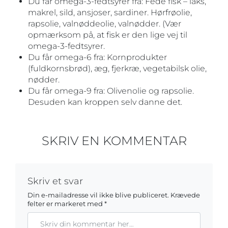
Du får omega-3-fedtsyrer fra: Fede fisk – laks,
makrel, sild, ansjoser, sardiner. Hørfrøolie,
rapsolie, valnøddeolie, valnødder. (Vær
opmærksom på, at fisk er den lige vej til
omega-3-fedtsyrer.
Du får omega-6 fra: Kornprodukter
(fuldkornsbrød), æg, fjerkræ, vegetabilsk olie,
nødder.
Du får omega-9 fra: Olivenolie og rapsolie.
Desuden kan kroppen selv danne det.
SKRIV EN KOMMENTAR
Skriv et svar
Din e-mailadresse vil ikke blive publiceret.
Krævede
felter er markeret med
*
Kommentar