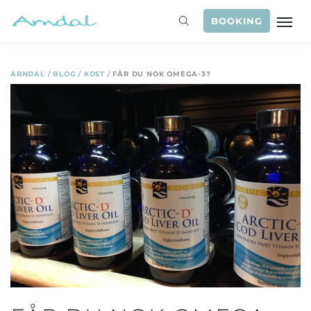
BOOKING
ARNDAL
/
BLOG
/
KOST
/
FÅR DU NOK OMEGA-3?