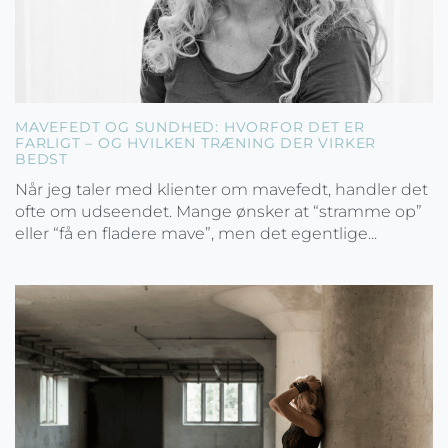
MAVEFEDT OG SUNDHED: HVORFOR DET ER
FARLIGT – OG HVILKEN TRÆNING DER VIRKER
BEDST
Når jeg taler med klienter om mavefedt, handler det
ofte om udseendet. Mange ønsker at “stramme op”
eller “få en fladere mave”, men det egentlige...