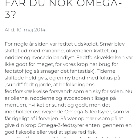
FÅR DU NOK OMEGA-
3?
Af d. 10. maj 2014
For nogle år siden var fedtet udskældt. Smør blev
skiftet ud med minarine, olivenolien kvittet, og
nødder og avocado bandlyst. Fedtforskrækkelsen var
ikke godt for meget, for vores krop har brug for
fedtstof (og så smager det fantastisk). Tiderne
skiftede heldigvis, og en ny trend med fokus på
„sundt“ fedt gjorde, at befolkningens
fedtforskrækkelse forsvandt som en sky for solen. Nu
er olierne, nødderne og avocadoen tilbage på
menuen, hvilket er sundt og godt, men det
indeholder overvejende Omega-6-fedtsyrer, som vi
får rigeligt af i forvejen. Så vær opmærksom på at
give din krop Omega-3-fedtsyrer enten igennem en
god fiskeolie eller ved at spise fed fisk.