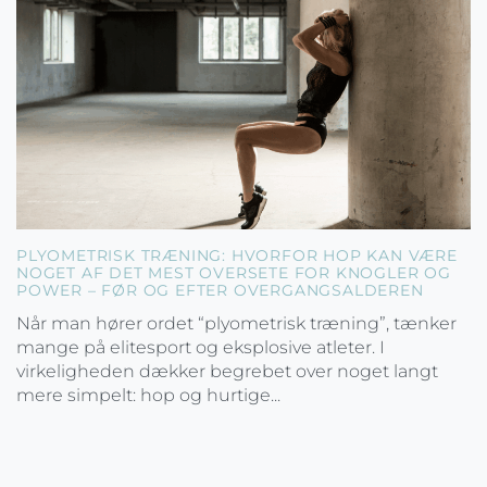
PLYOMETRISK TRÆNING: HVORFOR HOP KAN VÆRE
NOGET AF DET MEST OVERSETE FOR KNOGLER OG
POWER – FØR OG EFTER OVERGANGSALDEREN
Når man hører ordet “plyometrisk træning”, tænker
mange på elitesport og eksplosive atleter. I
virkeligheden dækker begrebet over noget langt
mere simpelt: hop og hurtige...