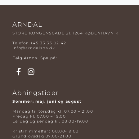
ARNDAL
STORE KONGENSGADE 21, 1264 KØBENHAVN K
Telefon
+45 33 33 02 42
info@arndalspa.dk
Følg Arndal Spa på:
Åbningstider
Sommer: maj, juni og august
Mandag til torsdag kl. 07.00 – 21.00
Fredag kl. 07.00 – 19.00
Lørdag og søndag kl. 08.00-19.00
Kristihimmelfart 08.00-19.00
Grundlovsdag 07.00-21.00