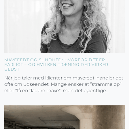
MAVEFEDT OG SUNDHED: HVORFOR DET ER
FARLIGT – OG HVILKEN TRÆNING DER VIRKER
BEDST
Når jeg taler med klienter om mavefedt, handler det
ofte om udseendet. Mange ønsker at “stramme op”
eller “få en fladere mave”, men det egentlige...