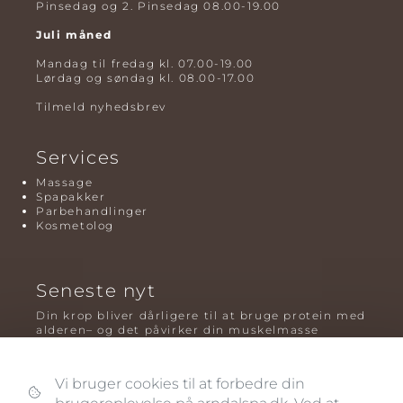
Pinsedag og 2. Pinsedag 08.00-19.00
Juli måned
Mandag til fredag kl. 07.00-19.00
Lørdag og søndag kl. 08.00-17.00
Tilmeld nyhedsbrev
Services
Massage
Spapakker
Parbehandlinger
Kosmetolog
Seneste nyt
Din krop bliver dårligere til at bruge protein med
alderen– og det påvirker din muskelmasse
Mavefedt og sundhed: hvorfor det er farligt – og
hvilken træning der virker bedst
Vi bruger cookies til at forbedre din
Plyometrisk træning: hvorfor hop kan være noget