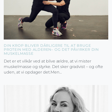
DIN KROP BLIVER DÅRLIGERE TIL AT BRUGE
PROTEIN MED ALDEREN– OG DET PÅVIRKER DIN
MUSKELMASSE
Det er et vilkår ved at blive ældre, at vi mister
muskelmasse og styrke. Det sker gradvist – og ofte
uden, at vi opdager det.Men...