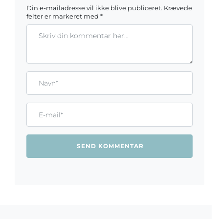
Din e-mailadresse vil ikke blive publiceret.
Krævede
felter er markeret med
*
Kommentar
Gem mit navn, mail og websted i denne browser til næste ga
Name*
Email*