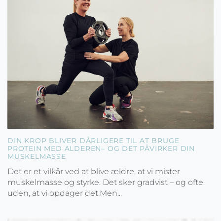
DIN KROP BLIVER DÅRLIGERE TIL AT BRUGE
PROTEIN MED ALDEREN– OG DET PÅVIRKER DIN
MUSKELMASSE
Det er et vilkår ved at blive ældre, at vi mister
muskelmasse og styrke. Det sker gradvist – og ofte
uden, at vi opdager det.Men...