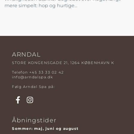
mere simpelt: hop og hurtige...
ARNDAL
STORE KONGENSGADE 21, 1264 KØBENHAVN K
Telefon
+45 33 33 02 42
info@arndalspa.dk
Følg Arndal Spa på:
Åbningstider
Sommer: maj, juni og august