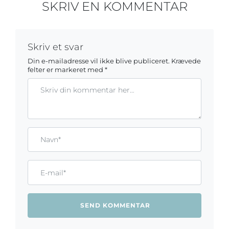
SKRIV EN KOMMENTAR
Skriv et svar
Din e-mailadresse vil ikke blive publiceret.
Krævede
felter er markeret med
*
Kommentar
Gem mit navn, mail og websted i denne browser til næste ga
Name*
Email*