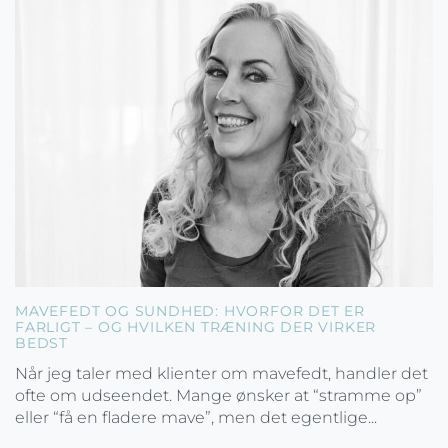
MAVEFEDT OG SUNDHED: HVORFOR DET ER
FARLIGT – OG HVILKEN TRÆNING DER VIRKER
BEDST
Når jeg taler med klienter om mavefedt, handler det
ofte om udseendet. Mange ønsker at “stramme op”
eller “få en fladere mave”, men det egentlige...