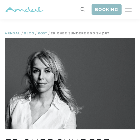
BOOKING
ARNDAL
/
BLOG
/
KOST
/
ER GHEE SUNDERE END SMØR?