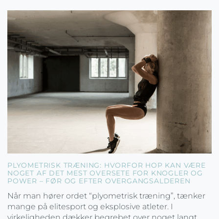
PLYOMETRISK TRÆNING: HVORFOR HOP KAN VÆRE
NOGET AF DET MEST OVERSETE FOR KNOGLER OG
POWER – FØR OG EFTER OVERGANGSALDEREN
Når man hører ordet “plyometrisk træning”, tænker
mange på elitesport og eksplosive atleter. I
virkeligheden dækker begrebet over noget langt