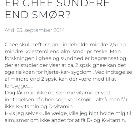
ER GHEE SUNDERE
END SMØR?
Af d. 23. september 2014
Ghee skulle efter signe indeholde mindre 2,5 mg
mindre kolesterol end alm. smør pr. teske. Men
forskningen i ghee og sundhed er begrænset og
der er studier der viser at ca. 2 spsk. ghee kan det
øge risikoen for hjerte-kar- sygdom . Ved indtagelse
af mindre end 2 spsk. kan der være med til at
forbygge……
Dog får man ikke de samme vitaminer ved
indtagelsen af ghee som ved smør – altså man får
ikke K-vitamin og D-vitamin.
Hvis jeg selv skulle vælge, ville jeg blot holde mig til
alm. smør om ikke andet for at få D- og K-vitamin.