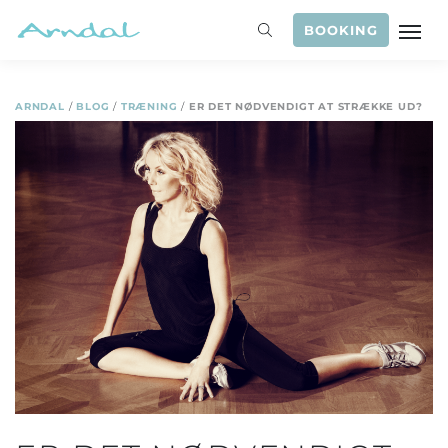
BOOKING
ARNDAL
/
BLOG
/
TRÆNING
/
ER DET NØDVENDIGT AT STRÆKKE UD?