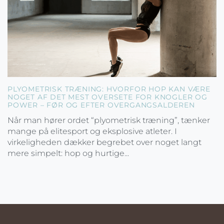
PLYOMETRISK TRÆNING: HVORFOR HOP KAN VÆRE
NOGET AF DET MEST OVERSETE FOR KNOGLER OG
POWER – FØR OG EFTER OVERGANGSALDEREN
Når man hører ordet “plyometrisk træning”, tænker
mange på elitesport og eksplosive atleter. I
virkeligheden dækker begrebet over noget langt
mere simpelt: hop og hurtige...