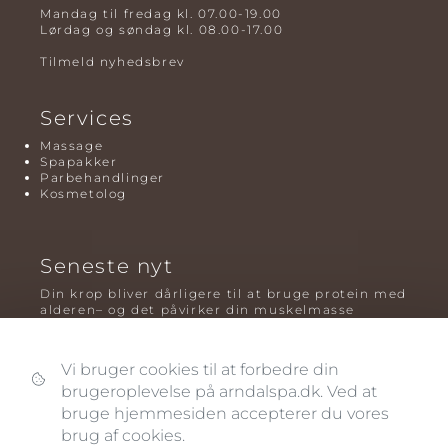
Mandag til fredag kl. 07.00-19.00
Lørdag og søndag kl. 08.00-17.00
Tilmeld nyhedsbrev
Services
Massage
Spapakker
Parbehandlinger
Kosmetolog
Seneste nyt
Din krop bliver dårligere til at bruge protein med
alderen– og det påvirker din muskelmasse
Mavefedt og sundhed: hvorfor det er farligt – og
hvilken træning der virker bedst
Vi bruger cookies til at forbedre din
brugeroplevelse på arndalspa.dk. Ved at
Plyometrisk træning: hvorfor hop kan være noget
af det mest oversete for knogler og power – før
bruge hjemmesiden accepterer du vores
og efter overgangsalderen
brug af cookies.