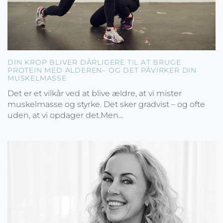
DIN KROP BLIVER DÅRLIGERE TIL AT BRUGE
PROTEIN MED ALDEREN– OG DET PÅVIRKER DIN
MUSKELMASSE
Det er et vilkår ved at blive ældre, at vi mister
muskelmasse og styrke. Det sker gradvist – og ofte
uden, at vi opdager det.Men...