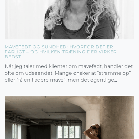
MAVEFEDT OG SUNDHED: HVORFOR DET ER
FARLIGT – OG HVILKEN TRÆNING DER VIRKER
BEDST
Når jeg taler med klienter om mavefedt, handler det
ofte om udseendet. Mange ønsker at “stramme op”
eller “få en fladere mave”, men det egentlige...