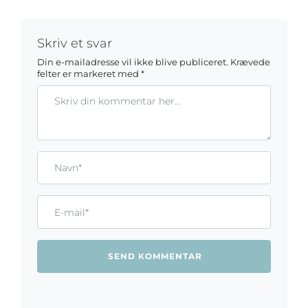
Skriv et svar
Din e-mailadresse vil ikke blive publiceret.
Krævede
felter er markeret med
*
Kommentar
Gem mit navn, mail og websted i denne browser til næste ga
Name*
Email*