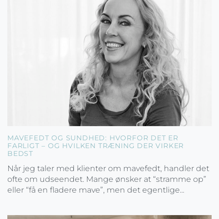
MAVEFEDT OG SUNDHED: HVORFOR DET ER
FARLIGT – OG HVILKEN TRÆNING DER VIRKER
BEDST
Når jeg taler med klienter om mavefedt, handler det
ofte om udseendet. Mange ønsker at “stramme op”
eller “få en fladere mave”, men det egentlige...