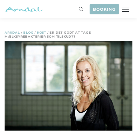
BOOKING
ARNDAL
/
BLOG
/
KOST
/
ER DET GODT AT TAGE
MÆLKSYREBAKTERIER SOM TILSKUD??