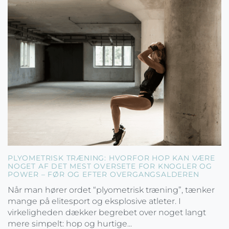
PLYOMETRISK TRÆNING: HVORFOR HOP KAN VÆRE
NOGET AF DET MEST OVERSETE FOR KNOGLER OG
POWER – FØR OG EFTER OVERGANGSALDEREN
Når man hører ordet “plyometrisk træning”, tænker
mange på elitesport og eksplosive atleter. I
virkeligheden dækker begrebet over noget langt
mere simpelt: hop og hurtige...