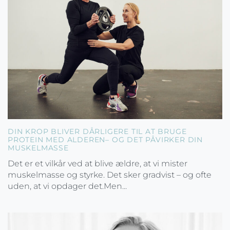
DIN KROP BLIVER DÅRLIGERE TIL AT BRUGE
PROTEIN MED ALDEREN– OG DET PÅVIRKER DIN
MUSKELMASSE
Det er et vilkår ved at blive ældre, at vi mister
muskelmasse og styrke. Det sker gradvist – og ofte
uden, at vi opdager det.Men...