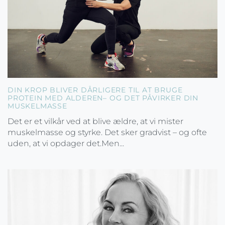
DIN KROP BLIVER DÅRLIGERE TIL AT BRUGE
PROTEIN MED ALDEREN– OG DET PÅVIRKER DIN
MUSKELMASSE
Det er et vilkår ved at blive ældre, at vi mister
muskelmasse og styrke. Det sker gradvist – og ofte
uden, at vi opdager det.Men...