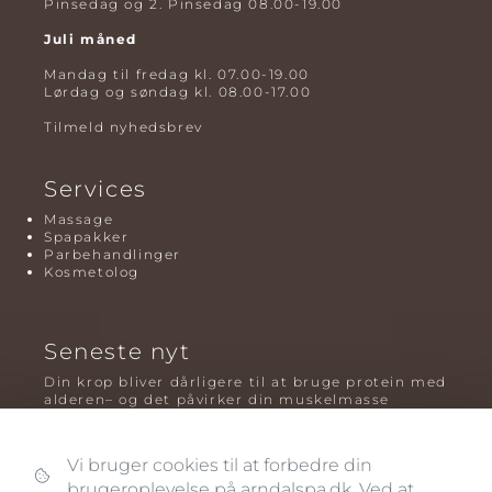
Pinsedag og 2. Pinsedag 08.00-19.00
Juli måned
Mandag til fredag kl. 07.00-19.00
Lørdag og søndag kl. 08.00-17.00
Tilmeld nyhedsbrev
Services
Massage
Spapakker
Parbehandlinger
Kosmetolog
Seneste nyt
Din krop bliver dårligere til at bruge protein med
alderen– og det påvirker din muskelmasse
Mavefedt og sundhed: hvorfor det er farligt – og
hvilken træning der virker bedst
Vi bruger cookies til at forbedre din
brugeroplevelse på arndalspa.dk. Ved at
Plyometrisk træning: hvorfor hop kan være noget