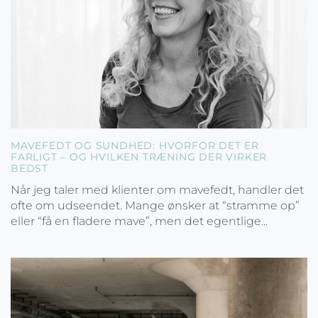
MAVEFEDT OG SUNDHED: HVORFOR DET ER
FARLIGT – OG HVILKEN TRÆNING DER VIRKER
BEDST
Når jeg taler med klienter om mavefedt, handler det
ofte om udseendet. Mange ønsker at “stramme op”
eller “få en fladere mave”, men det egentlige...