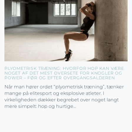
PLYOMETRISK TRÆNING: HVORFOR HOP KAN VÆRE
NOGET AF DET MEST OVERSETE FOR KNOGLER OG
POWER – FØR OG EFTER OVERGANGSALDEREN
Når man hører ordet “plyometrisk træning”, tænker
mange på elitesport og eksplosive atleter. I
virkeligheden dækker begrebet over noget langt
mere simpelt: hop og hurtige...