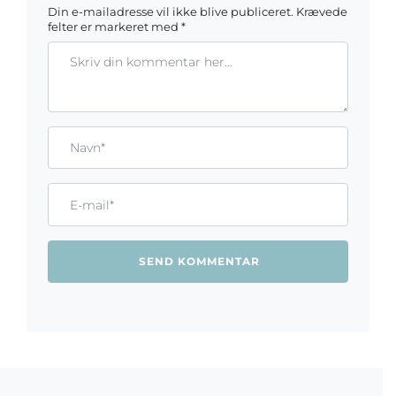
Din e-mailadresse vil ikke blive publiceret.
Krævede
felter er markeret med
*
Kommentar
Gem mit navn, mail og websted i denne browser til næste ga
Name*
Email*