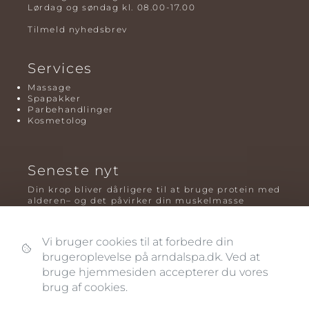
Lørdag og søndag kl. 08.00-17.00
Tilmeld nyhedsbrev
Services
Massage
Spapakker
Parbehandlinger
Kosmetolog
Seneste nyt
Din krop bliver dårligere til at bruge protein med
alderen– og det påvirker din muskelmasse
Mavefedt og sundhed: hvorfor det er farligt – og
hvilken træning der virker bedst
Vi bruger cookies til at forbedre din
brugeroplevelse på arndalspa.dk. Ved at
Plyometrisk træning: hvorfor hop kan være noget
af det mest oversete for knogler og power – før
bruge hjemmesiden accepterer du vores
og efter overgangsalderen
brug af cookies.