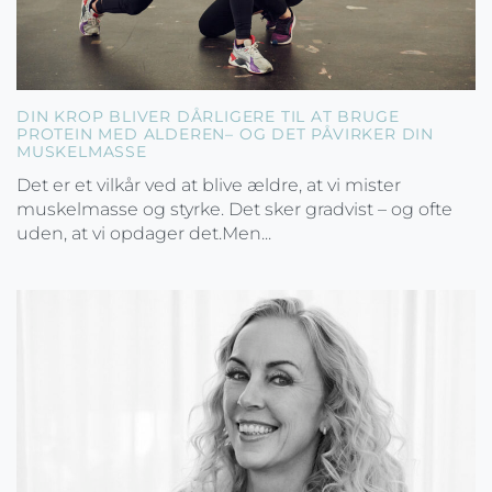
DIN KROP BLIVER DÅRLIGERE TIL AT BRUGE
PROTEIN MED ALDEREN– OG DET PÅVIRKER DIN
MUSKELMASSE
Det er et vilkår ved at blive ældre, at vi mister
muskelmasse og styrke. Det sker gradvist – og ofte
uden, at vi opdager det.Men...