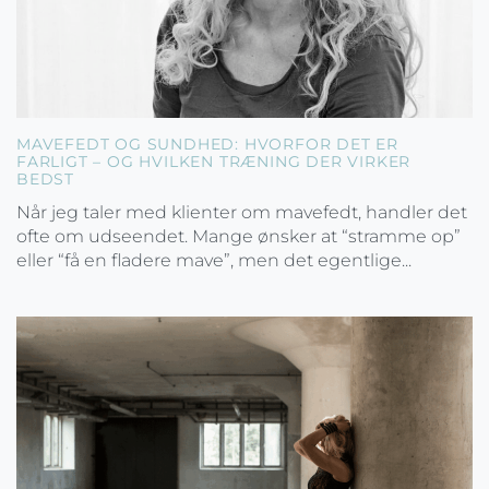
MAVEFEDT OG SUNDHED: HVORFOR DET ER
FARLIGT – OG HVILKEN TRÆNING DER VIRKER
BEDST
Når jeg taler med klienter om mavefedt, handler det
ofte om udseendet. Mange ønsker at “stramme op”
eller “få en fladere mave”, men det egentlige...