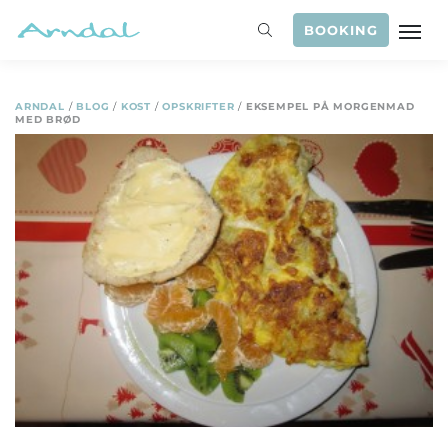
BOOKING
ARNDAL
/
BLOG
/
KOST
/
OPSKRIFTER
/
EKSEMPEL PÅ MORGENMAD
MED BRØD