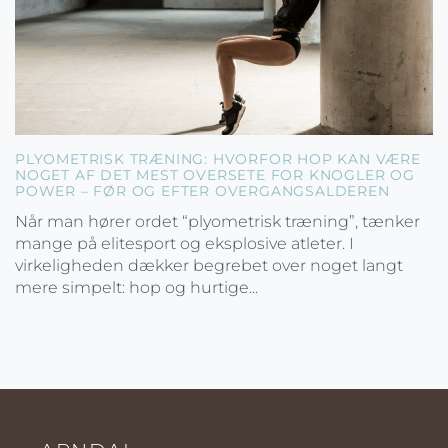
PLYOMETRISK TRÆNING: HVORFOR HOP KAN VÆRE
NOGET AF DET MEST OVERSETE FOR KNOGLER OG
POWER – FØR OG EFTER OVERGANGSALDEREN
Når man hører ordet “plyometrisk træning”, tænker
mange på elitesport og eksplosive atleter. I
virkeligheden dækker begrebet over noget langt
mere simpelt: hop og hurtige...