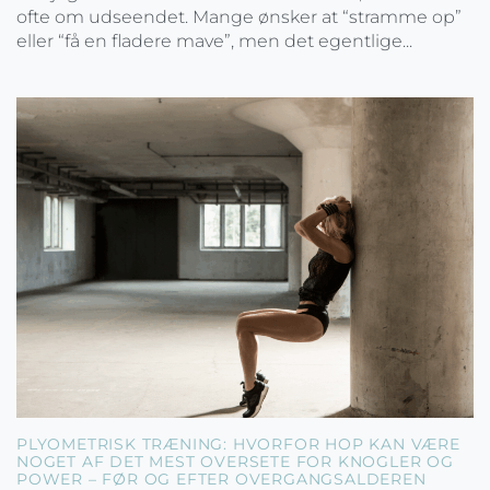
ofte om udseendet. Mange ønsker at “stramme op”
eller “få en fladere mave”, men det egentlige...
PLYOMETRISK TRÆNING: HVORFOR HOP KAN VÆRE
NOGET AF DET MEST OVERSETE FOR KNOGLER OG
POWER – FØR OG EFTER OVERGANGSALDEREN