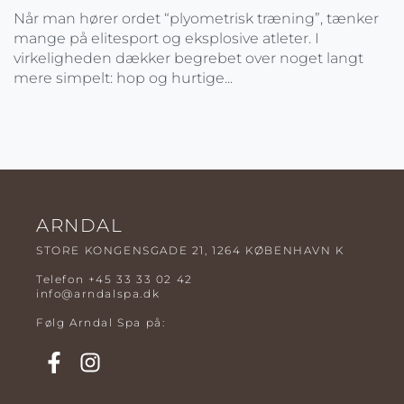
Når man hører ordet “plyometrisk træning”, tænker
mange på elitesport og eksplosive atleter. I
virkeligheden dækker begrebet over noget langt
mere simpelt: hop og hurtige...
ARNDAL
STORE KONGENSGADE 21, 1264 KØBENHAVN K
Telefon
+45 33 33 02 42
info@arndalspa.dk
Følg Arndal Spa på: