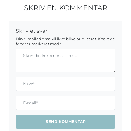
SKRIV EN KOMMENTAR
Skriv et svar
Din e-mailadresse vil ikke blive publiceret.
Krævede
felter er markeret med
*
Kommentar
Gem mit navn, mail og websted i denne browser til næste ga
Name*
Email*