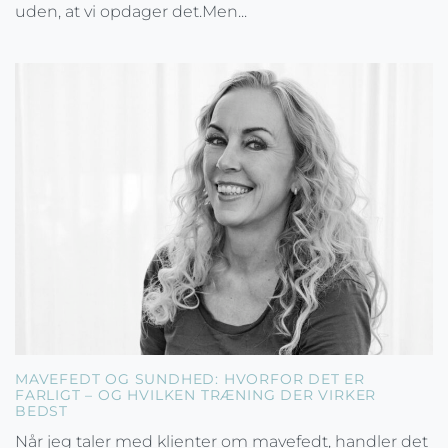
uden, at vi opdager det.Men...
MAVEFEDT OG SUNDHED: HVORFOR DET ER
FARLIGT – OG HVILKEN TRÆNING DER VIRKER
BEDST
Når jeg taler med klienter om mavefedt, handler det