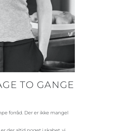
AGE TO GANGE
æmpe forråd. Der er ikke mangel
er der altid noget i skabet, vi