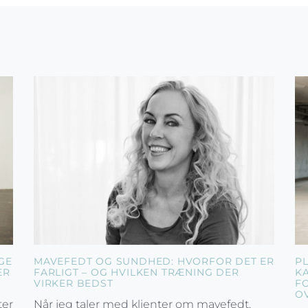
GE
MAVEFEDT OG SUNDHED: HVORFOR DET ER
P
ER
FARLIGT – OG HVILKEN TRÆNING DER
K
VIRKER BEDST
F
O
ter
Når jeg taler med klienter om mavefedt,