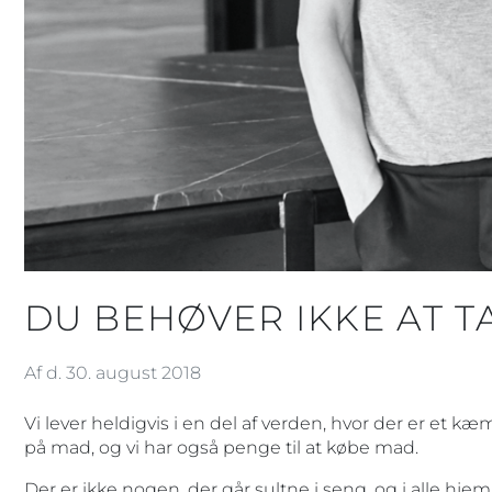
DU BEHØVER IKKE AT T
Af d. 30. august 2018
Vi lever heldigvis i en del af verden, hvor der er et k
på mad, og vi har også penge til at købe mad.
Der er ikke nogen, der går sultne i seng, og i alle hjem 