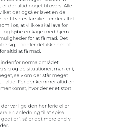
r der altid noget til overs. Alle
vilket der også er lavet en del
ad til vores familie – er der altid
m i os, at vi ikke skal lave for
geren og købe en kage med hjem.
 muligheder for at få mad. Det
be sig, handler det ikke om, at
or altid at få mad.
gt indenfor normalområdet
 sig og de situationer, man er i,
meget, selv om der står meget
t – altid. For der kommer altid en
mmenkomst, hvor der er et stort
der var lige den her ferie eller
være en anledning til at spise
godt er”, så er det mere end vi
der.