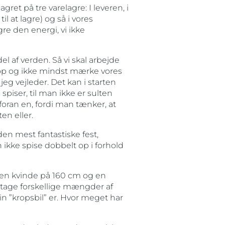
gret på tre varelagre: I leveren, i
at lagre) og så i vores
gre den energi, vi ikke
el af verden. Så vi skal arbejde
krop og ikke mindst mærke vores
 vejleder. Det kan i starten
spiser, til man ikke er sulten
foran en, fordi man tænker, at
en eller.
en mest fantastiske fest,
 ikke spise dobbelt op i forhold
t en kvinde på 160 cm og en
dtage forskellige mængder af
 ”kropsbil” er. Hvor meget har