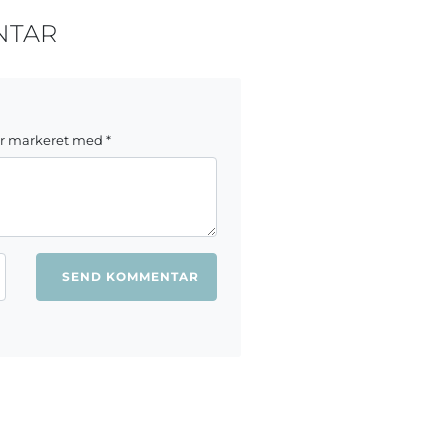
NTAR
er markeret med
*
ang jeg kommenterer.