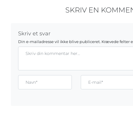
SKRIV EN KOMME
Skriv et svar
Din e-mailadresse vil ikke blive publiceret.
Krævede felter 
Kommentar
Gem mit navn, mail og websted i denne browser til næste g
Name*
Email*