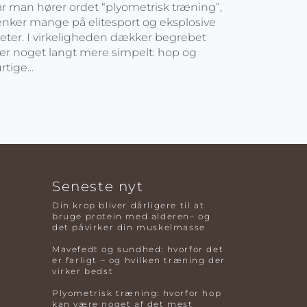
r man hører ordet “plyometrisk træning”,
nker mange på elitesport og eksplosive
leter. I virkeligheden dækker begrebet
er noget langt mere simpelt: hop og
rtige...
Seneste nyt
Din krop bliver dårligere til at
bruge protein med alderen– og
det påvirker din muskelmasse
Mavefedt og sundhed: hvorfor det
er farligt – og hvilken træning der
virker bedst
Plyometrisk træning: hvorfor hop
kan være noget af det mest