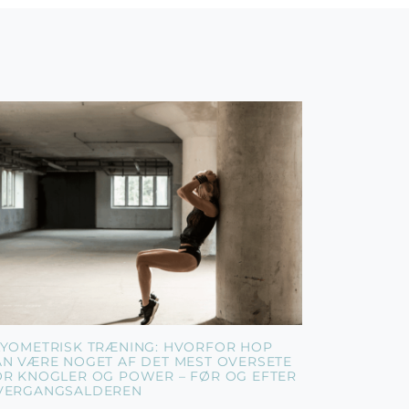
LYOMETRISK TRÆNING: HVORFOR HOP
AN VÆRE NOGET AF DET MEST OVERSETE
OR KNOGLER OG POWER – FØR OG EFTER
VERGANGSALDEREN