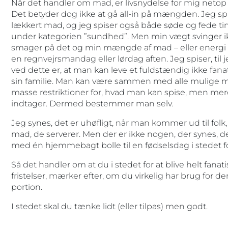
Når det handler om mad, er livsnydelse for mig netop
Det betyder dog ikke at gå all-in på mængden. Jeg spis
lækkert mad, og jeg spiser også både søde og fede ti
under kategorien ”sundhed”. Men min vægt svinger ik
smager på det og min mængde af mad – eller energi
en regnvejrsmandag eller lørdag aften. Jeg spiser, til 
ved dette er, at man kan leve et fuldstændig ikke fanat
sin familie. Man kan være sammen med alle mulige me
masse restriktioner for, hvad man kan spise, men 
indtager. Dermed bestemmer man selv.
Jeg synes, det er uhøfligt, når man kommer ud til folk,
mad, de serverer. Men der er ikke nogen, der synes, de
med én hjemmebagt bolle til en fødselsdag i stedet for
Så det handler om at du i stedet for at blive helt fanati
fristelser, mærker efter, om du virkelig har brug for de
portion.
I stedet skal du tænke lidt (eller tilpas) men godt.