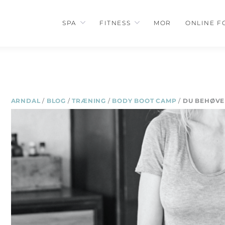
SPA
FITNESS
MOR
ONLINE F
ARNDAL
/
BLOG
/
TRÆNING
/
BODY BOOT CAMP
/
DU BEHØVER