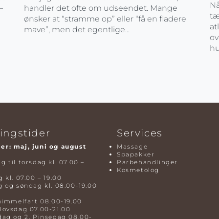
Nå
–
handler det ofte om udseendet. Mange
tæ
ønsker at “stramme op” eller “få en fladere
at
mave”, men det egentlige...
ov
hu
ingstider
Services
r: maj, juni og august
Massage
Spapakker
 til torsdag kl. 07.00 –
Parbehandlinger
Kosmetolog
 kl. 07.00 – 19.00
 og søndag kl. 08.00-19.00
himmelfart 08.00-19.00
lovsdag 07.00-21.00
dag og 2. Pinsedag 08.00-