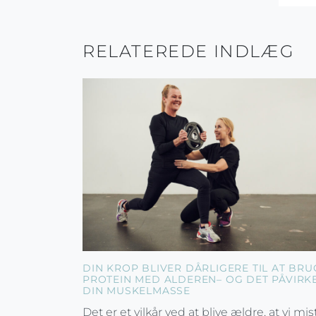
RELATEREDE INDLÆG
DIN KROP BLIVER DÅRLIGERE TIL AT BRU
PROTEIN MED ALDEREN– OG DET PÅVIRK
DIN MUSKELMASSE
Det er et vilkår ved at blive ældre, at vi mis