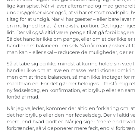
lige kan spise. Når vi laver aftensmad og mad generelt, e
undersøgelser viser også, at vi har et stort madspild, h
tiltag for at undgå. Når vi har gæster – eller bare laver m
en mulighed for at få en ekstra portion. Det ligger ligeso
lidt. Der vil også altid være penge til at gå forbi ba
Så det handler ikke om penge, eller om at der ikke er
handler om balancen i en selv. Så når man ønsker at ta
man kan – eller skal – reducere de muligheder, der er f
Så at tabe sig og ikke mindst at kunne holde sin væ
handler ikke om at lave en masse restriktioner omkring
men om at finde balancen, så man ikke indtager for 
mad foran en. For det gør der heldigvis – forstå mig re
ny fødselsdag, en konfirmation, et bryllup eller en sa
forråd af mad.
Når jeg vejleder, kommer der altid en forklaring om, at 
det her bryllup eller den her fødselsdag. Der vil altid 
mere, end hvad godt er. Når jeg siger ”mere end hvad 
forbrænder, så vi deponerer mere fedt, end vi forbræn