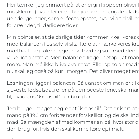
Her tænker jeg primært på, at energi i kroppen bliver la
musklerne (hvor der er en begrænset mængde plads til 
uendelige lager, som er fedtdepotet, hvor vi altid vil la
forbrænder, til dårligere tider.
Min pointe er, at de dårlige tider kommer ikke i vores d
med balancen i os selv, vi skal lære at mærke vores 
mæthed. Jeg taler meget mæthed og sult med dem, jeg
virke lidt abstrakt. Men balancen ligger netop i, at man 
mere. Man må ikke blive overmæt. Eller spise alt mad 
nu skal jeg også på kur i morgen. Det bliver meget ent
Løsningen ligger i balancen. Så uanset om man er til d
sjoveste fødselsdag eller på den bedste ferie, skal man
til, hvad ens ”kropsbil” har brug for.
Jeg bruger meget begrebet ”kropsbil”. Det er klart, a
mand på 190 cm forbrænder forskelligt, og de skal in
mad. Så mængden af mad kommer an på, hvor stor din
den brug for, hvis den skal kunne køre optimalt.