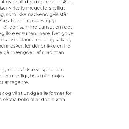
 at nyde alt det mad man elsker.
er virkelig meget forskelligt
ng, som ikke nødvendigvis står
ke af den grund. For jeg
 – er den samme uanset om det
jeg ikke er sulten mere. Det gode
isk liv i balance med sig selv og
nnesker, for der er ikke en hel
mere på mængden af mad man
 og man så ikke vil spise den
t er uhøfligt, hvis man nøjes
 at tage tre.
sk og vil at undgå alle former for
n ekstra bolle eller den ekstra