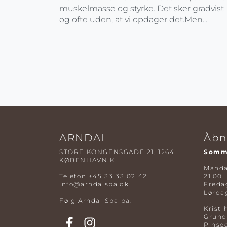
muskelmasse og styrke. Det sker gradvist 
og ofte uden, at vi opdager det.Men...
ARNDAL
Åbn
STORE KONGENSGADE 21, 1264
Somme
KØBENHAVN K
Mandag
Telefon
+45 33 33 02 42
21.00
info@arndalspa.dk
Fredag
Lørdag
Følg Arndal Spa på:
Kristi
Grund
Pinse