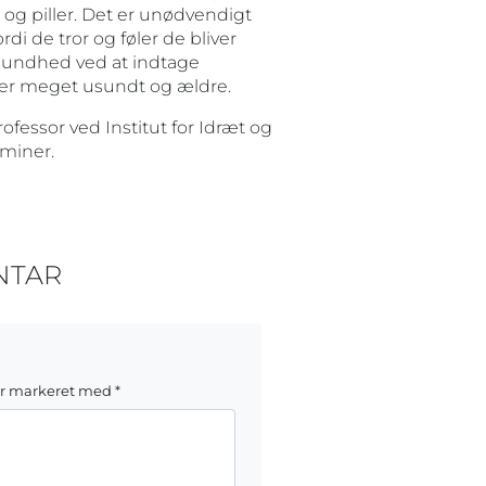
 og piller. Det er unødvendigt
di de tror og føler de bliver
sundhed ved at indtage
ser meget usundt og ældre.
fessor ved Institut for Idræt og
aminer.
NTAR
er markeret med
*