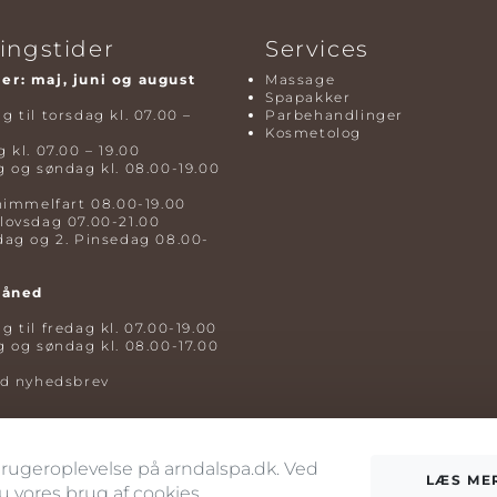
ingstider
Services
r: maj, juni og august
Massage
Spapakker
 til torsdag kl. 07.00 –
Parbehandlinger
Kosmetolog
 kl. 07.00 – 19.00
 og søndag kl. 08.00-19.00
himmelfart 08.00-19.00
lovsdag 07.00-21.00
dag og 2. Pinsedag 08.00-
måned
 til fredag kl. 07.00-19.00
 og søndag kl. 08.00-17.00
ld nyhedsbrev
 brugeroplevelse på arndalspa.dk. Ved
LÆS ME
vores brug af cookies.