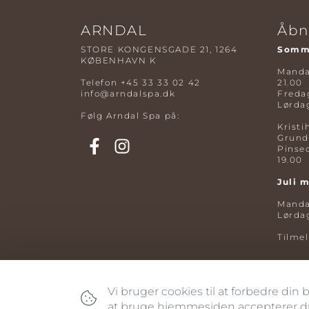
ARNDAL
Åbn
STORE KONGENSGADE 21, 1264
Somme
KØBENHAVN K
Mandag
Telefon
+45 33 33 02 42
21.00
info@arndalspa.dk
Fredag
Lørdag
Følg Arndal Spa på:
Kristi
Grund
Pinse
19.00
Juli 
Mandag
Lørdag
Tilme
Vi bruger cookies til at forbedre din
at bruge hjemmesiden accepterer du 