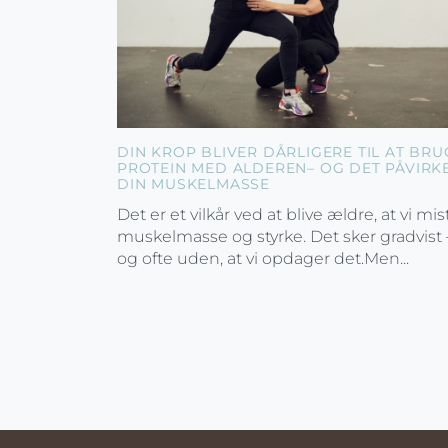
DIN KROP BLIVER DÅRLIGERE TIL AT BRU
PROTEIN MED ALDEREN– OG DET PÅVIRK
DIN MUSKELMASSE
Det er et vilkår ved at blive ældre, at vi mis
muskelmasse og styrke. Det sker gradvist 
og ofte uden, at vi opdager det.Men...