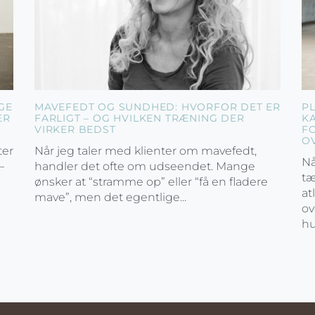
GE
MAVEFEDT OG SUNDHED: HVORFOR DET ER
P
ER
FARLIGT – OG HVILKEN TRÆNING DER
K
VIRKER BEDST
F
O
ter
Når jeg taler med klienter om mavefedt,
Nå
–
handler det ofte om udseendet. Mange
tæ
ønsker at “stramme op” eller “få en fladere
at
mave”, men det egentlige...
ov
hu