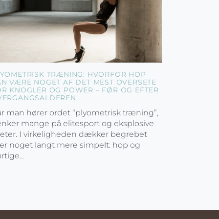
LYOMETRISK TRÆNING: HVORFOR HOP
AN VÆRE NOGET AF DET MEST OVERSETE
OR KNOGLER OG POWER – FØR OG EFTER
VERGANGSALDEREN
r man hører ordet “plyometrisk træning”,
nker mange på elitesport og eksplosive
leter. I virkeligheden dækker begrebet
er noget langt mere simpelt: hop og
rtige...