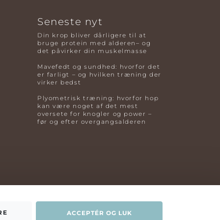
Seneste nyt
Din krop bliver dårligere til at
bruge protein med alderen– og
det påvirker din muskelmasse
Mavefedt og sundhed: hvorfor det
er farligt – og hvilken træning der
virker bedst
Plyometrisk træning: hvorfor hop
kan være noget af det mest
oversete for knogler og power –
før og efter overgangsalderen
RE
ACCEPTÉR OG LUK