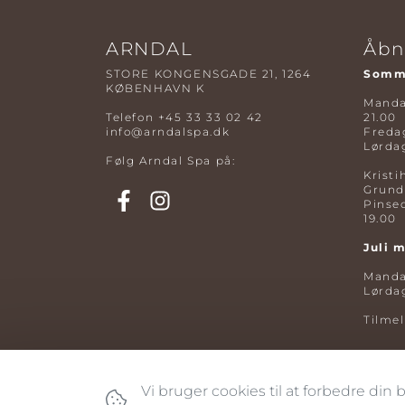
ARNDAL
Åbn
STORE KONGENSGADE 21, 1264
Somme
KØBENHAVN K
Mandag
Telefon
+45 33 33 02 42
21.00
info@arndalspa.dk
Fredag
Lørdag
Følg Arndal Spa på:
Kristi
Grund
Pinse
19.00
Juli 
Mandag
Lørdag
Tilme
Vi bruger cookies til at forbedre din