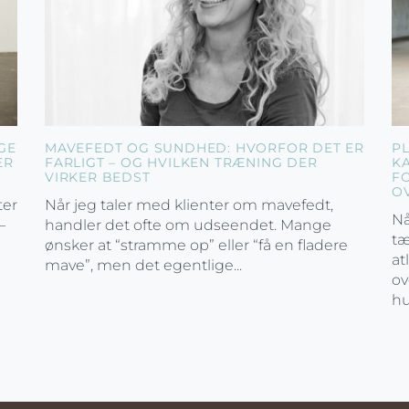
GE
MAVEFEDT OG SUNDHED: HVORFOR DET ER
P
ER
FARLIGT – OG HVILKEN TRÆNING DER
K
VIRKER BEDST
F
O
ter
Når jeg taler med klienter om mavefedt,
Nå
–
handler det ofte om udseendet. Mange
tæ
ønsker at “stramme op” eller “få en fladere
at
mave”, men det egentlige...
ov
hu