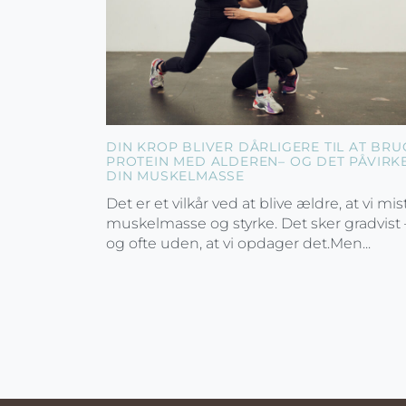
DIN KROP BLIVER DÅRLIGERE TIL AT BRU
PROTEIN MED ALDEREN– OG DET PÅVIRK
DIN MUSKELMASSE
Det er et vilkår ved at blive ældre, at vi mis
muskelmasse og styrke. Det sker gradvist 
og ofte uden, at vi opdager det.Men...