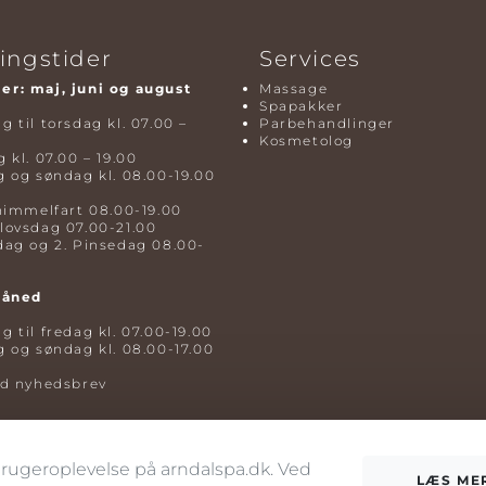
ingstider
Services
r: maj, juni og august
Massage
Spapakker
 til torsdag kl. 07.00 –
Parbehandlinger
Kosmetolog
 kl. 07.00 – 19.00
 og søndag kl. 08.00-19.00
himmelfart 08.00-19.00
lovsdag 07.00-21.00
dag og 2. Pinsedag 08.00-
måned
 til fredag kl. 07.00-19.00
 og søndag kl. 08.00-17.00
ld nyhedsbrev
 brugeroplevelse på arndalspa.dk. Ved
LÆS ME