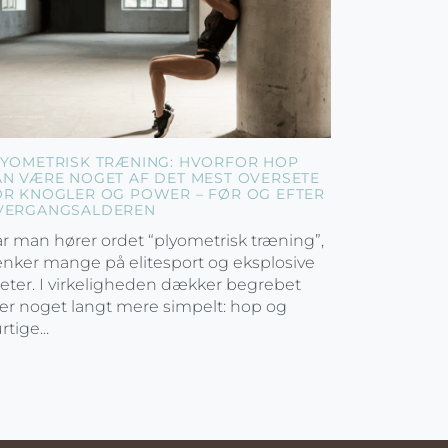
LYOMETRISK TRÆNING: HVORFOR HOP
AN VÆRE NOGET AF DET MEST OVERSETE
OR KNOGLER OG POWER – FØR OG EFTER
VERGANGSALDEREN
r man hører ordet “plyometrisk træning”,
nker mange på elitesport og eksplosive
leter. I virkeligheden dækker begrebet
er noget langt mere simpelt: hop og
rtige...