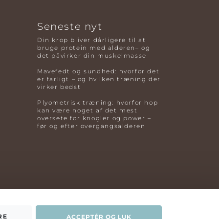
Seneste nyt
Din krop bliver dårligere til at
bruge protein med alderen– og
det påvirker din muskelmasse
Mavefedt og sundhed: hvorfor det
er farligt – og hvilken træning der
virker bedst
Plyometrisk træning: hvorfor hop
kan være noget af det mest
oversete for knogler og power –
før og efter overgangsalderen
RE
ACCEPTÉR OG LUK