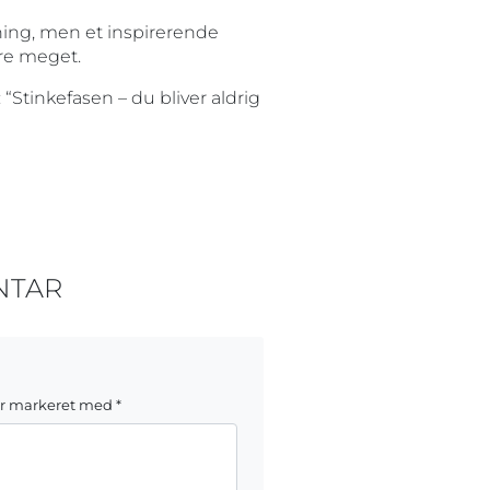
dning, men et inspirerende
re meget.
 “Stinkefasen – du bliver aldrig
NTAR
er markeret med
*