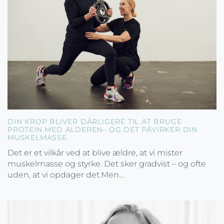
DIN KROP BLIVER DÅRLIGERE TIL AT BRUGE
PROTEIN MED ALDEREN– OG DET PÅVIRKER DIN
MUSKELMASSE
Det er et vilkår ved at blive ældre, at vi mister
muskelmasse og styrke. Det sker gradvist – og ofte
uden, at vi opdager det.Men...