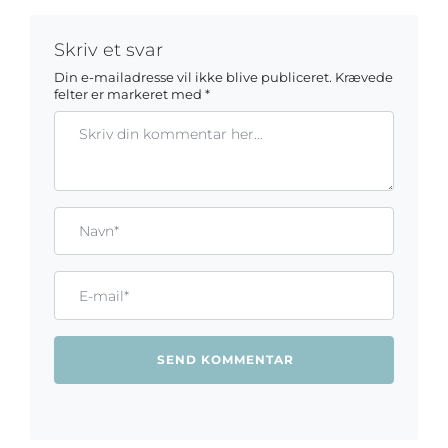
Skriv et svar
Din e-mailadresse vil ikke blive publiceret.
Krævede
felter er markeret med
*
Kommentar
Gem mit navn, mail og websted i denne browser til næste ga
Name*
Email*