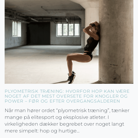
PLYOMETRISK TRÆNING: HVORFOR HOP KAN VÆRE
NOGET AF DET MEST OVERSETE FOR KNOGLER OG
POWER – FØR OG EFTER OVERGANGSALDEREN
Når man hører ordet “plyometrisk træning”, tænker
mange på elitesport og eksplosive atleter. I
virkeligheden dækker begrebet over noget langt
mere simpelt: hop og hurtige...