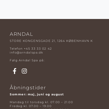
ARNDAL
STORE KONGENSGADE 21, 1264 KØBENHAVN K
Telefon
+45 33 33 02 42
info@arndalspa.dk
Følg Arndal Spa på:
Åbningstider
Sommer: maj, juni og august
Mandag til torsdag kl. 07.00 – 21.00
Fredag kl. 07.00 – 19.00