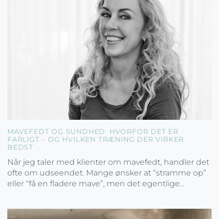
MAVEFEDT OG SUNDHED: HVORFOR DET ER
FARLIGT – OG HVILKEN TRÆNING DER VIRKER
BEDST
Når jeg taler med klienter om mavefedt, handler det
ofte om udseendet. Mange ønsker at “stramme op”
eller “få en fladere mave”, men det egentlige...