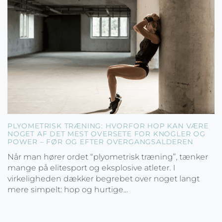
PLYOMETRISK TRÆNING: HVORFOR HOP KAN VÆRE
NOGET AF DET MEST OVERSETE FOR KNOGLER OG
POWER – FØR OG EFTER OVERGANGSALDEREN
Når man hører ordet “plyometrisk træning”, tænker
mange på elitesport og eksplosive atleter. I
virkeligheden dækker begrebet over noget langt
mere simpelt: hop og hurtige...