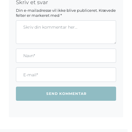
Skriv et svar
Din e-mailadresse vil ikke blive publiceret.
Krævede
felter er markeret med
*
Kommentar
Gem mit navn, mail og websted i denne browser til næste ga
Name*
Email*