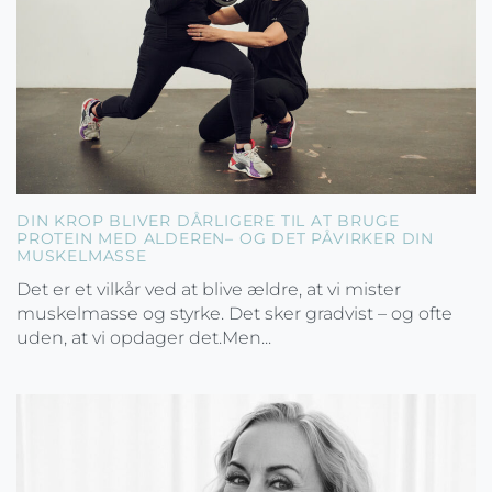
DIN KROP BLIVER DÅRLIGERE TIL AT BRUGE
PROTEIN MED ALDEREN– OG DET PÅVIRKER DIN
MUSKELMASSE
Det er et vilkår ved at blive ældre, at vi mister
muskelmasse og styrke. Det sker gradvist – og ofte
uden, at vi opdager det.Men...