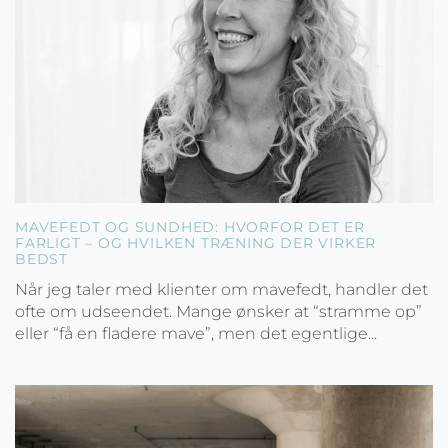
MAVEFEDT OG SUNDHED: HVORFOR DET ER
FARLIGT – OG HVILKEN TRÆNING DER VIRKER
BEDST
Når jeg taler med klienter om mavefedt, handler det
ofte om udseendet. Mange ønsker at “stramme op”
eller “få en fladere mave”, men det egentlige...