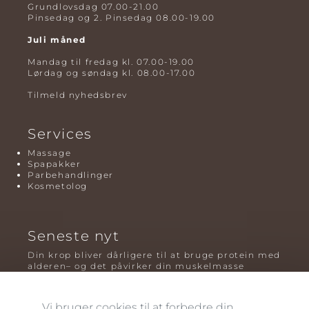
Grundlovsdag 07.00-21.00
Pinsedag og 2. Pinsedag 08.00-19.00
Juli måned
Mandag til fredag kl. 07.00-19.00
Lørdag og søndag kl. 08.00-17.00
Tilmeld nyhedsbrev
Services
Massage
Spapakker
Parbehandlinger
Kosmetolog
Seneste nyt
Din krop bliver dårligere til at bruge protein med
alderen– og det påvirker din muskelmasse
Mavefedt og sundhed: hvorfor det er farligt – og
hvilken træning der virker bedst
Vi bruger cookies til at forbedre din