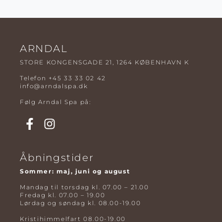
ARNDAL
STORE KONGENSGADE 21, 1264 KØBENHAVN K
Telefon
+45 33 33 02 42
info@arndalspa.dk
Følg Arndal Spa på:
Åbningstider
Sommer: maj, juni og august
Mandag til torsdag kl. 07.00 – 21.00
Fredag kl. 07.00 – 19.00
Lørdag og søndag kl. 08.00-19.00
Kristihimmelfart 08.00-19.00