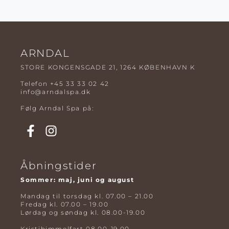
ARNDAL
STORE KONGENSGADE 21, 1264 KØBENHAVN K
Telefon
+45 33 33 02 42
info@arndalspa.dk
Følg Arndal Spa på:
Åbningstider
Sommer: maj, juni og august
Mandag til torsdag kl. 07.00 – 21.00
Fredag kl. 07.00 – 19.00
Lørdag og søndag kl. 08.00-19.00
Kristihimmelfart 08.00-19.00