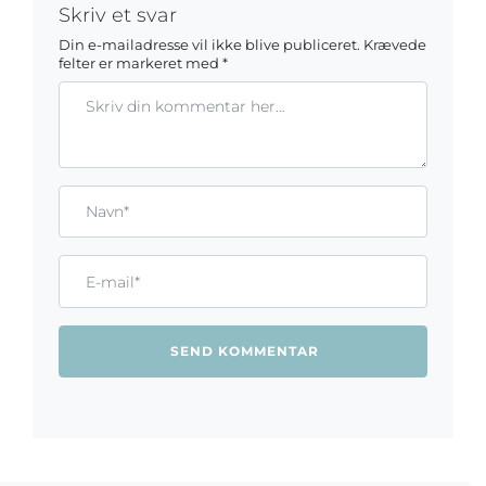
Skriv et svar
Din e-mailadresse vil ikke blive publiceret.
Krævede
felter er markeret med
*
Kommentar
Gem mit navn, mail og websted i denne browser til næste ga
Name*
Email*