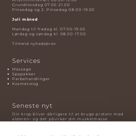
Grundlovsdag 07.00-21.00
Pinsedag og 2. Pinsedag 08.00-19.00
Juli måned
Mandag til fredag kl. 07.00-19.00
Lørdag og søndag kl. 08.00-17.00
Tilmeld nyhedsbrev
Services
Massage
Spapakker
Parbehandlinger
Kosmetolog
Seneste nyt
Din krop bliver dårligere til at bruge protein med
alderen– og det påvirker din muskelmasse
Mavefedt og sundhed: hvorfor det er farligt – og
hvilken træning der virker bedst