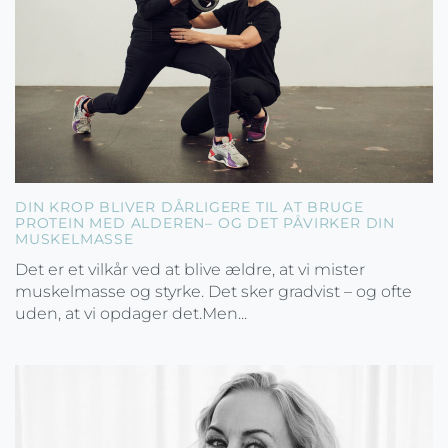
DIN KROP BLIVER DÅRLIGERE TIL AT BRUGE
PROTEIN MED ALDEREN– OG DET PÅVIRKER DIN
MUSKELMASSE
Det er et vilkår ved at blive ældre, at vi mister
muskelmasse og styrke. Det sker gradvist – og ofte
uden, at vi opdager det.Men...