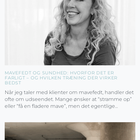
MAVEFEDT OG SUNDHED: HVORFOR DET ER
FARLIGT – OG HVILKEN TRÆNING DER VIRKER
BEDST
Når jeg taler med klienter om mavefedt, handler det
ofte om udseendet. Mange ønsker at “stramme op”
eller “få en fladere mave”, men det egentlige...