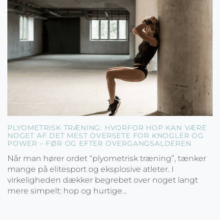
PLYOMETRISK TRÆNING: HVORFOR HOP KAN VÆRE
NOGET AF DET MEST OVERSETE FOR KNOGLER OG
POWER – FØR OG EFTER OVERGANGSALDEREN
Når man hører ordet “plyometrisk træning”, tænker
mange på elitesport og eksplosive atleter. I
virkeligheden dækker begrebet over noget langt
mere simpelt: hop og hurtige...