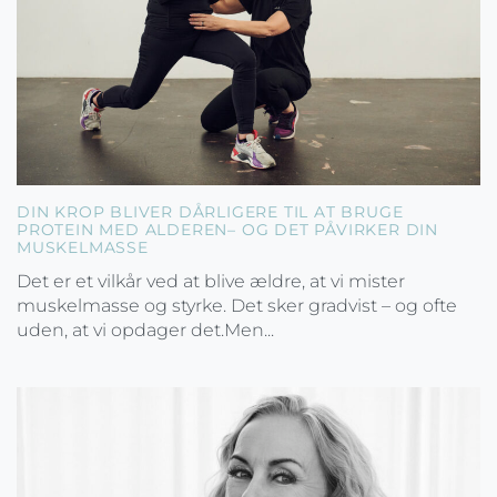
DIN KROP BLIVER DÅRLIGERE TIL AT BRUGE
PROTEIN MED ALDEREN– OG DET PÅVIRKER DIN
MUSKELMASSE
Det er et vilkår ved at blive ældre, at vi mister
muskelmasse og styrke. Det sker gradvist – og ofte
uden, at vi opdager det.Men...