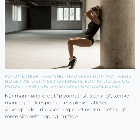
PLYOMETRISK TRÆNING: HVORFOR HOP KAN VÆRE
NOGET AF DET MEST OVERSETE FOR KNOGLER OG
POWER – FØR OG EFTER OVERGANGSALDEREN
Når man hører ordet “plyometrisk træning”, tænker
mange på elitesport og eksplosive atleter. I
virkeligheden dækker begrebet over noget langt
mere simpelt: hop og hurtige...