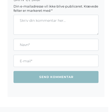
Din e-mailadresse vil ikke blive publiceret.
Krævede
felter er markeret med
*
Kommentar
Gem mit navn, mail og websted i denne browser til næste ga
Name*
Email*