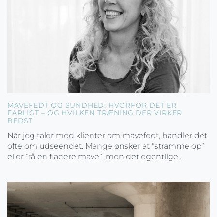
MAVEFEDT OG SUNDHED: HVORFOR DET ER
FARLIGT – OG HVILKEN TRÆNING DER VIRKER
BEDST
Når jeg taler med klienter om mavefedt, handler det
ofte om udseendet. Mange ønsker at “stramme op”
eller “få en fladere mave”, men det egentlige...