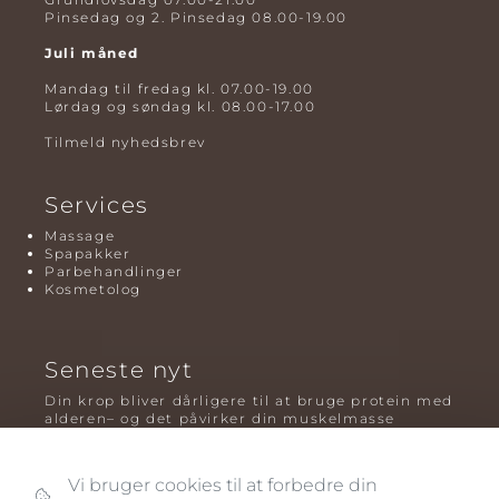
Pinsedag og 2. Pinsedag 08.00-19.00
Juli måned
Mandag til fredag kl. 07.00-19.00
Lørdag og søndag kl. 08.00-17.00
Tilmeld nyhedsbrev
Services
Massage
Spapakker
Parbehandlinger
Kosmetolog
Seneste nyt
Din krop bliver dårligere til at bruge protein med
alderen– og det påvirker din muskelmasse
Mavefedt og sundhed: hvorfor det er farligt – og
hvilken træning der virker bedst
Vi bruger cookies til at forbedre din