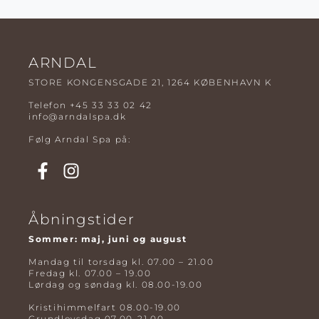
ARNDAL
STORE KONGENSGADE 21, 1264 KØBENHAVN K
Telefon
+45 33 33 02 42
info@arndalspa.dk
Følg Arndal Spa på:
Åbningstider
Sommer: maj, juni og august
Mandag til torsdag kl. 07.00 – 21.00
Fredag kl. 07.00 – 19.00
Lørdag og søndag kl. 08.00-19.00
Kristihimmelfart 08.00-19.00
Grundlovsdag 07.00-21.00