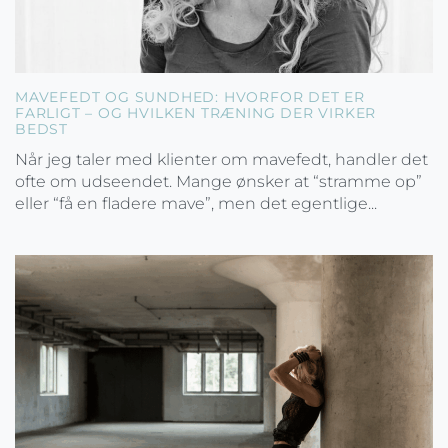
MAVEFEDT OG SUNDHED: HVORFOR DET ER
FARLIGT – OG HVILKEN TRÆNING DER VIRKER
BEDST
Når jeg taler med klienter om mavefedt, handler det
ofte om udseendet. Mange ønsker at “stramme op”
eller “få en fladere mave”, men det egentlige...