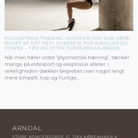
PLYOMETRISK TRÆNING: HVORFOR HOP KAN VÆRE
NOGET AF DET MEST OVERSETE FOR KNOGLER OG
POWER – FØR OG EFTER OVERGANGSALDEREN
Når man hører ordet “plyometrisk træning”, tænker
mange på elitesport og eksplosive atleter. I
virkeligheden dækker begrebet over noget langt
mere simpelt: hop og hurtige...
ARNDAL
STORE KONGENSGADE 21, 1264 KØBENHAVN K