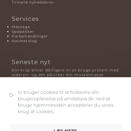
Tilmeld nyhedsbrev
Services
Massage
Spapakker
Parbehandlinger
Kosmetolog
Seneste nyt
Din krop bliver dårligere til at bruge protein med
alderen– og det påvirker din muskelmasse
Mavefedt og sundhed: hvorfor det er farligt – og
hvilken træning der virker bedst
Vi bruger cookies til at forbedre din
brugeroplevelse på arndalspa.dk. Ved at
Plyometrisk træning: hvorfor hop kan være noget
af det mest oversete for knogler og power – før
bruge hjemmesiden accepterer du vores
og efter overgangsalderen
brug af cookies.
LÆS MERE