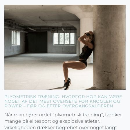
PLYOMETRISK TRÆNING: HVORFOR HOP KAN VÆRE
NOGET AF DET MEST OVERSETE FOR KNOGLER OG
POWER – FØR OG EFTER OVERGANGSALDEREN
Når man hører ordet “plyometrisk træning”, tænker
mange på elitesport og eksplosive atleter. I
virkeligheden dækker begrebet over noget langt