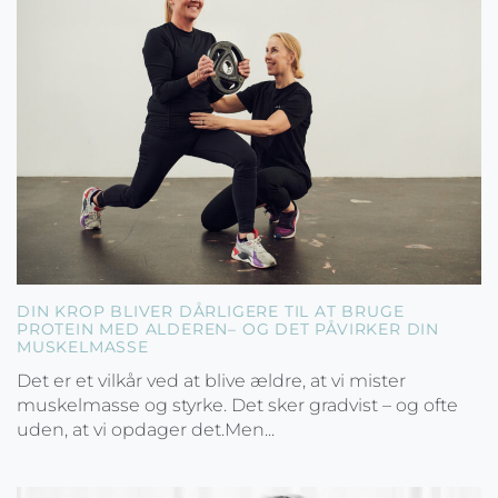
DIN KROP BLIVER DÅRLIGERE TIL AT BRUGE
PROTEIN MED ALDEREN– OG DET PÅVIRKER DIN
MUSKELMASSE
Det er et vilkår ved at blive ældre, at vi mister
muskelmasse og styrke. Det sker gradvist – og ofte
uden, at vi opdager det.Men...