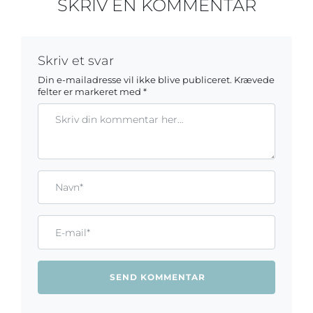
SKRIV EN KOMMENTAR
Skriv et svar
Din e-mailadresse vil ikke blive publiceret.
Krævede
felter er markeret med
*
Kommentar
Gem mit navn, mail og websted i denne browser til næste ga
Name*
Email*