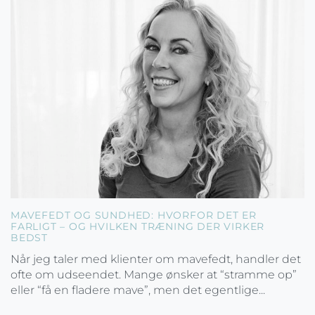
MAVEFEDT OG SUNDHED: HVORFOR DET ER
FARLIGT – OG HVILKEN TRÆNING DER VIRKER
BEDST
Når jeg taler med klienter om mavefedt, handler det
ofte om udseendet. Mange ønsker at “stramme op”
eller “få en fladere mave”, men det egentlige...