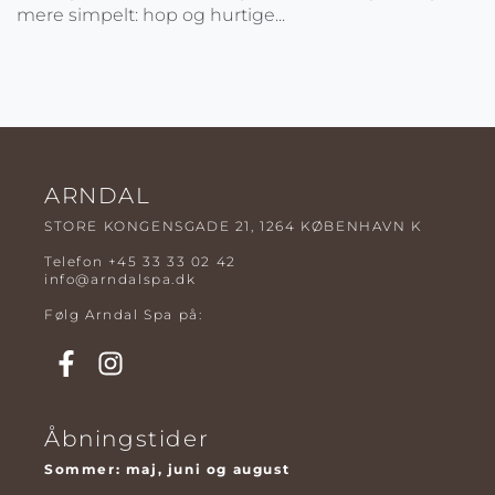
mere simpelt: hop og hurtige...
ARNDAL
STORE KONGENSGADE 21, 1264 KØBENHAVN K
Telefon
+45 33 33 02 42
info@arndalspa.dk
Følg Arndal Spa på:
Åbningstider
Sommer: maj, juni og august