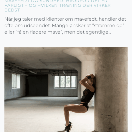
MAVEFEDT OG SUNDHED: HVORFOR DET ER
FARLIGT – OG HVILKEN TRÆNING DER VIRKER
BEDST
Når jeg taler med klienter om mavefedt, handler det
ofte om udseendet. Mange ønsker at “stramme op”
eller “få en fladere mave”, men det egentlige...