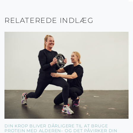
RELATEREDE INDLÆG
DIN KROP BLIVER DÅRLIGERE TIL AT BRUGE
PROTEIN MED ALDEREN– OG DET PÅVIRKER DIN