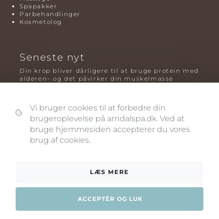
Spapakker
Parbehandlinger
Kosmetolog
Seneste nyt
Din krop bliver dårligere til at bruge protein med
alderen– og det påvirker din muskelmasse
Mavefedt og sundhed: hvorfor det er farligt – og
hvilken træning der virker bedst
Vi bruger cookies til at forbedre din
brugeroplevelse på arndalspa.dk. Ved at
Plyometrisk træning: hvorfor hop kan være noget
af det mest oversete for knogler og power – før
bruge hjemmesiden accepterer du vores
og efter overgangsalderen
brug af cookies.
LÆS MERE
ACCEPTÉR OG LUK