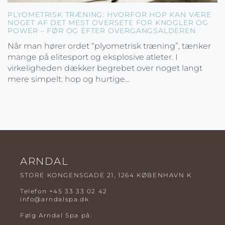
PLYOMETRISK TRÆNING: HVORFOR HOP KAN VÆRE
NOGET AF DET MEST OVERSETE FOR KNOGLER OG
POWER – FØR OG EFTER OVERGANGSALDEREN
Når man hører ordet “plyometrisk træning”, tænker
mange på elitesport og eksplosive atleter. I
virkeligheden dækker begrebet over noget langt
mere simpelt: hop og hurtige...
ARNDAL
STORE KONGENSGADE 21, 1264 KØBENHAVN K
Telefon
+45 33 33 02 42
info@arndalspa.dk
Følg Arndal Spa på: