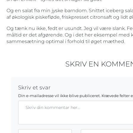
Og en salat fra min jyske barndom. Snittet iceberg sal
af økologisk piskefløde, friskpresset citronsaft og lidt 
Og tænk nu ikke, fedt er usundt. Jeg vil være slank. 
måltid er det afgørende. Og i det her eksempel med k
sammesætning optimal i forhold til øget mæthed.
SKRIV EN KOMME
Skriv et svar
Din e-mailadresse vil ikke blive publiceret.
Krævede felter 
Kommentar
Gem mit navn, mail og websted i denne browser til næste g
Name*
Email*