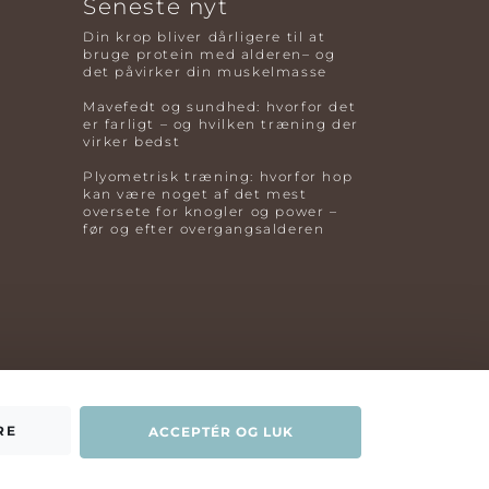
Seneste nyt
Din krop bliver dårligere til at
bruge protein med alderen– og
det påvirker din muskelmasse
Mavefedt og sundhed: hvorfor det
er farligt – og hvilken træning der
virker bedst
Plyometrisk træning: hvorfor hop
kan være noget af det mest
oversete for knogler og power –
før og efter overgangsalderen
RE
ACCEPTÉR OG LUK