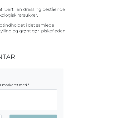
at. Dertil en dressing bestående
økologisk rørsukker.
Fedtindholdet i det samlede
ylling og grønt gør piskefløden
NTAR
er markeret med
*
ang jeg kommenterer.