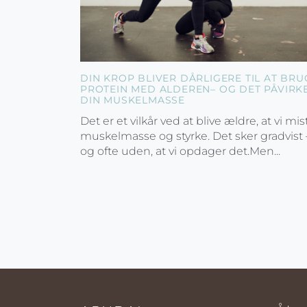
DIN KROP BLIVER DÅRLIGERE TIL AT BRU
PROTEIN MED ALDEREN– OG DET PÅVIRK
DIN MUSKELMASSE
Det er et vilkår ved at blive ældre, at vi mis
muskelmasse og styrke. Det sker gradvist 
og ofte uden, at vi opdager det.Men...