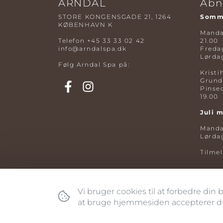
ARNDAL
Åbn
STORE KONGENSGADE 21, 1264
Somme
KØBENHAVN K
Mandag
Telefon
+45 33 33 02 42
21.00
info@arndalspa.dk
Fredag
Lørdag
Følg Arndal Spa på:
Kristi
Grund
Pinse
19.00
Juli 
Mandag
Lørdag
Tilme
Vi bruger cookies til at forbedre din
at bruge hjemmesiden accepterer du 