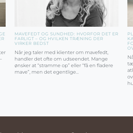
GE
MAVEFEDT OG SUNDHED: HVORFOR DET ER
P
ER
FARLIGT – OG HVILKEN TRÆNING DER
K
VIRKER BEDST
F
O
ter
Når jeg taler med klienter om mavefedt,
Nå
–
handler det ofte om udseendet. Mange
tæ
ønsker at “stramme op” eller “få en fladere
at
mave”, men det egentlige...
ov
hu