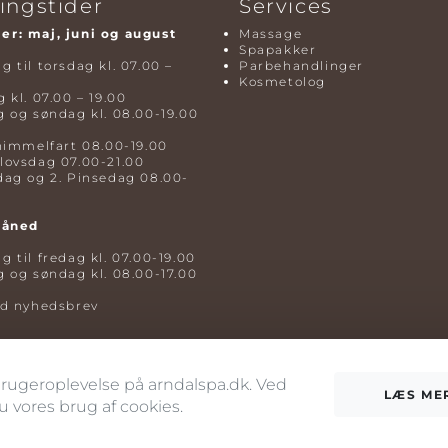
ingstider
Services
r: maj, juni og august
Massage
Spapakker
 til torsdag kl. 07.00 –
Parbehandlinger
Kosmetolog
 kl. 07.00 – 19.00
 og søndag kl. 08.00-19.00
himmelfart 08.00-19.00
lovsdag 07.00-21.00
dag og 2. Pinsedag 08.00-
måned
 til fredag kl. 07.00-19.00
 og søndag kl. 08.00-17.00
ld nyhedsbrev
 brugeroplevelse på arndalspa.dk. Ved
LÆS ME
vores brug af cookies.