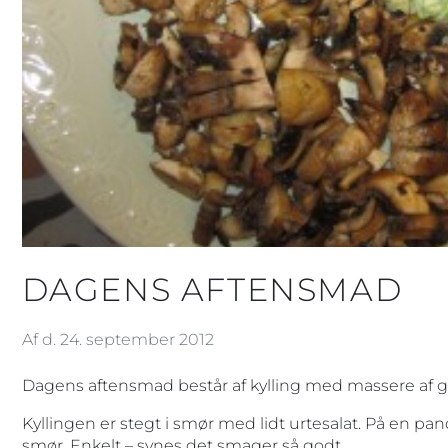
DAGENS AFTENSMAD
Af d. 24. september 2012
Dagens aftensmad består af kylling med massere af g
Kyllingen er stegt i smør med lidt urtesalat. På en pa
smør. Enkelt – synes det smager så godt.