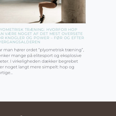
LYOMETRISK TRÆNING: HVORFOR HOP
AN VÆRE NOGET AF DET MEST OVERSETE
OR KNOGLER OG POWER – FØR OG EFTER
VERGANGSALDEREN
r man hører ordet “plyometrisk træning”,
nker mange på elitesport og eksplosive
leter. I virkeligheden dækker begrebet
er noget langt mere simpelt: hop og
rtige...