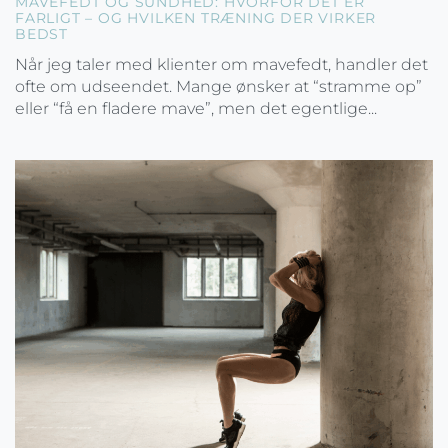
MAVEFEDT OG SUNDHED: HVORFOR DET ER
FARLIGT – OG HVILKEN TRÆNING DER VIRKER
BEDST
Når jeg taler med klienter om mavefedt, handler det
ofte om udseendet. Mange ønsker at “stramme op”
eller “få en fladere mave”, men det egentlige...