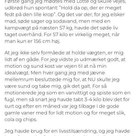
Første gang jeg mødtes med Lotte og skulle vejes,
udbrød hun spontant: ”Hold da op, der er meget
fedt på den lille krop”. Og det var der, for jeg elsker
mad, søde sager og sodavand, men med en
kampvægt på næsten 57 kg, havde det søde liv
taget overhånd. For 57 kilo er virkelig meget, når
man kun er 156 cm høj.
At jeg ikke selv formåede at holde vægten, er mig
lidt af en gåde. For jeg vidste jo udmærket godt, at
motion og sund kost var vejen til at nå min
idealvægt. Men hver gang jeg med jævne
mellemrum besluttede mig for, at NU skulle jeg
være sund og tabe mig, gik det galt. For så
motionerede jeg som en vanvittigt og spiste som en
fugl, men så snart jeg havde tabt 3-4 kilo blev det for
surt og efter en måned var jeg tilbage i de gode
gamle vaner med for lidt motion og for meget slik,
cola og chips.
Jeg havde brug for en livsstilsændring, og jeg havde