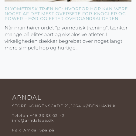
PLYOMETRISK TRÆNING: HVORFOR HOP KAN VÆRE
NOGET AF DET MEST OVERSETE FOR KNOGLER OG
POWER – FØR OG EFTER OVERGANGSALDEREN
Når man hører ordet “plyometrisk træning”, tænker
mange på elitesport og eksplosive atleter. I
virkeligheden dækker begrebet over noget langt
mere simpelt: hop og hurtige...
ARNDAL
STORE KONGENSGADE 21, 1264 KØBENHAVN K
Telefon
+45 33 33 02 42
info@arndalspa.dk
Følg Arndal Spa på: