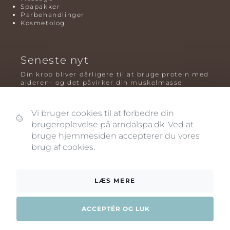
Spapakker
Parbehandlinger
Kosmetolog
Seneste nyt
Din krop bliver dårligere til at bruge protein med
alderen– og det påvirker din muskelmasse
Mavefedt og sundhed: hvorfor det er farligt – og
hvilken træning der virker bedst
Vi bruger cookies til at forbedre din
brugeroplevelse på arndalspa.dk. Ved at
Plyometrisk træning: hvorfor hop kan være noget
af det mest oversete for knogler og power – før
bruge hjemmesiden accepterer du vores
og efter overgangsalderen
brug af cookies.
LÆS MERE
ACCEPTÉR OG LUK