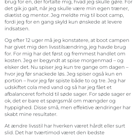
brug for en, der fortalte mig, hvad jeg skulle gøre. For
det gik jo galt, når jeg skulle være min egen træner,
diætist og mentor. Jeg meldte mig til boot camp,
fordi jeg for en gang skyld kun ønskede at levere
indsatsen.
Og efter 12 uger må jeg konstatere, at boot campen
har givet mig den livsstilsændring, jeg havde brug
for. For mig har det først og fremmest handlet om
kosten. Jeg er begyndt at spise morgenmad – og
elsker det. Nu spiser jeg kun tre gange om dagen –
hvor jeg før snackede løs. Jeg spiser også kun en
portion – hvor jeg før spiste både to og tre. Jeg har
udskiftet cola med vand og så har jeg fået et
afbalanceret forhold til søde sager. For søde sager er
ok, det er bare et spørgsmål om mængder og
hyppighed. Disse små, men effektive ændringer har
skabt mine resultater.
At ændre livsstil har hverken været hårdt eller surt
slid. Det har tværtimod været den bedste