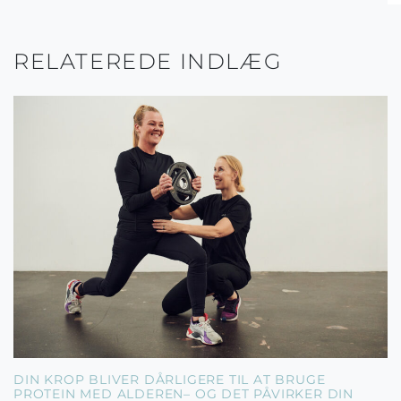
RELATEREDE INDLÆG
DIN KROP BLIVER DÅRLIGERE TIL AT BRUGE
PROTEIN MED ALDEREN– OG DET PÅVIRKER DIN