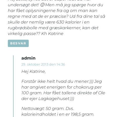
undersøgt det! 🙂 Men må jeg spørge hvor du
har fået oplysningerne fra og om man kan
regne med at de er præcise? Ud fra dine tal så
skulle der nemlig være 630 kalorier i en
rugbrødsbolle med græskarkerner, kan det
virkelig passe?? Kh Katrine
BESVAR
admin
29. oktober 2013 den 14:36
Hej Katrine,
Forstår ikke helt hvad du mener:))) Jeg
har angivet enerigen for chokorug per
100 gram. Har fået tallene direkte af Ole
der ejer Lagkagehuset:)))
Nettovægt: 50 gram. Dvs.
kalorieindholdet i en er 198,5 gram.