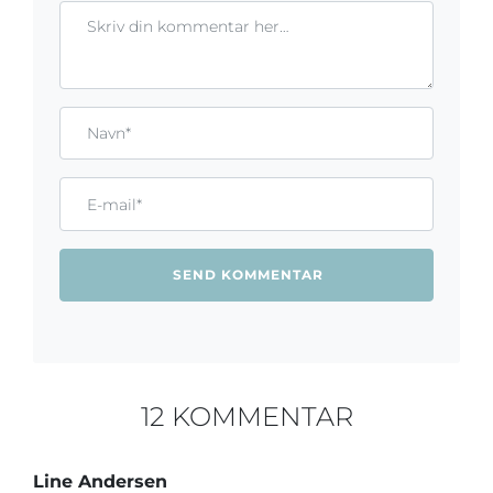
Kommentar
Gem mit navn, mail og websted i denne browser til næste ga
Name*
Email*
12 KOMMENTAR
Line Andersen