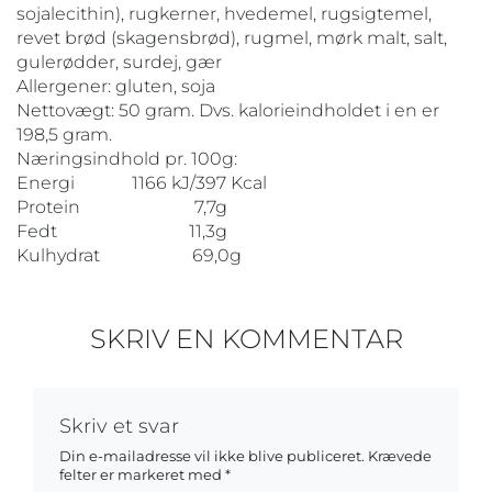
sojalecithin), rugkerner, hvedemel, rugsigtemel,
revet brød (skagensbrød), rugmel, mørk malt, salt,
gulerødder, surdej, gær
Allergener: gluten, soja
Nettovægt: 50 gram. Dvs. kalorieindholdet i en er
198,5 gram.
Næringsindhold pr. 100g:
Energi 1166 kJ/397 Kcal
Protein 7,7g
Fedt 11,3g
Kulhydrat 69,0g
SKRIV EN KOMMENTAR
Skriv et svar
Din e-mailadresse vil ikke blive publiceret.
Krævede
felter er markeret med
*