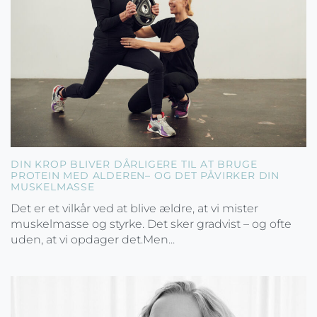
DIN KROP BLIVER DÅRLIGERE TIL AT BRUGE
PROTEIN MED ALDEREN– OG DET PÅVIRKER DIN
MUSKELMASSE
Det er et vilkår ved at blive ældre, at vi mister
muskelmasse og styrke. Det sker gradvist – og ofte
uden, at vi opdager det.Men...