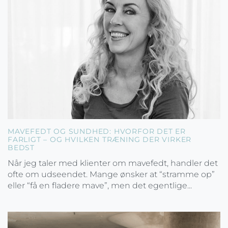
MAVEFEDT OG SUNDHED: HVORFOR DET ER
FARLIGT – OG HVILKEN TRÆNING DER VIRKER
BEDST
Når jeg taler med klienter om mavefedt, handler det
ofte om udseendet. Mange ønsker at “stramme op”
eller “få en fladere mave”, men det egentlige...