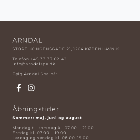
ARNDAL
STORE KONGENSGADE 21, 1264 KØBENHAVN K
Telefon
+45 33 33 02 42
info@arndalspa.dk
Følg Arndal Spa på:
Åbningstider
Sommer: maj, juni og august
Mandag til torsdag kl. 07.00 – 21.00
Fredag kl. 07.00 – 19.00
Lørdag og søndag kl. 08.00-19.00