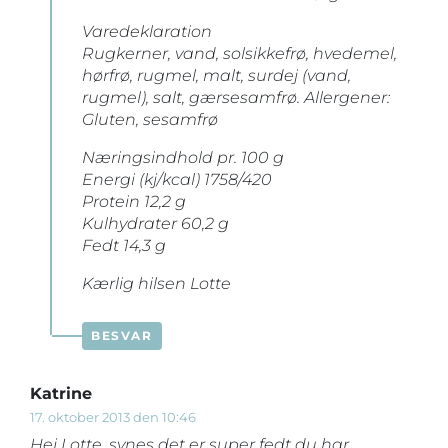
Varedeklaration
Rugkerner, vand, solsikkefrø, hvedemel,
hørfrø, rugmel, malt, surdej (vand,
rugmel), salt, gærsesamfrø. Allergener:
Gluten, sesamfrø
Næringsindhold pr. 100 g
Energi (kj/kcal) 1758/420
Protein 12,2 g
Kulhydrater 60,2 g
Fedt 14,3 g
Kærlig hilsen Lotte
BESVAR
Katrine
17. oktober 2013 den 10:46
Hej Lotte, synes det er super fedt du har