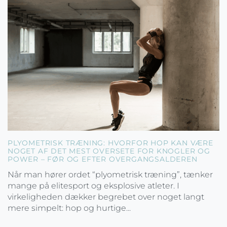
PLYOMETRISK TRÆNING: HVORFOR HOP KAN VÆRE
NOGET AF DET MEST OVERSETE FOR KNOGLER OG
POWER – FØR OG EFTER OVERGANGSALDEREN
Når man hører ordet “plyometrisk træning”, tænker
mange på elitesport og eksplosive atleter. I
virkeligheden dækker begrebet over noget langt
mere simpelt: hop og hurtige...