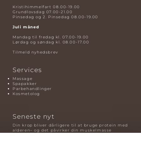
Kristihimmelfart 08.00-19.00
Grundlovsdag 07.00-21.00
Pinsedag og 2. Pinsedag 08.00-19.00
Juli måned
Mandag til fredag kl. 07.00-19.00
Lørdag og søndag kl. 08.00-17.00
Tilmeld nyhedsbrev
Services
Massage
Spapakker
Parbehandlinger
Kosmetolog
Seneste nyt
Din krop bliver dårligere til at bruge protein med
alderen– og det påvirker din muskelmasse
Mavefedt og sundhed: hvorfor det er farligt – og