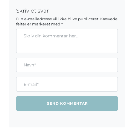
Skriv et svar
Din e-mailadresse vil ikke blive publiceret.
Krævede
felter er markeret med
*
Kommentar
Gem mit navn, mail og websted i denne browser til næste ga
Name*
Email*