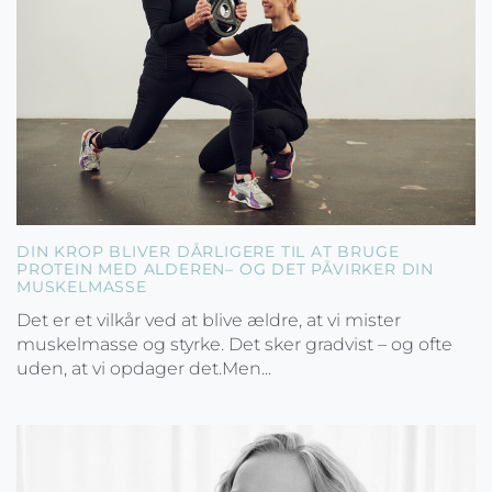
DIN KROP BLIVER DÅRLIGERE TIL AT BRUGE
PROTEIN MED ALDEREN– OG DET PÅVIRKER DIN
MUSKELMASSE
Det er et vilkår ved at blive ældre, at vi mister
muskelmasse og styrke. Det sker gradvist – og ofte
uden, at vi opdager det.Men...