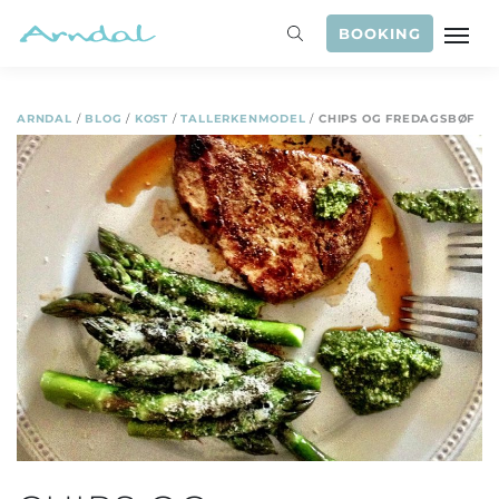
BOOKING
ARNDAL
/
BLOG
/
KOST
/
TALLERKENMODEL
/
CHIPS OG FREDAGSBØF