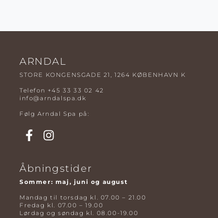
ARNDAL
STORE KONGENSGADE 21, 1264 KØBENHAVN K
Telefon
+45 33 33 02 42
info@arndalspa.dk
Følg Arndal Spa på:
Åbningstider
Sommer: maj, juni og august
Mandag til torsdag kl. 07.00 – 21.00
Fredag kl. 07.00 – 19.00
Lørdag og søndag kl. 08.00-19.00