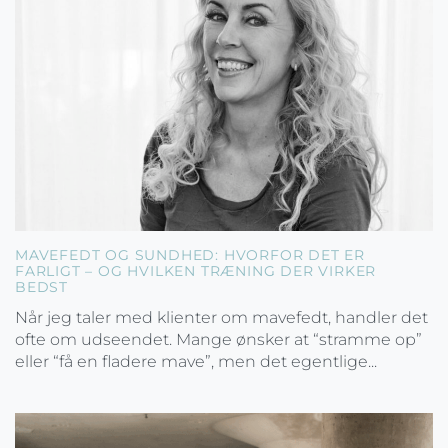
MAVEFEDT OG SUNDHED: HVORFOR DET ER
FARLIGT – OG HVILKEN TRÆNING DER VIRKER
BEDST
Når jeg taler med klienter om mavefedt, handler det
ofte om udseendet. Mange ønsker at “stramme op”
eller “få en fladere mave”, men det egentlige...