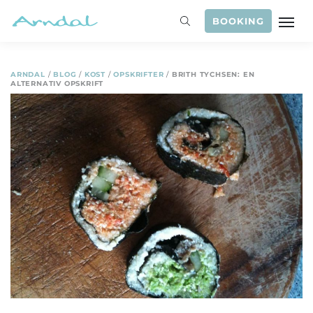
BOOKING
ARNDAL
/
BLOG
/
KOST
/
OPSKRIFTER
/
BRITH TYCHSEN: EN
ALTERNATIV OPSKRIFT