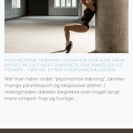
PLYOMETRISK TRÆNING: HVORFOR HOP KAN VÆRE
NOGET AF DET MEST OVERSETE FOR KNOGLER OG
POWER – FØR OG EFTER OVERGANGSALDEREN
Når man hører ordet “plyometrisk træning”, tænker
mange på elitesport og eksplosive atleter. I
virkeligheden dækker begrebet over noget langt
mere simpelt: hop og hurtige...