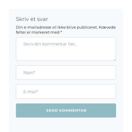
Skriv et svar
Din e-mailadresse vil ikke blive publiceret.
Krævede
felter er markeret med
*
Kommentar
Gem mit navn, mail og websted i denne browser til næste ga
Name*
Email*