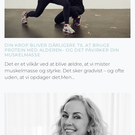
DIN KROP BLIVER DÅRLIGERE TIL AT BRUGE
PROTEIN MED ALDEREN– OG DET PÅVIRKER DIN
MUSKELMASSE
Det er et vilkår ved at blive ældre, at vi mister
muskelmasse og styrke. Det sker gradvist – og ofte
uden, at vi opdager det.Men...