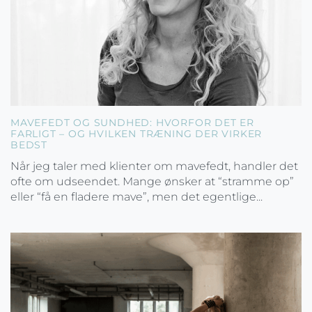
MAVEFEDT OG SUNDHED: HVORFOR DET ER
FARLIGT – OG HVILKEN TRÆNING DER VIRKER
BEDST
Når jeg taler med klienter om mavefedt, handler det
ofte om udseendet. Mange ønsker at “stramme op”
eller “få en fladere mave”, men det egentlige...