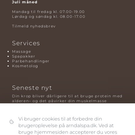
Juli måned
Mandag til fredag kl. 07.00-19.00
Lørdag og søndag kl. 08.00-17.00
Tilmeld nyhedsbrev
Services
Massage
Spapakker
Parbehandlinger
Kosmetolog
Seneste nyt
Din krop bliver dårligere til at bruge protein med
alderen– og det påvirker din muskelmasse
Mavefedt og sundhed: hvorfor det er farligt – og
hvilken træning der virker bedst
Vi bruger cookies til at forbedre din
brugeroplevelse på arndalspa.dk. Ved at
Plyometrisk træning: hvorfor hop kan være noget
af det mest oversete for knogler og power – før
bruge hjemmesiden accepterer du vores
og efter overgangsalderen